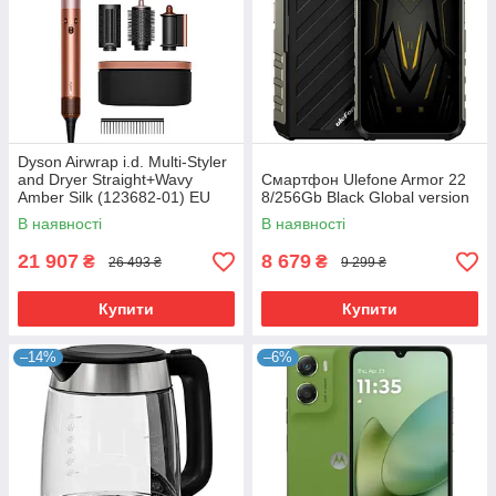
Dyson Airwrap i.d. Multi-Styler
and Dryer Straight+Wavy
Смартфон Ulefone Armor 22
Amber Silk (123682-01) EU
8/256Gb Black Global version
В наявності
В наявності
21 907
8 679
₴
₴
26 493 ₴
9 299 ₴
Купити
Купити
–14%
–6%