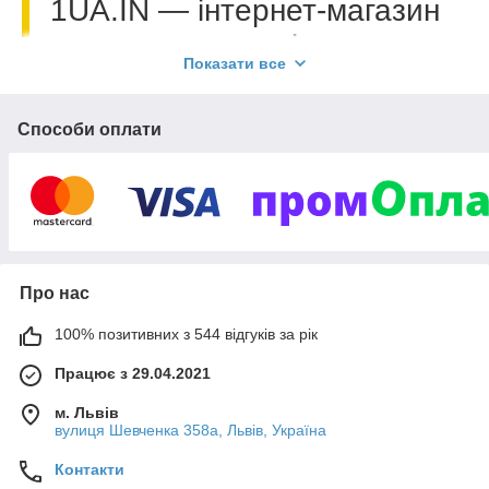
1UA.IN — інтернет-магазин
електроніки
Показати все
Ми пропонуємо широкий асортимент товарів за
найкращими цінами.
Способи оплати
Якісне обслуговування та швидке відправлення
товару.
Купуючи в нашому магазині Ви заощаджуєте свій
час та гроші!
Про нас
КОРОТКО ПРО НАС
100% позитивних з 544 відгуків за рік
Працює з 29.04.2021
м. Львів
вулиця Шевченка 358а, Львів, Україна
Контакти