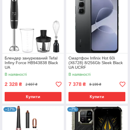
Блендер занурюваний Tefal
Смартфон Infinix Hot 60i
Infiny Force HB943838 Black
(X6728) 8/256Gb Sleek Black
UA
UA UCRF
В наявності
В наявності
2 328
7 378
₴
₴
2 697 ₴
8 199 ₴
Купити
Купити
–17%
–7%