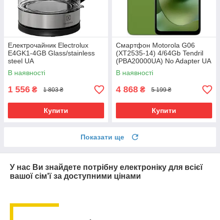
Електрочайник Electrolux
Смартфон Motorola G06
E4GK1-4GB Glass/stainless
(XT2535-14) 4/64Gb Tendril
steel UA
(PBA20000UA) No Adapter UA
UCRF
В наявності
В наявності
1 556
4 868
₴
₴
1 803 ₴
5 199 ₴
Купити
Купити
Показати ще
У нас Ви знайдете потрібну електроніку для всієї
вашої сім'ї за доступними цінами