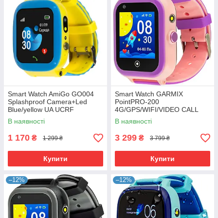
Smart Watch AmiGo GO004
Smart Watch GARMIX
Splashproof Camera+Led
PointPRO-200
Blue/yellow UA UCRF
4G/GPS/WIFI/VIDEO CALL
PINK UA UCRF
В наявності
В наявності
1 170
3 299
₴
₴
1 299 ₴
3 799 ₴
Купити
Купити
–12%
–12%