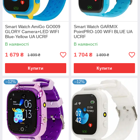
Smart Watch AmiGo GO009
Smart Watch GARMIX
GLORY Camera+LED WIFI
PointPRO-100 WIFI BLUE UA
Blue-Yellow UA UCRF
UCRF
В наявності
В наявності
1 679
1 704
₴
₴
1 899 ₴
1 899 ₴
Купити
Купити
–12%
–12%