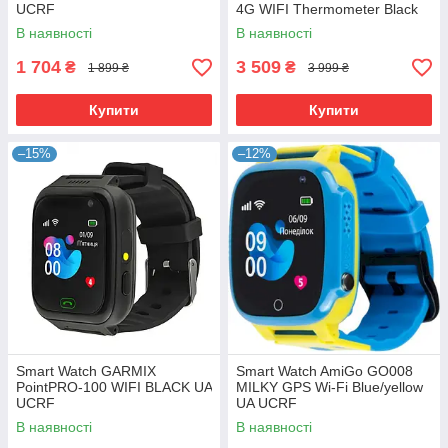
UCRF
4G WIFI Thermometer Black
В наявності
В наявності
1 704
3 509
₴
₴
1 899 ₴
3 999 ₴
Купити
Купити
–15%
–12%
Smart Watch GARMIX
Smart Watch AmiGo GO008
PointPRO-100 WIFI BLACK UA
MILKY GPS Wi-Fi Blue/yellow
UCRF
UA UCRF
В наявності
В наявності