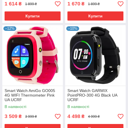
1 614
1 670
₴
₴
1 899 ₴
1 899 ₴
Купити
Купити
–12%
–10%
Smart Watch AmiGo GO005
Smart Watch GARMIX
4G WIFI Thermometer Pink
PointPRO-300 4G Black UA
UA UCRF
UCRF
В наявності
В наявності
3 509
4 498
₴
₴
3 999 ₴
4 999 ₴