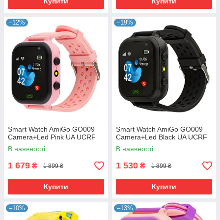
Купити
Купити
–12%
–19%
Smart Watch AmiGo GO009
Smart Watch AmiGo GO009
Camera+Led Pink UA UCRF
Camera+Led Black UA UCRF
В наявності
В наявності
1 679
1 530
₴
₴
1 899 ₴
1 899 ₴
Купити
Купити
–10%
–13%