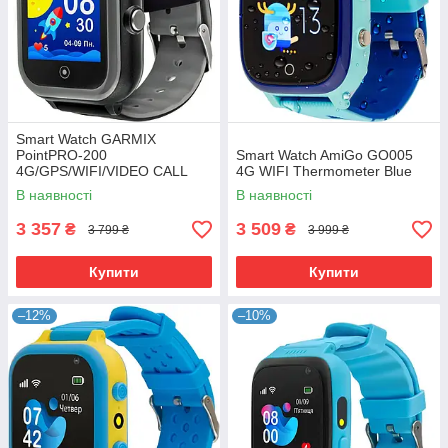
Smart Watch GARMIX
PointPRO-200
Smart Watch AmiGo GO005
4G/GPS/WIFI/VIDEO CALL
4G WIFI Thermometer Blue
BLACK UA UCRF
В наявності
В наявності
3 357
3 509
₴
₴
3 799 ₴
3 999 ₴
Купити
Купити
–12%
–10%