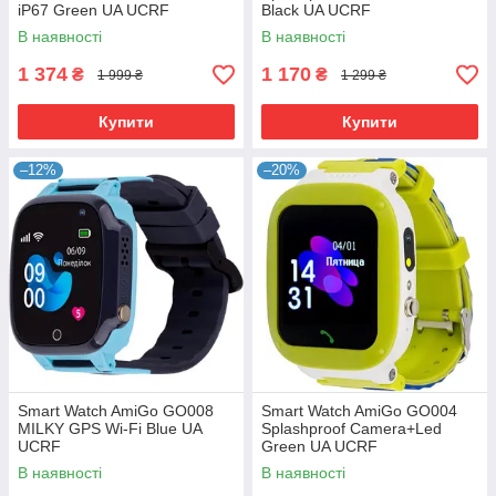
iP67 Green UA UCRF
Black UA UCRF
В наявності
В наявності
1 374
1 170
₴
₴
1 999 ₴
1 299 ₴
Купити
Купити
–12%
–20%
Smart Watch AmiGo GO008
Smart Watch AmiGo GO004
MILKY GPS Wi-Fi Blue UA
Splashproof Camera+Led
UCRF
Green UA UCRF
В наявності
В наявності