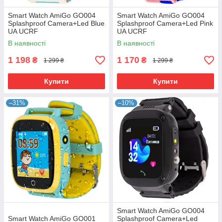
Smart Watch AmiGo GO004
Smart Watch AmiGo GO004
Splashproof Camera+Led Blue
Splashproof Camera+Led Pink
UA UCRF
UA UCRF
В наявності
В наявності
1 198
1 170
₴
₴
1 299 ₴
1 299 ₴
Купити
Купити
–31%
–10%
Smart Watch AmiGo GO004
Smart Watch AmiGo GO001
Splashproof Camera+Led