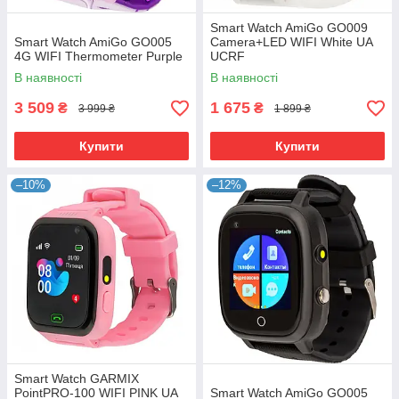
Smart Watch AmiGo GO009
Smart Watch AmiGo GO005
Camera+LED WIFI White UA
4G WIFI Thermometer Purple
UCRF
В наявності
В наявності
3 509
1 675
₴
₴
3 999 ₴
1 899 ₴
Купити
Купити
–10%
–12%
Smart Watch GARMIX
PointPRO-100 WIFI PINK UA
Smart Watch AmiGo GO005