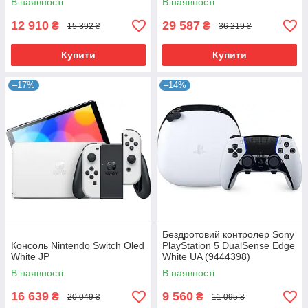
В наявності
В наявності
12 910
29 587
₴
₴
15 392 ₴
36 219 ₴
Купити
Купити
–17%
–14%
Бездротовий контролер Sony
Консоль Nintendo Switch Oled
PlayStation 5 DualSense Edge
White JP
White UA (9444398)
В наявності
В наявності
16 639
9 560
₴
₴
20 049 ₴
11 095 ₴