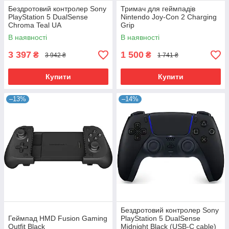
Бездротовий контролер Sony
Тримач для геймпадів
PlayStation 5 DualSense
Nintendo Joy-Con 2 Charging
Chroma Teal UA
Grip
(1000044461)
В наявності
В наявності
3 397
1 500
₴
₴
3 942 ₴
1 741 ₴
Купити
Купити
–13%
–14%
Бездротовий контролер Sony
Геймпад HMD Fusion Gaming
PlayStation 5 DualSense
Outfit Black
Midnight Black (USB-C cable)