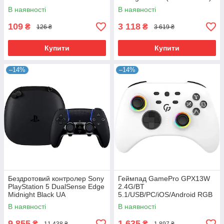
(9827696) UA
В наявності
В наявності
109
3 118
₴
₴
126 ₴
3 619 ₴
Купити
Купити
–14%
–14%
Бездротовий контролер Sony
Геймпад GamePro GPX13W
PlayStation 5 DualSense Edge
2.4G/BT
Midnight Black UA
5.1/USB/PC/iOS/Android RGB
(1000045048)
White (GPX13W) UA
В наявності
В наявності
9 855
1 635
₴
₴
11 438 ₴
1 897 ₴