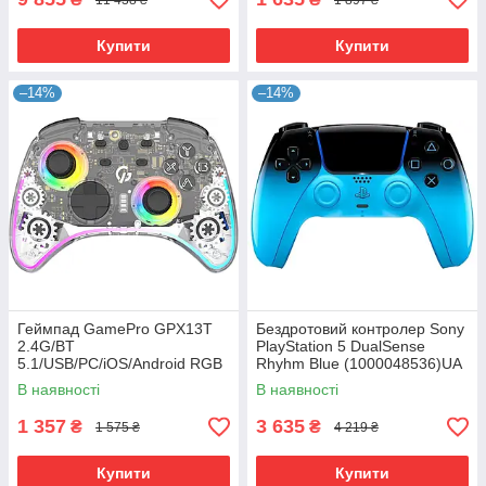
Купити
Купити
–14%
–14%
Геймпад GamePro GPX13T
Бездротовий контролер Sony
2.4G/BT
PlayStation 5 DualSense
5.1/USB/PC/iOS/Android RGB
Rhyhm Blue (1000048536)UA
Transparent (GPX13T) UA
В наявності
В наявності
1 357
3 635
₴
₴
1 575 ₴
4 219 ₴
Купити
Купити