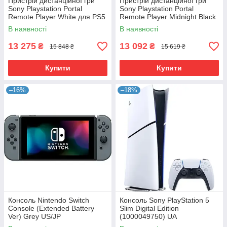
Пристрій дистанційної гри
Пристрій дистанційної гри
Sony Playstation Portal
Sony Playstation Portal
Remote Player White для PS5
Remote Player Midnight Black
UA
для PS5 (1000045051) UA
В наявності
В наявності
13 275
13 092
₴
₴
15 848 ₴
15 619 ₴
Купити
Купити
–16%
–18%
Консоль Nintendo Switch
Консоль Sony PlayStation 5
Console (Extended Battery
Slim Digital Edition
Ver) Grey US/JP
(1000049750) UA