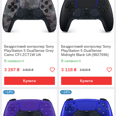
Бездротовий контролер Sony
Бездротовий контролер Sony
PlayStation 5 DualSense Grey
PlayStation 5 DualSense
Camo CFI-ZCT1W UA
Midnight Black UA (9827696)
(9423799)
В наявності
В наявності
3 287
3 118
₴
₴
3 815 ₴
3 619 ₴
Купити
Купити
–14%
–14%