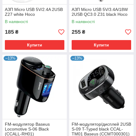
АЗП Micro USB 5V/2.4A 2USB
АЗП Micro USB 5V/3.4A/18W
Z27 white Hoco
2USB QC3.0 Z31 black Hoco
В наявності
В наявності
185
255
₴
₴
Купити
Купити
–13%
–13%
FM-модулятор Baseus
FM-модулятор/дисплей 2USB
Locomotive S-06 Black
S-09 T-Typed black CCAL-
(CCALL-RH01)
TM01 Baseus (CCMT000301)