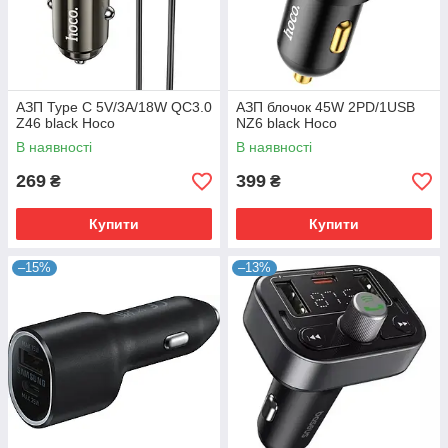
АЗП Type C 5V/3A/18W QC3.0
АЗП блочок 45W 2PD/1USB
Z46 black Hoco
NZ6 black Hoco
В наявності
В наявності
269
399
₴
₴
Купити
Купити
–15%
–13%