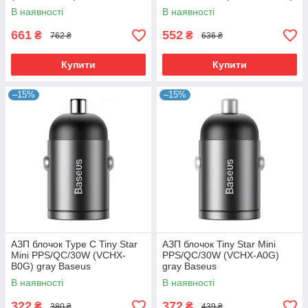
В наявності
В наявності
661
552
₴
₴
762 ₴
636 ₴
Купити
Купити
–15%
–15%
АЗП блочок Type C Tiny Star
АЗП блочок Tiny Star Mini
Mini PPS/QC/30W (VCHX-
PPS/QC/30W (VCHX-A0G)
B0G) gray Baseus
gray Baseus
В наявності
В наявності
322
372
₴
₴
380 ₴
439 ₴