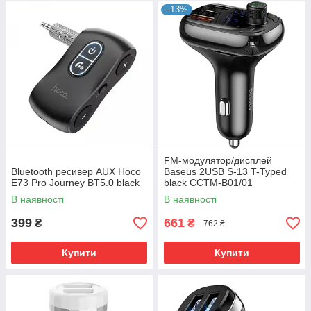
–13%
FM-модулятор/дисплей
Bluetooth ресивер AUX Hoco
Baseus 2USB S-13 T-Typed
E73 Pro Journey BT5.0 black
black CCTM-B01/01
(CCMT000101)
В наявності
В наявності
399
661
₴
₴
762 ₴
Купити
Купити