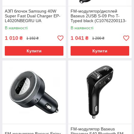
АЗП блочок Samsung 40W
FM-модулятор/дисплей
Super Fast Dual Charger EP-
Baseus 2USB S-09 Pro T-
L4020NBEGRU UA
Typed black (C10762200113-
00)
В наявності
В наявності
1 010
1 041
₴
₴
1 192 ₴
1 200 ₴
Купити
Купити
FM-модулятор Baseus
FM-модулятор Baseus Enjoy
Streamer F40 Bluetooth FM