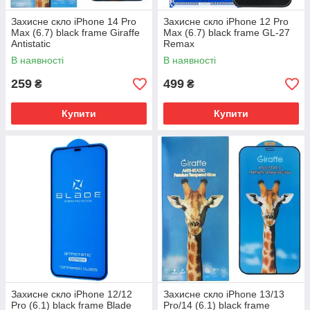
Захисне скло iPhone 14 Pro
Захисне скло iPhone 12 Pro
Max (6.7) black frame Giraffe
Max (6.7) black frame GL-27
Antistatic
Remax
В наявності
В наявності
259
499
₴
₴
Купити
Купити
Захисне скло iPhone 12/12
Захисне скло iPhone 13/13
Pro (6.1) black frame Blade
Pro/14 (6.1) black frame