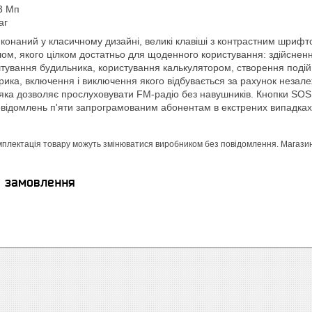
3 Мп
аг
конаний у класичному дизайні, великі клавіші з контрастним шри
ом, якого цілком достатньо для щоденного користування: здійсненн
тування будильника, користування калькулятором, створення подій 
арика, включення і виключення якого відбувається за рахунок незале
яка дозволяє прослуховувати FM-радіо без навушників. Кнопки SOS н
ідомлень п'яти запрограмованим абонентам в екстрених випадках
мплектація товару можуть змінюватися виробником без повідомлення. Магазин н
я замовлення