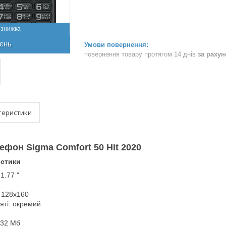
ень
повернення товару протягом 14 днів
за раху
теристики
лефон
Sigma
Comfort 50 Hit 2020
истики
1.77 "
: 128x160
яті: окремий
 32 Мб