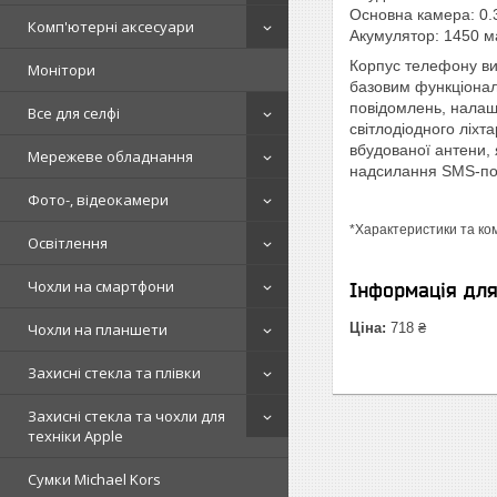
Основна камера: 0.
Комп'ютерні аксесуари
Акумулятор: 1450 м
Корпус телефону ви
Монітори
базовим функціонал
повідомлень, налаш
Все для селфі
світлодіодного ліхт
вбудованої антени, 
Мережеве обладнання
надсилання SMS-пов
Фото-, відеокамери
*Характеристики та ко
Освітлення
Чохли на смартфони
Інформація дл
Чохли на планшети
Ціна:
718 ₴
Захисні стекла та плівки
Захисні стекла та чохли для
техніки Apple
Сумки Michael Kors