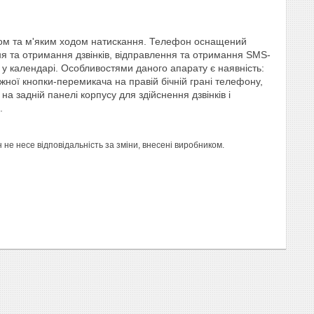
фтом та м'яким ходом натискання. Телефон оснащений
я та отримання дзвінків, відправлення та отримання SMS-
у календарі. Особливостями даного апарату є наявність:
жної кнопки-перемикача на правій бічній грані телефону,
а задній панелі корпусу для здійснення дзвінків і
.
е несе відповідальність за зміни, внесені виробником.