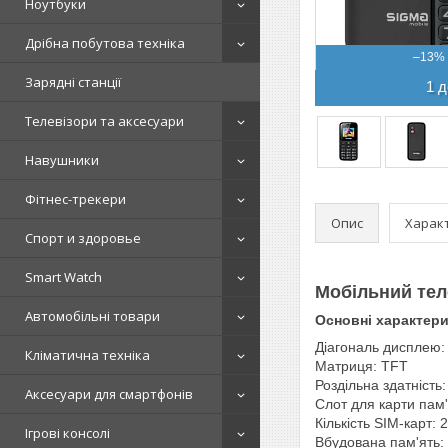
Ноутбуки
Дрібна побутова техніка
–13%
Зарядні станції
1 д
Телевізори та аксесуари
Навушники
Фітнес-трекери
Опис
Харак
Спорт и здоровье
Smart Watch
Мобільний те
Автомобільні товари
Основні характер
Діагональ дисплею: 
Кліматична техніка
Матриця: TFT
Роздільна здатність
Аксесуари для смартфонів
Слот для карти пам'
Кількість SIM-карт: 2
Ігрові консолі
Вбудована пам'ять: