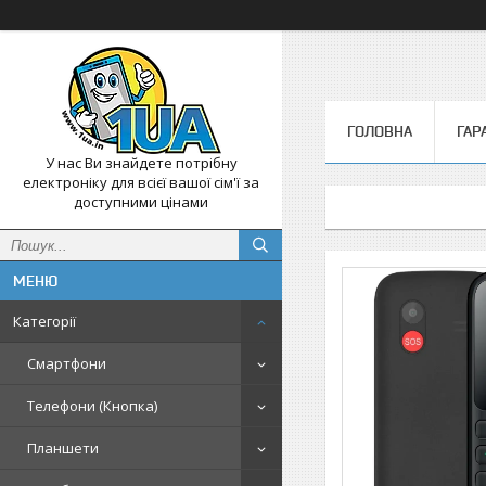
ГОЛОВНА
ГАР
У нас Ви знайдете потрібну
електроніку для всієї вашої сім'ї за
доступними цінами
Категорії
Смартфони
Телефони (Кнопка)
Планшети