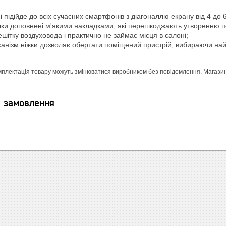
і підійде до всіх сучасних смартфонів з діагоналлю екрану від 4 до 
лки доповнені м'якими накладками, які перешкоджають утворенню п
ешітку воздуховода і практично не займає місця в салоні;
анізм ніжки дозволяє обертати поміщений пристрій, вибираючи на
мплектація товару можуть змінюватися виробником без повідомлення. Магазин н
я замовлення