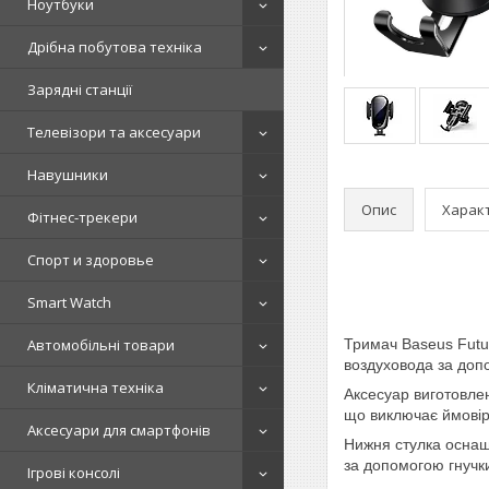
Ноутбуки
Дрібна побутова техніка
Зарядні станції
Телевізори та аксесуари
Навушники
Опис
Харак
Фітнес-трекери
Спорт и здоровье
Smart Watch
Автомобільні товари
Тримач
Baseus Futu
воздуховода за допо
Кліматична техніка
Аксесуар виготовлен
що виключає ймовір
Аксесуари для смартфонів
Нижня стулка оснащ
за допомогою гнучки
Ігрові консолі