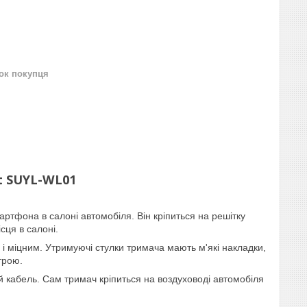
нок покупця
nt SUYL-WL01
ртфона в салоні автомобіля. Він кріпиться на решітку
сця в салоні.
 і міцним. Утримуючі стулки тримача мають м'які накладки,
трою.
 кабель. Сам тримач кріпиться на воздуховоді автомобіля