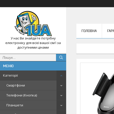
ГОЛОВНА
ГАР
У нас Ви знайдете потрібну
електроніку для всієї вашої сім'ї за
доступними цінами
Категорії
Смартфони
Телефони (Кнопка)
Планшети