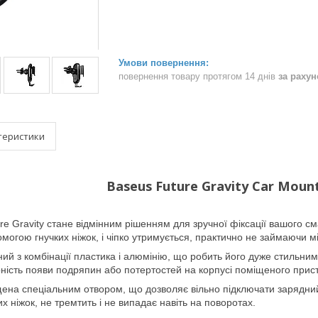
повернення товару протягом 14 днів
за раху
теристики
Baseus Future Gravity Car Mou
re Gravity
стане відмінним рішенням для зручної фіксації вашого сма
могою гнучких ніжок, і чіпко утримується, практично не займаючи мі
ий з комбінації пластика і алюмінію, що робить його дуже стильним
ність появи подряпин або потертостей на корпусі поміщеного прис
ена спеціальним отвором, що дозволяє вільно підключати зарядний
х ніжок, не тремтить і не випадає навіть на поворотах.