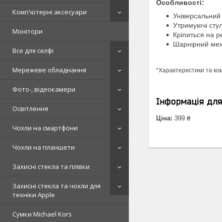
Особливості:
Комп'ютерні аксесуари
Універсальний 
Утримуючі сту
Монітори
Кріпиться на р
Шарнірний мех
Все для селфі
Мережеве обладнання
*Характеристики та ко
Фото-, відеокамери
Інформація дл
Освітлення
Ціна:
399 ₴
Чохли на смартфони
Чохли на планшети
Захисні стекла та плівки
Захисні стекла та чохли для
техніки Apple
Сумки Michael Kors