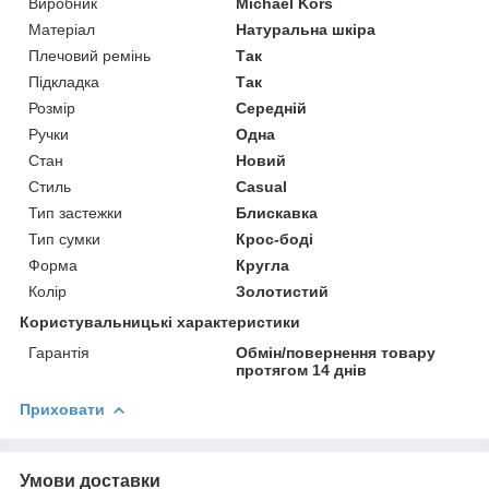
Виробник
Michael Kors
Матеріал
Натуральна шкіра
Плечовий ремінь
Так
Підкладка
Так
Розмір
Середній
Ручки
Одна
Стан
Новий
Стиль
Casual
Тип застежки
Блискавка
Тип сумки
Крос-боді
Форма
Кругла
Колір
Золотистий
Користувальницькі характеристики
Гарантія
Обмін/повернення товару
протягом 14 днів
Приховати
Умови доставки