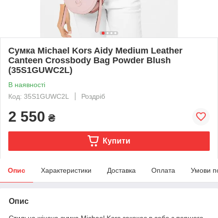
Сумка Michael Kors Aidy Medium Leather
Canteen Crossbody Bag Powder Blush
(35S1GUWC2L)
В наявності
Код: 35S1GUWC2L
Роздріб
2 550
₴
Купити
Опис
Характеристики
Доставка
Оплата
Умови п
Опис
Стильна жіноча сумка Michael Kors закохає в себе з першого