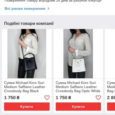
Повернення товару впродовж 14 днів за рахунок покупця
Всі умови повернення
Подібні товари компанії
Сумка Michael Kors Suri
Сумка Michael Kors Suri
Сумк
Medium Saffiano Leather
Medium Saffiano Leather
Medi
Crossbody Bag Black
Crossbody Bag Optic White
Bag 
(35T0SU2C5L)
(35T0SU2C5L)
(35
1 750
1 750
2 8
₴
₴
Купити
Купити