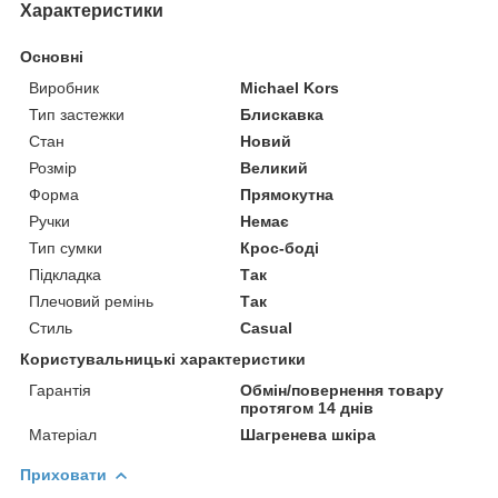
Характеристики
Основні
Виробник
Michael Kors
Тип застежки
Блискавка
Стан
Новий
Розмір
Великий
Форма
Прямокутна
Ручки
Немає
Тип сумки
Крос-боді
Підкладка
Так
Плечовий ремінь
Так
Стиль
Casual
Користувальницькі характеристики
Гарантія
Обмін/повернення товару
протягом 14 днів
Матеріал
Шагренева шкіра
Приховати