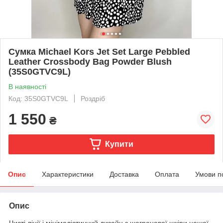
Сумка Michael Kors Jet Set Large Pebbled
Leather Crossbody Bag Powder Blush
(35S0GTVC9L)
В наявності
Код: 35S0GTVC9L
Роздріб
1 550
₴
Купити
Опис
Характеристики
Доставка
Оплата
Умови п
Опис
Чисті лінії і мінімалістичний дизайн з шагреневої шкіри нашої