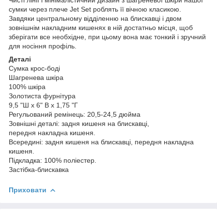
сумки через плече Jet Set роблять її вічною класикою.
Завдяки центральному відділенню на блискавці і двом
зовнішнім накладним кишенях в ній достатньо місця, щоб
зберігати все необхідне, при цьому вона має тонкий і зручний
для носіння профіль.
Деталі
Сумка крос-боді
Шагренева шкіра
100% шкіра
Золотиста фурнітура
9,5 "Ш x 6" В x 1,75 "Г
Регульований ремінець: 20,5-24,5 дюйма
Зовнішні деталі: задня кишеня на блискавці,
передня накладна кишеня.
Всередині: задня кишеня на блискавці, передня накладна
кишеня.
Підкладка: 100% поліестер.
Застібка-блискавка
Приховати