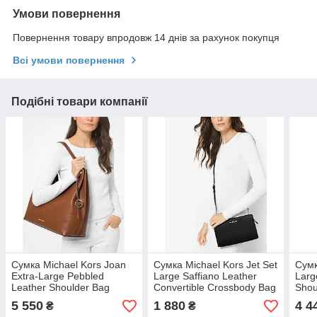
Умови повернення
Повернення товару впродовж 14 днів за рахунок покупця
Всі умови повернення
Подібні товари компанії
Сумка Michael Kors Joan
Сумка Michael Kors Jet Set
Сумк
Extra-Large Pebbled
Large Saffiano Leather
Larg
Leather Shoulder Bag
Convertible Crossbody Bag
Shou
Luggage (35S1GV9L4L)
Black (32F6GTVC3L)
(35
5 550
1 880
4 4
₴
₴