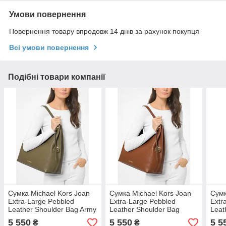
Умови повернення
Повернення товару впродовж 14 днів за рахунок покупця
Всі умови повернення
Подібні товари компанії
Сумка Michael Kors Joan
Сумка Michael Kors Joan
Сумк
Extra-Large Pebbled
Extra-Large Pebbled
Extr
Leather Shoulder Bag Army
Leather Shoulder Bag
Leat
(35T1GV9L4L)
Luggage (35S1GV9L4L)
Blue
5 550
5 550
5 5
₴
₴