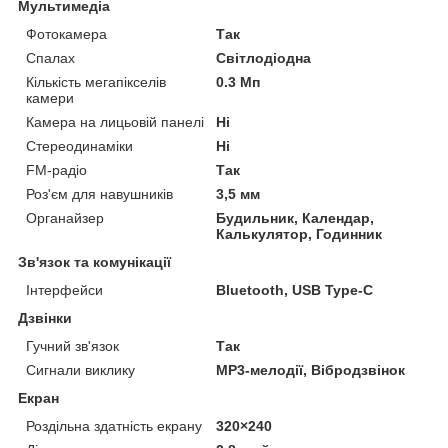
Мультимедіа
Фотокамера
Так
Спалах
Світлодіодна
Кількість мегапікселів
0.3 Мп
камери
Камера на лицьовій панелі
Ні
Стереодинаміки
Ні
FM-радіо
Так
Роз'єм для навушників
3,5 мм
Органайзер
Будильник, Календар,
Калькулятор, Годинник
Зв'язок та комунікації
Інтерфейси
Bluetooth, USB Type-C
Дзвінки
Гучний зв'язок
Так
Сигнали виклику
MP3-мелодії, Вібродзвінок
Екран
Роздільна здатність екрану
320×240