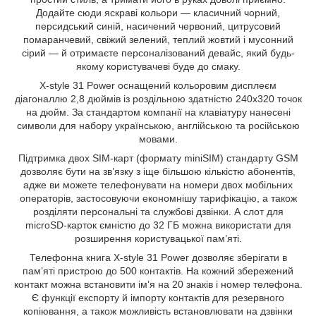
Додайте сюди яскраві кольори — класичний чорний,
персидський синій, насичений червоний, цитрусовий
помаранчевий, свіжий зелений, теплий жовтий і мусонний
сірий — й отримаєте персоналізований девайс, який будь-
якому користувачеві буде до смаку.
X-style 31 Power оснащений кольоровим дисплеєм
діагоналлю 2,8 дюймів із роздільною здатністю 240х320 точок
на дюйм. За стандартом компанії на клавіатуру нанесені
символи для набору українською, англійською та російською
мовами.
Підтримка двох SIM-карт (формату miniSIM) стандарту GSM
дозволяє бути на зв’язку з іще більшою кількістю абонентів,
адже ви можете телефонувати на номери двох мобільних
операторів, застосовуючи економнішу тарифікацію, а також
розділяти персональні та службові дзвінки. А слот для
microSD-карток ємністю до 32 ГБ можна використати для
розширення користувацької пам’яті.
Телефонна книга X-style 31 Power дозволяє зберігати в
пам’яті пристрою до 500 контактів. На кожний збережений
контакт можна встановити ім’я на 20 знаків і номер телефона.
Є функції експорту й імпорту контактів для резервного
копіювання, а також можливість встановлювати на дзвінки