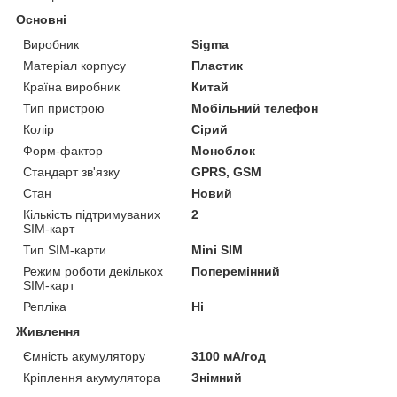
Основні
Виробник
Sigma
Матеріал корпусу
Пластик
Країна виробник
Китай
Тип пристрою
Мобільний телефон
Колір
Сірий
Форм-фактор
Моноблок
Стандарт зв'язку
GPRS, GSM
Стан
Новий
Кількість підтримуваних
2
SIM-карт
Тип SIM-карти
Mini SIM
Режим роботи декількох
Поперемінний
SIM-карт
Репліка
Ні
Живлення
Ємність акумулятору
3100 мА/год
Кріплення акумулятора
Знімний