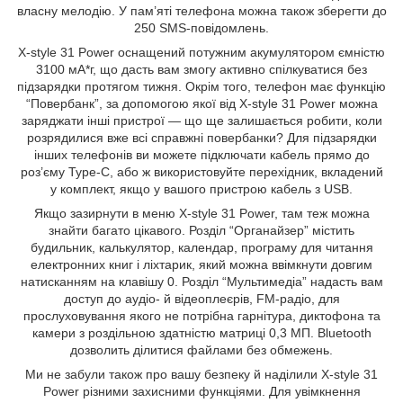
власну мелодію. У пам’яті телефона можна також зберегти до
250 SMS-повідомлень.
X-style 31 Power оснащений потужним акумулятором ємністю
3100 мА*г, що дасть вам змогу активно спілкуватися без
підзарядки протягом тижня. Окрім того, телефон має функцію
“Повербанк”, за допомогою якої від X-style 31 Power можна
заряджати інші пристрої — що ще залишається робити, коли
розрядилися вже всі справжні повербанки? Для підзарядки
інших телефонів ви можете підключати кабель прямо до
роз’єму Type-C, або ж використовуйте перехідник, вкладений
у комплект, якщо у вашого пристрою кабель з USB.
Якщо зазирнути в меню X-style 31 Power, там теж можна
знайти багато цікавого. Розділ “Органайзер” містить
будильник, калькулятор, календар, програму для читання
електронних книг і ліхтарик, який можна ввімкнути довгим
натисканням на клавішу 0. Розділ “Мультимедіа” надасть вам
доступ до аудіо- й відеоплеєрів, FM-радіо, для
прослуховування якого не потрібна гарнітура, диктофона та
камери з роздільною здатністю матриці 0,3 МП. Bluetooth
дозволить ділитися файлами без обмежень.
Ми не забули також про вашу безпеку й наділили X-style 31
Power різними захисними функціями. Для увімкнення