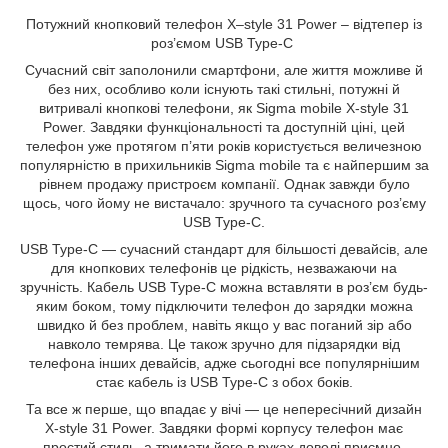
Потужний кнопковий телефон X–style 31 Power – відтепер із
роз’ємом USB Type-C
Сучасний світ заполонили смартфони, але життя можливе й
без них, особливо коли існують такі стильні, потужні й
витривалі кнопкові телефони, як Sigma mobile X-style 31
Power. Завдяки функціональності та доступній ціні, цей
телефон уже протягом п’яти років користується величезною
популярністю в прихильників Sigma mobile та є найпершим за
рівнем продажу пристроєм компанії. Однак завжди було
щось, чого йому не вистачало: зручного та сучасного роз’єму
USB Type-C.
USB Type-C — сучасний стандарт для більшості девайсів, але
для кнопкових телефонів це рідкість, незважаючи на
зручність. Кабель USB Type-C можна вставляти в роз’єм будь-
яким боком, тому підключити телефон до зарядки можна
швидко й без проблем, навіть якщо у вас поганий зір або
навколо темрява. Це також зручно для підзарядки від
телефона інших девайсів, адже сьогодні все популярнішим
стає кабель із USB Type-C з обох боків.
Та все ж перше, що впадає у вічі — це непересічний дизайн
X-style 31 Power. Завдяки формі корпусу телефон має
простий стиль, а тримати його в руках доволі приємно.