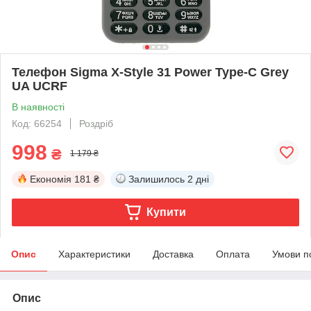
Телефон Sigma X-Style 31 Power Type-C Grey
UA UCRF
В наявності
Код: 66254
Роздріб
998
₴
1 179 ₴
Економія
181 ₴
Залишилось
2 дні
Купити
Опис
Характеристики
Доставка
Оплата
Умови п
Опис