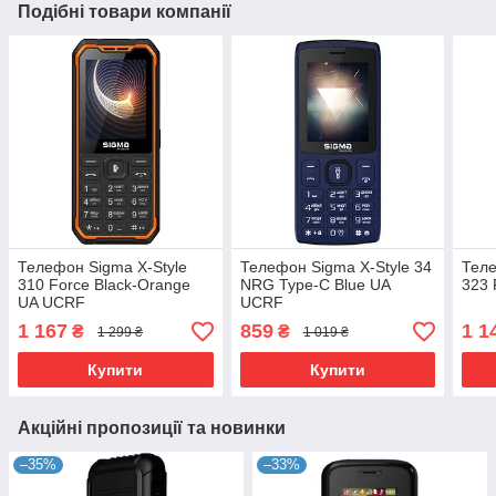
Подібні товари компанії
Телефон Sigma X-Style
Телефон Sigma X-Style 34
Теле
310 Force Black-Orange
NRG Type-C Blue UA
323 
UA UCRF
UCRF
1 167
859
1 1
₴
₴
1 299 ₴
1 019 ₴
Купити
Купити
Акційні пропозиції та новинки
–35%
–33%