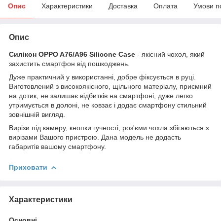
Опис
Характеристики
Доставка
Оплата
Умови п
Опис
Силікон OPPO A76/A96 Silicone Case
- якісний чохол, який
захистить смартфон від пошкоджень.
Дуже практичний у використанні, добре фіксується в руці.
Виготовлений з високоякісного, щільного матеріалу, приємний
на дотик, не залишає відбитків на смартфоні, дуже легко
утримується в долоні, не ковзає і додає смартфону стильний
зовнішній вигляд.
Вирізи під камеру, кнопки гучності, роз'єми чохла збігаються з
вирізами Вашого пристрою. Дана модель не додасть
габаритів вашому смартфону.
Приховати
Характеристики
Основні