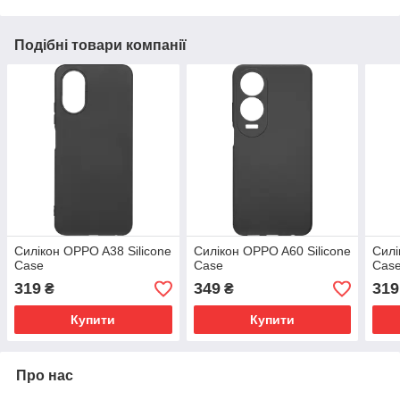
Подібні товари компанії
Силікон OPPO A38 Silicone
Силікон OPPO A60 Silicone
Силі
Case
Case
Cas
319
349
319
₴
₴
Купити
Купити
Про нас