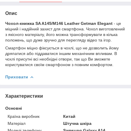
Опис
Чохол-книжка SA
A145/M146
Leather Getman Elegant
- це
міцний і надійний захист для смартфона. Чохол виготовлений
з якісного матеріалу, його можна трансформувати в кілька
положень, що дуже зручно для перегляду відео та ігор.
Смартфон міцно фіксується в чохлі, що не дозволить йому
дряпатися або піддаватися іншим механічним впливам. В
чохлі присутні всі необхідні отвори, так що Ви зможете
користуватися своїм смартфоном з повним комфортом.
Приховати
Характеристики
Основні
Країна виробник
Китай
Матеріал
Штучна шкіра
Моделі телефону
Samsung Galaxy A14,