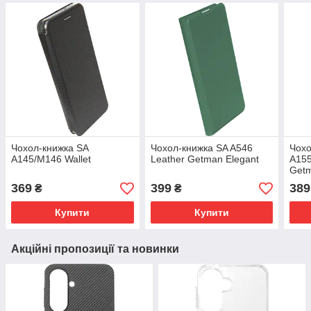
Чохол-книжка SA
Чохол-книжка SA A546
Чохо
A145/M146 Wallet
Leather Getman Elegant
A155
Getm
369
399
389
₴
₴
Купити
Купити
Акційні пропозиції та новинки