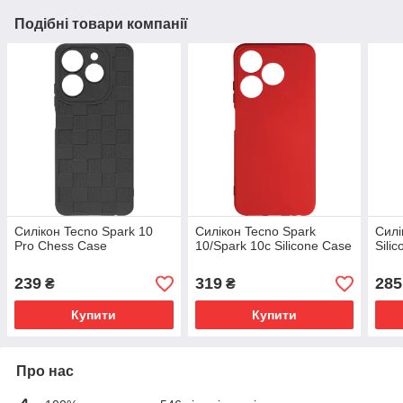
Подібні товари компанії
Силікон Tecno Spark 10
Силікон Tecno Spark
Силі
Pro Chess Case
10/Spark 10c Silicone Case
Sili
239
319
285
₴
₴
Купити
Купити
Про нас