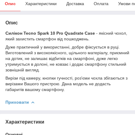
Опис
Характеристики
Доставка
Оплата
Умови п
Опис
Силікон
Tecno Spark 10 Pro Quadrate Case
- якісний чохол,
який захистить смартфон від пошкоджень.
Дуже практичний у використанні, добре фіксується в руці.
Виготовлений з високоякісного, щільного матеріалу, приємний
на дотик, не залишає відбитків на смартфоні, дуже легко
утримується в долоні, не ковзає і додає смартфону стильний
зовнішній вигляд.
Вирізи під камеру, кнопки гучності, роз'єми чохла збігаються з
вирізами Вашого пристрою. Дана модель не додасть
габаритів вашому смартфону.
Приховати
Характеристики
Основні