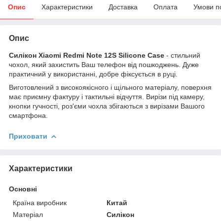
Опис
Характеристики
Доставка
Оплата
Умови п
Опис
Силікон Xiaomi Redmi Note 12S Silicone Case
- стильний
чохол, який захистить Ваш телефон від пошкоджень. Дуже
практичний у використанні, добре фіксується в руці.
Виготовлений з високоякісного і щільного матеріалу, поверхня
має приємну фактуру і тактильні відчуття. Вирізи під камеру,
кнопки гучності, роз'єми чохла збігаються з вирізами Вашого
смартфона.
Приховати
Характеристики
Основні
Країна виробник
Китай
Матеріал
Силікон