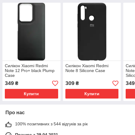
Силікон Xiaomi Redmi
Силікон Xiaomi Redmi
Силі
Note 12 Pro+ black Plump
Note 8 Silicone Case
Not
Case
Sili
349
309
349
₴
₴
Купити
Купити
Про нас
100% позитивних з 544 відгуків за рік
Працює з 29.04.2021