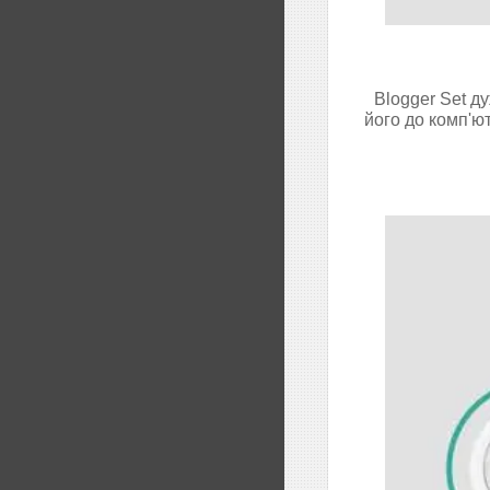
Blogger Set д
його до комп'ю