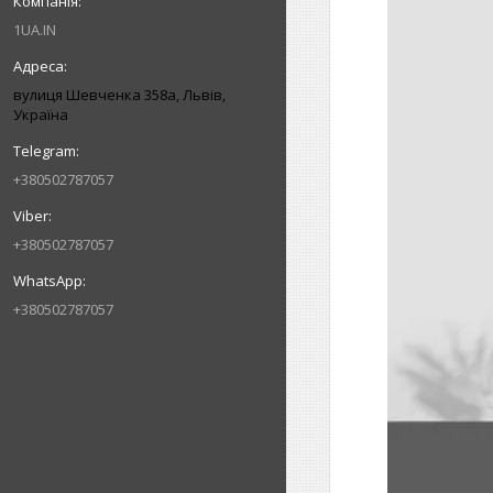
1UA.IN
вулиця Шевченка 358а, Львів,
Україна
+380502787057
+380502787057
+380502787057