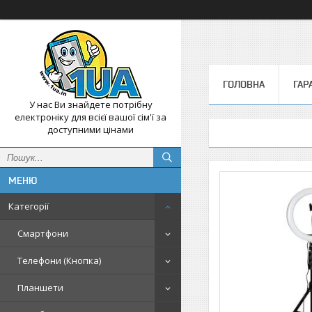
ГОЛОВНА
ГАР
У нас Ви знайдете потрібну
електроніку для всієї вашої сім'ї за
доступними цінами
Категорії
Смартфони
Телефони (Кнопка)
Планшети