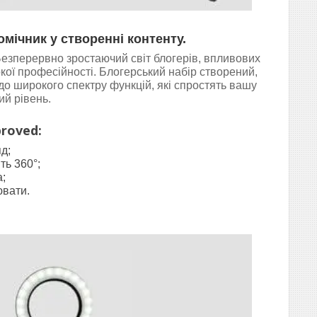
омічник у створенні контенту.
 Безперервно зростаючий світ блогерів, впливових
окої професійності. Блогерський набір створений,
о широкого спектру функцій, які спростять вашу
ий рівень.
roved:
д;
ть 360°;
;
ювати.