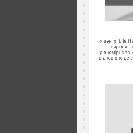
У центрі Life 
вирізняєт
рівномірне та 
відповідно до 