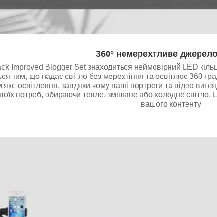
360° немерехтливе джерело
Hack Improved Blogger Set знаходиться неймовірний LED кіль
ься тим, що надає світло без мерехтіння та освітлює 360 гра
м'яке освітлення, завдяки чому ваші портрети та відео вигл
своїх потреб, обираючи тепле, змішане або холодне світло.
вашого контенту.