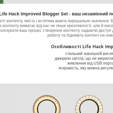
Life Hack Improved Blogger Set - ваш незамінний п
віті контенту, якість і естетика мають вирішальне значення.
ів контенту вимагає від нас не лише креативності, але й вис
онізувати ваш процес створення контенту, надаючи доступ д
роботу та піднімуть контент на нов
Особливості Life Hack Imp
стильний зовнішній вигля
джерело світла, що не мерехти
живлення від USB порта
яскравість, яку можна регул