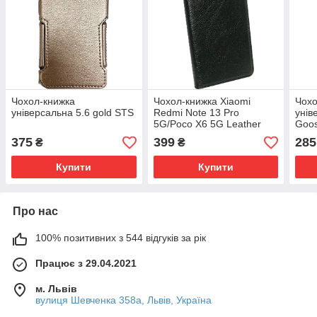
Чохол-книжка
Чохол-книжка Xiaomi
Чохо
універсальна 5.6 gold STS
Redmi Note 13 Pro
унів
5G/Poco X6 5G Leather
Goos
375
399
285
₴
₴
Купити
Купити
Про нас
100% позитивних з 544 відгуків за рік
Працює з 29.04.2021
м. Львів
вулиця Шевченка 358а, Львів, Україна