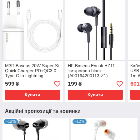
МЗП Baseus 20W Super Si
HF Baseus Encok HZ11
Кабе
Quick Charger PD+QC3.0
+мікрофон black
USB-
Type C to Lightning
(A00164200113-Z1)
1m W
(TZCCSUP-B02) white
599
199
601
₴
₴
Купити
Купити
Акційні пропозиції та новинки
–12%
–12%