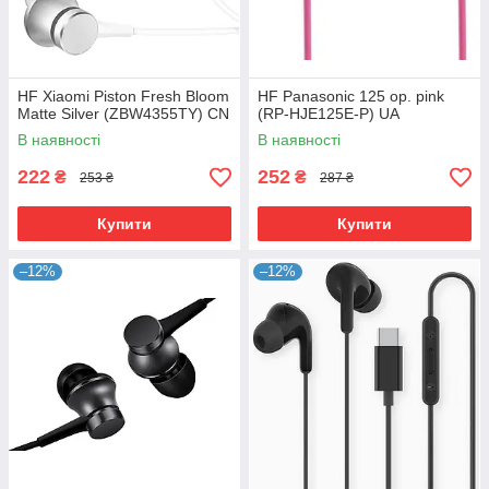
HF Xiaomi Piston Fresh Bloom
HF Panasonic 125 ор. pink
Matte Silver (ZBW4355TY) CN
(RP-HJE125E-P) UA
В наявності
В наявності
222
252
₴
₴
253 ₴
287 ₴
Купити
Купити
–12%
–12%