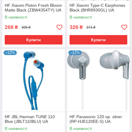
HF Xiaomi Piston Fresh Bloom
HF Xiaomi Type-C Earphones
Matte Black (ZBW4354TY) UA
Black (BHR8930GL) UA
В наявності
В наявності
268
326
₴
₴
305 ₴
371 ₴
Купити
Купити
–12%
–12%
HF JBL Harman TUNE 110
HF Panasonic 120 ор. silver
Blue (JBLT110BLU) UA
(RP-HJE120EE-S) UA
В наявності
В наявності