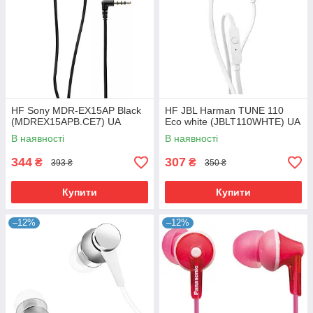
HF Sony MDR-EX15AP Black
HF JBL Harman TUNE 110
(MDREX15APB.CE7) UA
Eco white (JBLT110WHTE) UA
В наявності
В наявності
344
307
₴
₴
393 ₴
350 ₴
Купити
Купити
–12%
–12%