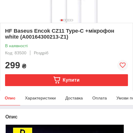
HF Baseus Encok CZ11 Type-C +мікрофон
white (A00164300213-Z1)
В наявності
Код: 83500
Роздріб
299
₴
Купити
Опис
Характеристики
Доставка
Оплата
Умови п
Опис