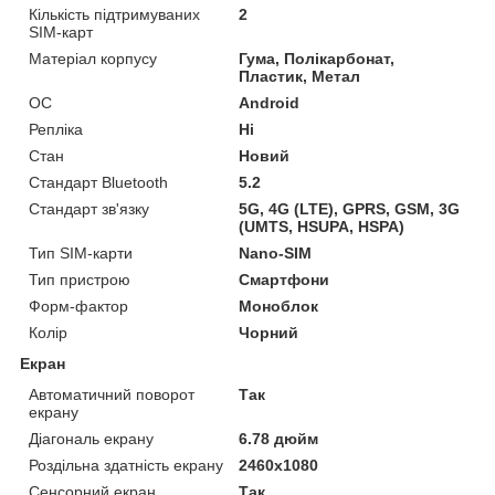
Кількість підтримуваних
2
SIM-карт
Матеріал корпусу
Гума, Полікарбонат,
Пластик, Метал
ОС
Android
Репліка
Ні
Стан
Новий
Стандарт Bluetooth
5.2
Стандарт зв'язку
5G, 4G (LTE), GPRS, GSM, 3G
(UMTS, HSUPA, HSPA)
Тип SIM-карти
Nano-SIM
Тип пристрою
Смартфони
Форм-фактор
Моноблок
Колір
Чорний
Екран
Автоматичний поворот
Так
екрану
Діагональ екрану
6.78 дюйм
Роздільна здатність екрану
2460x1080
Сенсорний екран
Так