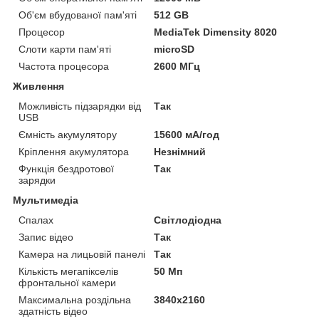
Об'єм вбудованої пам'яті
512 GB
Процесор
MediaTek Dimensity 8020
Слоти карти пам'яті
microSD
Частота процесора
2600 МГц
Живлення
Можливість підзарядки від
Так
USB
Ємність акумулятору
15600 мА/год
Кріплення акумулятора
Незнімний
Функція бездротової
Так
зарядки
Мультимедіа
Спалах
Світлодіодна
Запис відео
Так
Камера на лицьовій панелі
Так
Кількість мегапікселів
50 Мп
фронтальної камери
Максимальна роздільна
3840x2160
здатність відео