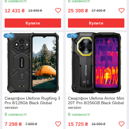
В наявності
В наявності
12 431
25 398
₴
₴
13 499 ₴
27 499 ₴
Купити
Купити
–8%
–7%
Смартфон Ulefone RugKing 3
Смартфон Ulefone Armor Mini
Pro 8/128Gb Black Global
20T Pro 8/256GB Black Global
version
version
В наявності
В наявності
7 298
15 725
₴
₴
7 899 ₴
16 999 ₴