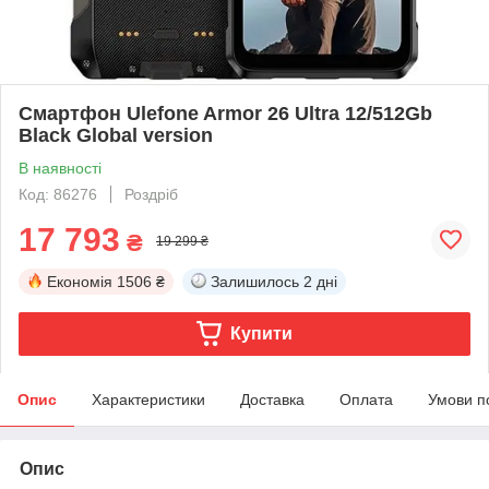
Смартфон Ulefone Armor 26 Ultra 12/512Gb
Black Global version
В наявності
Код: 86276
Роздріб
17 793
₴
19 299 ₴
Економія
1506 ₴
Залишилось
2 дні
Купити
Опис
Характеристики
Доставка
Оплата
Умови п
Опис