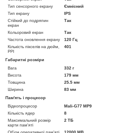
Тип сенсорного екрану
Ємнісний
Тип екрану
IPS
Стійкий до подряпин
Так
екран
Кольоровий екран
Так
Частота оновлення екрану
120 Гц
Кількість пікселів на дюйм,
401
PPI
Габаритні розміри
Вага
332 г
Висота
179 мм
Товщина
25.5 мм
Ширина
83 мм
Пам'ять і процесор
Відеопроцесор
Mali-G77 MP9
Кількість ядер
8
Максимальний розмір
2 ТБ
карти пам'яті
Об'єм оперативної пам'яті
12000 MB