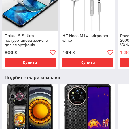
Плівка StS Ultra
HF Hoco M14 +мікрофон
Powe
поліуретанова захисна
white
200
для смартфонів
VXN
UA
800
169
1 3
₴
₴
Купити
Купити
Подібні товари компанії