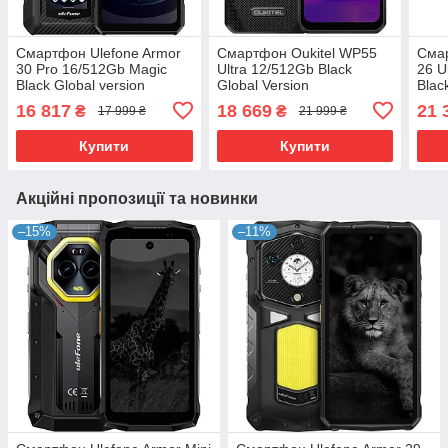
Смартфон Ulefone Armor
Смартфон Oukitel WP55
Смар
30 Pro 16/512Gb Magic
Ultra 12/512Gb Black
26 U
Black Global version
Global Version
Blac
16 817
18 669
21 
₴
₴
17 999 ₴
21 999 ₴
Купити
Купити
Акційні пропозиції та новинки
–15%
–11%