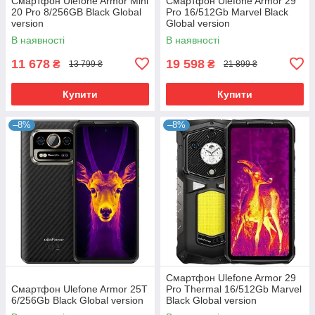
Смартфон Ulefone Armor Mini
Смартфон Ulefone Armor 29
20 Pro 8/256GB Black Global
Pro 16/512Gb Marvel Black
version
Global version
В наявності
В наявності
11 678
19 598
₴
₴
13 799 ₴
21 899 ₴
Купити
Купити
–8%
–8%
Смартфон Ulefone Armor 29
Смартфон Ulefone Armor 25T
Pro Thermal 16/512Gb Marvel
6/256Gb Black Global version
Black Global version