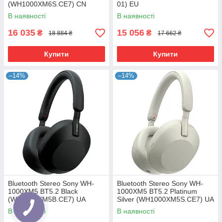
(WH1000XM6S.CE7) CN
01) EU
В наявності
В наявності
16 035
15 056
₴
₴
18 884 ₴
17 662 ₴
Купити
Купити
–14%
–14%
Bluetooth Stereo Sony WH-
Bluetooth Stereo Sony WH-
1000XM5 BT5.2 Black
1000XM5 BT5.2 Platinum
(WH1000XM5B.CE7) UA
Silver (WH1000XM5S.CE7) UA
В наявності
В наявності