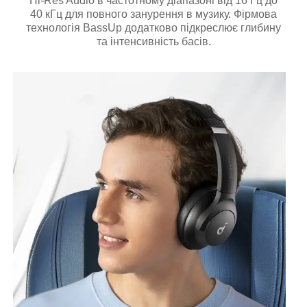
Hi-Res Audio в частотному діапазоні від 16 Гц до
40 кГц для повного занурення в музику. Фірмова
технологія BassUp додатково підкреслює глибину
та інтенсивність басів.