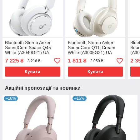
Bluetooth Stereo Anker
Bluetooth Stereo Anker
Blue
SoundCore Space Q45
SoundCore Q11i Cream
Soun
White (A3040G21) UA
White (A3005G21) UA
(A3
7 225
1 811
2 3
₴
₴
8 216 ₴
2 059 ₴
Купити
Купити
Акційні пропозиції та новинки
–16%
–16%