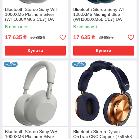
Bluetooth Stereo Sony WH-
Bluetooth Stereo Sony WH-
1000XM6 Platinum Silver
1000XM6 Midnight Blue
(WH1000XM6S.CE7) UA
(WH1000XM6L.CE7) UA
В наявності
В наявності
17 635
17 635
₴
₴
20 882 ₴
20 882 ₴
Купити
Купити
–15%
–15%
Bluetooth Stereo Sony WH-
Bluetooth Stereo Dyson
1000XM6 Platinum Silver
OnTrac CNC Copper (759558-