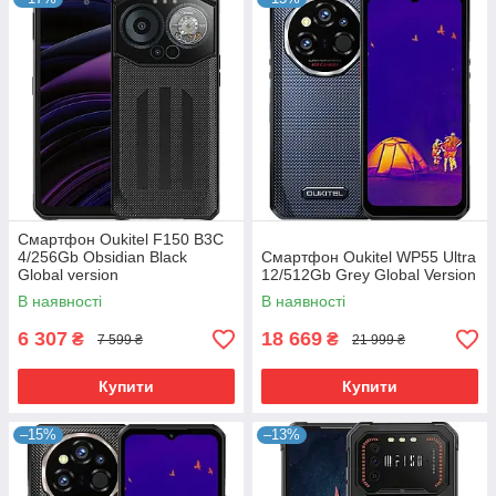
Смартфон Oukitel F150 B3C
4/256Gb Obsidian Black
Смартфон Oukitel WP55 Ultra
Global version
12/512Gb Grey Global Version
В наявності
В наявності
6 307
18 669
₴
₴
7 599 ₴
21 999 ₴
Купити
Купити
–15%
–13%