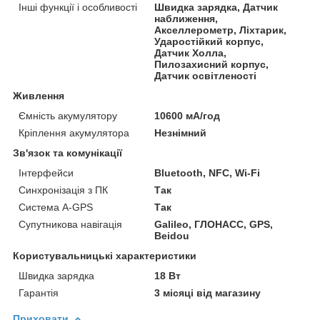
Інші функції і особливості
Швидка зарядка, Датчик
наближення,
Акселлерометр, Ліхтарик,
Ударостійкий корпус,
Датчик Холла,
Пилозахисний корпус,
Датчик освітленості
Живлення
Ємність акумулятору
10600 мА/год
Кріплення акумулятора
Незнімний
Зв'язок та комунікації
Інтерфейси
Bluetooth, NFC, Wi-Fi
Синхронізація з ПК
Так
Система A-GPS
Так
Супутникова навігація
Galileo, ГЛОНАСС, GPS,
Beidou
Користувальницькі характеристики
Швидка зарядка
18 Вт
Гарантія
3 місяці від магазину
Приховати