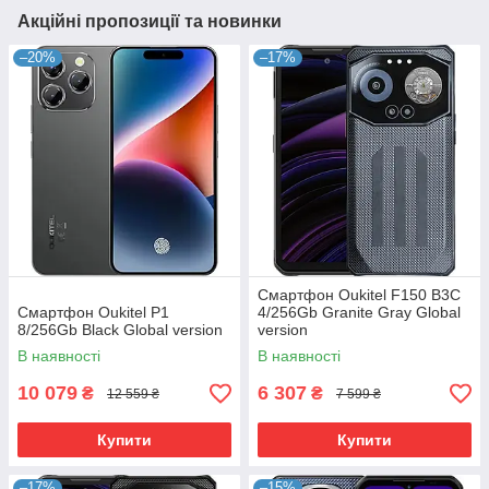
Акційні пропозиції та новинки
–20%
–17%
Смартфон Oukitel F150 B3C
Смартфон Oukitel P1
4/256Gb Granite Gray Global
8/256Gb Black Global version
version
В наявності
В наявності
10 079
6 307
₴
₴
12 559 ₴
7 599 ₴
Купити
Купити
–17%
–15%