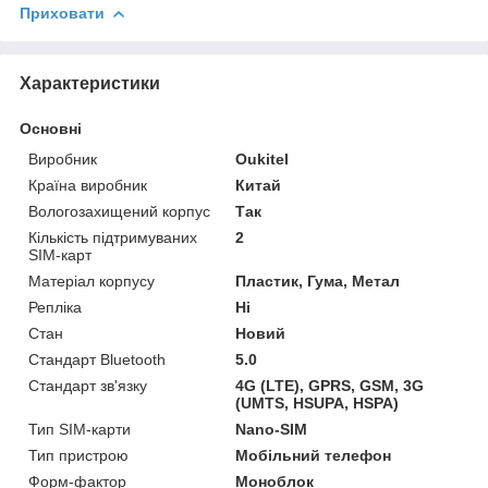
Приховати
Характеристики
Основні
Виробник
Oukitel
Країна виробник
Китай
Вологозахищений корпус
Так
Кількість підтримуваних
2
SIM-карт
Матеріал корпусу
Пластик, Гума, Метал
Репліка
Ні
Стан
Новий
Стандарт Bluetooth
5.0
Стандарт зв'язку
4G (LTE), GPRS, GSM, 3G
(UMTS, HSUPA, HSPA)
Тип SIM-карти
Nano-SIM
Тип пристрою
Мобільний телефон
Форм-фактор
Моноблок