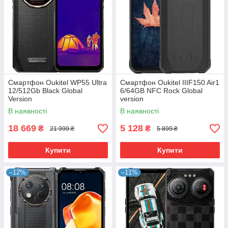
Смартфон Oukitel WP55 Ultra
Смартфон Oukitel IIIF150 Air1
12/512Gb Black Global
6/64GB NFC Rock Global
Version
version
В наявності
В наявності
18 669
5 128
₴
₴
21 999 ₴
5 899 ₴
Купити
Купити
–12%
–11%