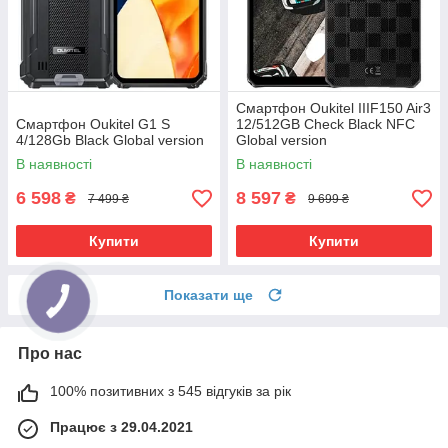
Смартфон Oukitel IIIF150 Air3
Смартфон Oukitel G1 S
12/512GB Check Black NFC
4/128Gb Black Global version
Global version
В наявності
В наявності
6 598
8 597
₴
₴
7 499 ₴
9 699 ₴
Купити
Купити
Показати ще
Про нас
100% позитивних з 545 відгуків за рік
Працює з 29.04.2021