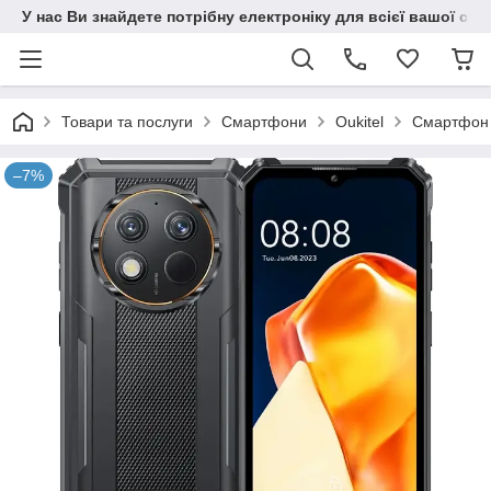
У нас Ви знайдете потрібну електроніку для всієї вашої сім
Товари та послуги
Смартфони
Oukitel
Смартфон O
–7%