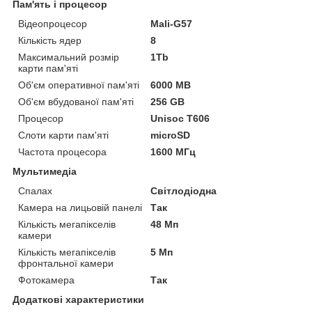
Пам'ять і процесор
Відеопроцесор
Mali-G57
Кількість ядер
8
Максимальний розмір
1Tb
карти пам'яті
Об'єм оперативної пам'яті
6000 MB
Об'єм вбудованої пам'яті
256 GB
Процесор
Unisoc T606
Слоти карти пам'яті
microSD
Частота процесора
1600 МГц
Мультимедіа
Спалах
Світлодіодна
Камера на лицьовій панелі
Так
Кількість мегапікселів
48 Мп
камери
Кількість мегапікселів
5 Мп
фронтальної камери
Фотокамера
Так
Додаткові характеристики