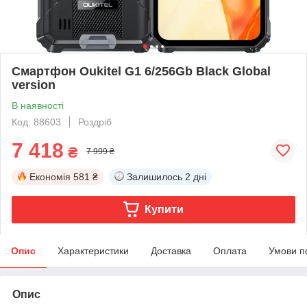
Смартфон Oukitel G1 6/256Gb Black Global
version
В наявності
Код: 88603
Роздріб
7 418
₴
7 999 ₴
Економія
581 ₴
Залишилось
2 дні
Купити
Опис
Характеристики
Доставка
Оплата
Умови п
Опис