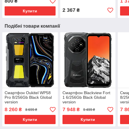
800
1 3
₴
2 367
₴
Купити
Подібні товари компанії
Смартфон Oukitel WP58
Смартфон Blackview Fort
Смар
Pro 8/256Gb Black Global
1 6/256Gb Black Global
8/25
version
version
vers
8 260
7 948
7 8
₴
₴
8 699 ₴
9 499 ₴
Купити
Купити