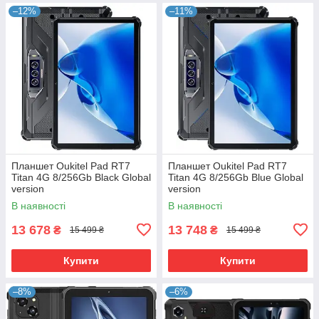
–12%
–11%
Планшет Oukitel Pad RT7
Планшет Oukitel Pad RT7
Titan 4G 8/256Gb Black Global
Titan 4G 8/256Gb Blue Global
version
version
В наявності
В наявності
13 678
13 748
₴
₴
15 499 ₴
15 499 ₴
Купити
Купити
–8%
–6%