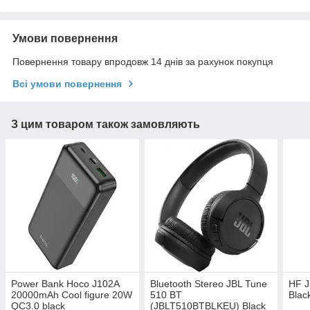
Умови повернення
Повернення товару впродовж 14 днів за рахунок покупця
Всі умови повернення
З цим товаром також замовляють
Power Bank Hoco J102A
Bluetooth Stereo JBL Tune
HF 
20000mAh Cool figure 20W
510 BT
Blac
QC3.0 black
(JBLT510BTBLKEU) Black