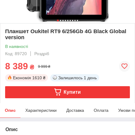
Планшет Oukitel RT9 6/256Gb 4G Black Global
version
В наявності
Код: 89720
Роздріб
8 389
₴
9 999 ₴
Економія
1610 ₴
Залишилось
1 день
Купити
Опис
Характеристики
Доставка
Оплата
Умови п
Опис