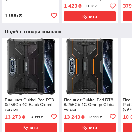
UA
1 423
379
₴
1 618 ₴
1 006
₴
Купити
Подібні товари компанії
Планшет Oukitel Pad RT8
Планшет Oukitel Pad RT8
План
6/256Gb 4G Black Global
6/256Gb 4G Orange Global
Pad 
version
version
(697
vers
13 273
13 243
10 
₴
₴
13 999 ₴
13 999 ₴
Купити
Купити