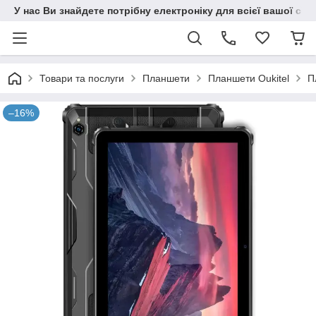
У нас Ви знайдете потрібну електроніку для всієї вашої сім
Товари та послуги
Планшети
Планшети Oukitel
П
–16%