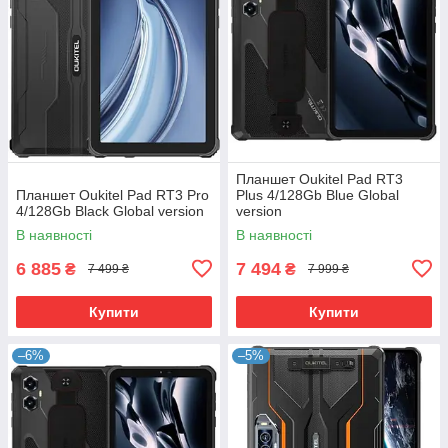
Планшет Oukitel Pad RT3
Планшет Oukitel Pad RT3 Pro
Plus 4/128Gb Blue Global
4/128Gb Black Global version
version
В наявності
В наявності
6 885
7 494
₴
₴
7 499 ₴
7 999 ₴
Купити
Купити
–6%
–5%