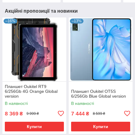
Акційні пропозиції та новинки
–16%
–13%
Планшет Oukitel RT9
6/256Gb 4G Orange Global
Планшет Oukitel OT5S
version
6/256Gb Blue Global version
В наявності
В наявності
8 369
7 444
₴
₴
9 999 ₴
8 599 ₴
Купити
Купити