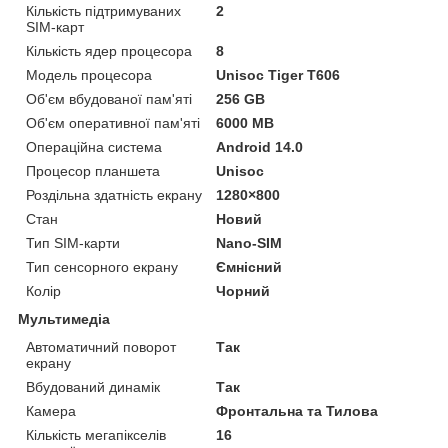
Кількість підтримуваних
2
SIM-карт
Кількість ядер процесора
8
Модель процесора
Unisoc Tiger T606
Об'єм вбудованої пам'яті
256 GB
Об'єм оперативної пам'яті
6000 MB
Операційна система
Android 14.0
Процесор планшета
Unisoc
Роздільна здатність екрану
1280×800
Стан
Новий
Тип SIM-карти
Nano-SIM
Тип сенсорного екрану
Ємнісний
Колір
Чорний
Мультимедіа
Автоматичний поворот
Так
екрану
Вбудований динамік
Так
Камера
Фронтальна та Тилова
Кількість мегапікселів
16