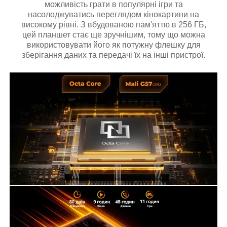
можливість грати в популярні ігри та
насолоджуватись переглядом кінокартини на
високому рівні. З вбудованою пам'яттю в 256 ГБ,
цей планшет стає ще зручнішим, тому що можна
використовувати його як потужну флешку для
зберігання даних та передачі їх на інші пристрої.