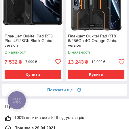
Планшет Oukitel Pad RT3
Планшет Oukitel Pad RT8
Plus 4/128Gb Black Global
6/256Gb 4G Orange Global
version
version
В наявності
В наявності
7 532
13 243
₴
₴
7 999 ₴
13 999 ₴
Купити
Купити
Показати ще
Про нас
100% позитивних з 548 відгуків за рік
Працює з 29.04.2021