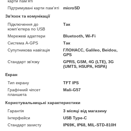
карти пам'яті
Підтримувані карти пам'яті
microSD
Зв'язок та комунікації
Підключення до
Так
комп'ютера по USB
Мережеві адаптери
Bluetooth, Wi-Fi
Система A-GPS
Так
Супутникова навігація
ГЛОНАСС, Galileo, Beidou,
GPS
Стандарт зв'язку
GPRS, GSM, 4G (LTE), 3G
(UMTS, HSUPA, HSPA)
Екран
Тип екрану
TFT IPS
Графічний чіпсет
Mali-G57
планшета
Користувальницькі характеристики
Гарантія
3 місяці від магазину
Інтерфейси
USB Type-С
Стандарт захисту
IP69K, IP68, MIL-STD-810H