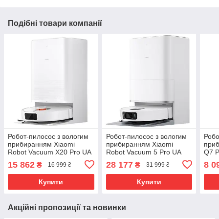
Подібні товари компанії
Робот-пилосос з вологим
Робот-пилосос з вологим
Робо
прибиранням Xiaomi
прибиранням Xiaomi
при
Robot Vacuum X20 Pro UA
Robot Vacuum 5 Pro UA
Q7 P
(RR
15 862
28 177
8 0
₴
₴
16 999 ₴
31 999 ₴
Купити
Купити
Акційні пропозиції та новинки