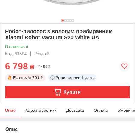
Робот-пилосос з вологим прибиранням
Xiaomi Robot Vacuum S20 White UA
В наявності
Код: 91594
Роздріб
6 798
₴
7 499 ₴
Економія
701 ₴
Залишилось
1 день
Купити
Опис
Характеристики
Доставка
Оплата
Умови п
Опис