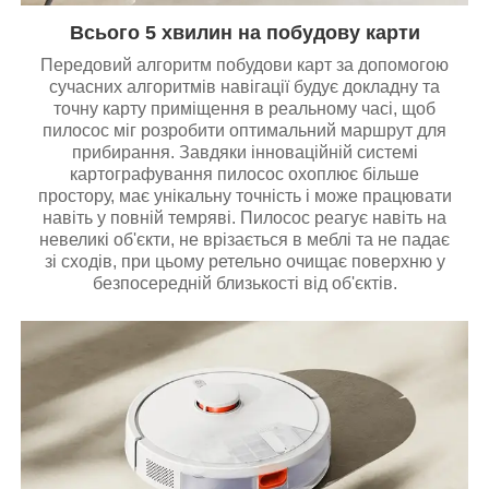
Всього 5 хвилин на побудову карти
Передовий алгоритм побудови карт за допомогою
сучасних алгоритмів навігації будує докладну та
точну карту приміщення в реальному часі, щоб
пилосос міг розробити оптимальний маршрут для
прибирання. Завдяки інноваційній системі
картографування пилосос охоплює більше
простору, має унікальну точність і може працювати
навіть у повній темряві. Пилосос реагує навіть на
невеликі об'єкти, не врізається в меблі та не падає
зі сходів, при цьому ретельно очищає поверхню у
безпосередній близькості від об'єктів.