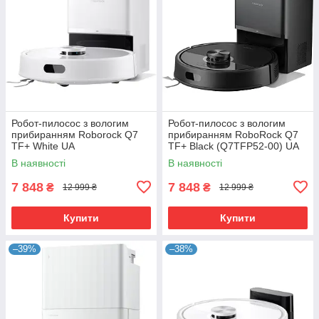
Робот-пилосос з вологим
Робот-пилосос з вологим
прибиранням Roborock Q7
прибиранням RoboRock Q7
TF+ White UA
TF+ Black (Q7TFP52-00) UA
В наявності
В наявності
7 848
7 848
₴
₴
12 999 ₴
12 999 ₴
Купити
Купити
–39%
–38%