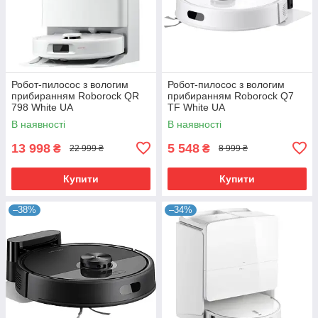
Робот-пилосос з вологим
Робот-пилосос з вологим
прибиранням Roborock QR
прибиранням Roborock Q7
798 White UA
TF White UA
В наявності
В наявності
13 998
5 548
₴
₴
22 999 ₴
8 999 ₴
Купити
Купити
–38%
–34%