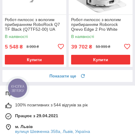
Робот-пилосос з вологим
Робот-пилосос з вологим
прибиранням RoboRock Q7
прибиранням Roborock
TF Black (Q7TF52-00) UA
Qrevo Edge 2 Pro White
(RRE0VSP+EWFD64HRR) UA
В наявності
В наявності
5 548
39 702
₴
₴
8 999 ₴
59 999 ₴
Купити
Купити
Показати ще
КНОПКА
ЗВ'ЯЗКУ
Про нас
100% позитивних з 544 відгуків за рік
Працює з 29.04.2021
м. Львів
вулиця Шевченка 358а, Львів, Україна