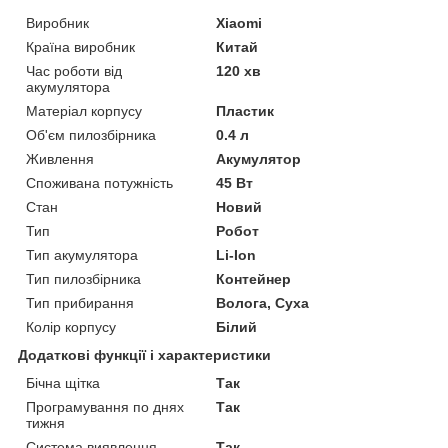
Виробник
Xiaomi
Країна виробник
Китай
Час роботи від
120 хв
акумулятора
Матеріал корпусу
Пластик
Об'єм пилозбірника
0.4 л
Живлення
Акумулятор
Споживана потужність
45 Вт
Стан
Новий
Тип
Робот
Тип акумулятора
Li-Ion
Тип пилозбірника
Контейнер
Тип прибирання
Волога, Суха
Колір корпусу
Білий
Додаткові функції і характеристики
Бічна щітка
Так
Програмування по днях
Так
тижня
Система виявлення
Так