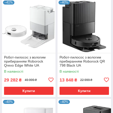
–41%
–40%
Робот-пилосос з вологим
Робот-пилосос з вологим
прибиранням Roborock
прибиранням Roborock QR
Qrevo Edge White UA
798 Black UA
В наявності
В наявності
29 282
13 848
₴
₴
49 999 ₴
22 999 ₴
Купити
Купити
–40%
–40%