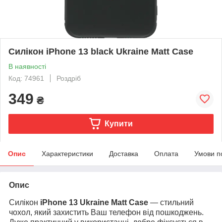
Силікон iPhone 13 black Ukraine Matt Case
В наявності
Код: 74961
Роздріб
349
₴
Купити
Опис
Характеристики
Доставка
Оплата
Умови п
Опис
Силікон
iPhone 1
3
Ukraine Matt Case
— стильний
чохол, який захистить Ваш телефон від пошкоджень.