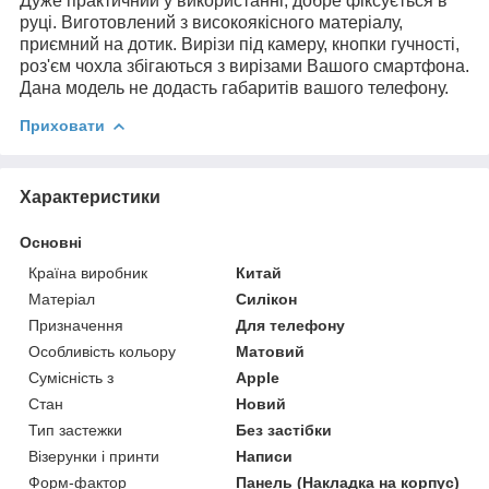
Дуже практичний у використанні, добре фіксується в
руці. Виготовлений з високоякісного матеріалу,
приємний на дотик. Вирізи під камеру, кнопки гучності,
роз'єм чохла збігаються з вирізами Вашого смартфона.
Дана модель не додасть габаритів вашого телефону.
Приховати
Характеристики
Основні
Країна виробник
Китай
Матеріал
Силікон
Призначення
Для телефону
Особливість кольору
Матовий
Сумісність з
Apple
Стан
Новий
Тип застежки
Без застібки
Візерунки і принти
Написи
Форм-фактор
Панель (Накладка на корпус)