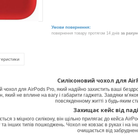
повернення товару протягом 14 днів
за раху
теристики
Силіконовий чохол для Air
й чохол для AirPods Pro, який надійно захистить ваші безд
он, який не вплине на вагу і габарити гаджета. Завдяки м'
повсякденному житті з будь-яким ст
Захищає кейс від пад
ться з міцного силікону, він щільно прилягає до кейса AirP
 та інших типів пошкоджень. Чохол не ковзає в руках і на ін
очищається від забруднен