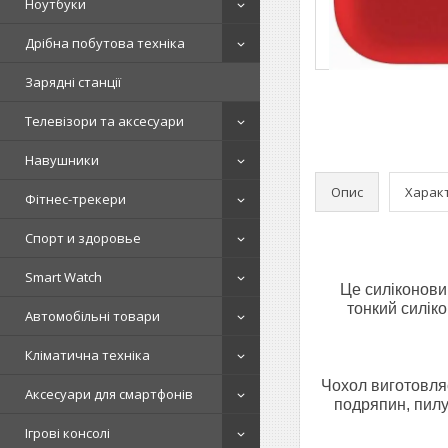
Ноутбуки
Дрібна побутова техніка
Зарядні станції
Телевізори та аксесуари
Навушники
Опис
Харак
Фітнес-трекери
Спорт и здоровье
Smart Watch
Це силіконови
тонкий силік
Автомобільні товари
Кліматична техніка
Чохол виготовляє
Аксесуари для смартфонів
подряпин, пилу
Ігрові консолі