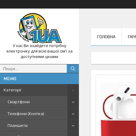
ГОЛОВНА
ГАР
У нас Ви знайдете потрібну
електроніку для всієї вашої сім'ї за
доступними цінами
Категорії
Смартфони
Телефони (Кнопка)
Планшети