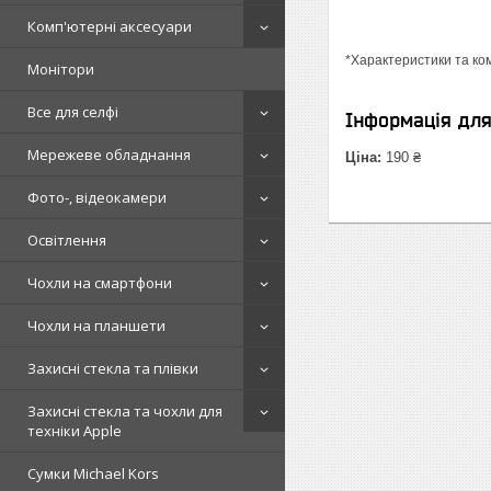
Комп'ютерні аксесуари
*Характеристики та ко
Монітори
Все для селфі
Інформація дл
Мережеве обладнання
Ціна:
190 ₴
Фото-, відеокамери
Освітлення
Чохли на смартфони
Чохли на планшети
Захисні стекла та плівки
Захисні стекла та чохли для
техніки Apple
Сумки Michael Kors