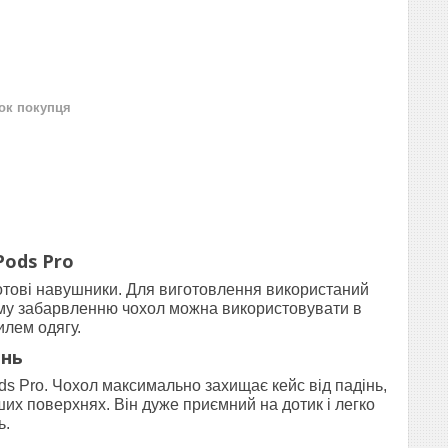
нок покупця
Pods Pro
ротові навушники. Для виготовлення використаний
якому забарвленню чохол можна використовувати в
илем одягу.
інь
ods Pro. Чохол максимально захищає кейс від падінь,
ших поверхнях. Він дуже приємний на дотик і легко
ь.