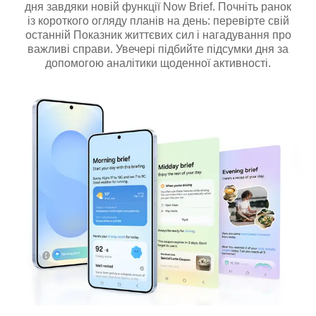
дня завдяки новій функції Now Brief. Почніть ранок
із короткого огляду планів на день: перевірте свій
останній Показник життєвих сил і нагадування про
важливі справи. Увечері підбийте підсумки дня за
допомогою аналітики щоденної активності.