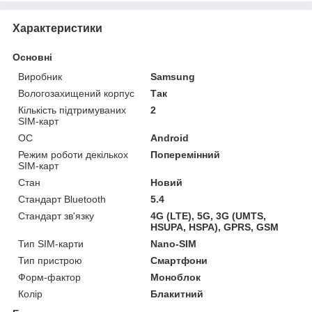
Характеристики
Основні
Виробник
Samsung
Вологозахищений корпус
Так
Кількість підтримуваних
2
SIM-карт
ОС
Android
Режим роботи декількох
Поперемінний
SIM-карт
Стан
Новий
Стандарт Bluetooth
5.4
Стандарт зв'язку
4G (LTE), 5G, 3G (UMTS,
HSUPA, HSPA), GPRS, GSM
Тип SIM-карти
Nano-SIM
Тип пристрою
Смартфони
Форм-фактор
Моноблок
Колір
Блакитний