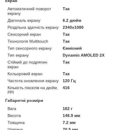
Екран
Автоматичний поворот
Так
екрану
Діагональ екрану
6.2 дюйм
Роздільна здатність екрану
2340x1080
Сенсорний екран
Так
Технологія Multitouch
Так
Тип сенсорного екрану
Ємнісний
Тип екрану
Dynamic AMOLED 2X
Стійкий до подряпин
Так
екран
Кольоровий екран
Так
Частота оновлення екрану
120 Гц
Кількість пікселів на дюйм,
416
PPI
Габаритні розміри
Вага
162 г
Висота
146.9 мм
Товщина
7.2 мм
Ширина
70.5 мм