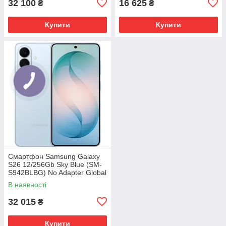
32 100
16 625
₴
₴
Купити
Купити
Смартфон Samsung Galaxy
S26 12/256Gb Sky Blue (SM-
S942BLBG) No Adapter Global
version
В наявності
32 015
₴
Купити