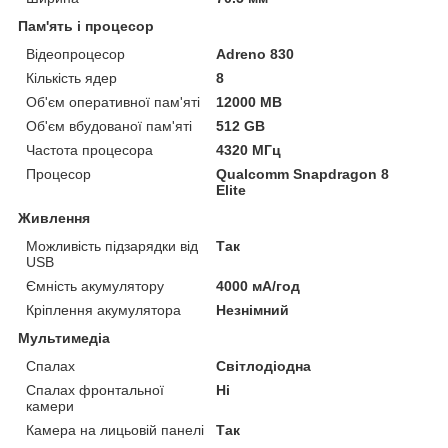
Пам'ять і процесор
Відеопроцесор
Adreno 830
Кількість ядер
8
Об'єм оперативної пам'яті
12000 MB
Об'єм вбудованої пам'яті
512 GB
Частота процесора
4320 МГц
Процесор
Qualcomm Snapdragon 8
Elite
Живлення
Можливість підзарядки від
Так
USB
Ємність акумулятору
4000 мА/год
Кріплення акумулятора
Незнімний
Мультимедіа
Спалах
Світлодіодна
Спалах фронтальної
Ні
камери
Камера на лицьовій панелі
Так