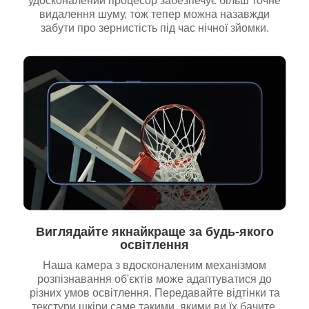
удосконалений процесор забезпечує більш точне
видалення шуму, тож тепер можна назавжди
забути про зернистість під час нічної зйомки.
Виглядайте якнайкраще за будь-якого
освітлення
Наша камера з вдосконаленим механізмом
розпізнавання об'єктів може адаптуватися до
різних умов освітлення. Передавайте відтінки та
текстури шкіри саме такими, якими ви їх бачите.