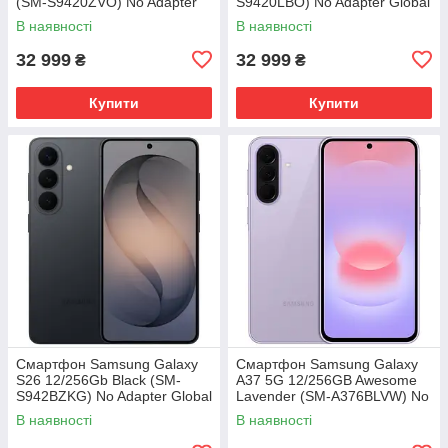
(SM-S9420ZVO) No Adapter
S9420LBO) No Adapter Global
Global version
version
В наявності
В наявності
32 999
32 999
₴
₴
Купити
Купити
Смартфон Samsung Galaxy
Смартфон Samsung Galaxy
S26 12/256Gb Black (SM-
A37 5G 12/256GB Awesome
S942BZKG) No Adapter Global
Lavender (SM-A376BLVW) No
version
Adapter MY
В наявності
В наявності