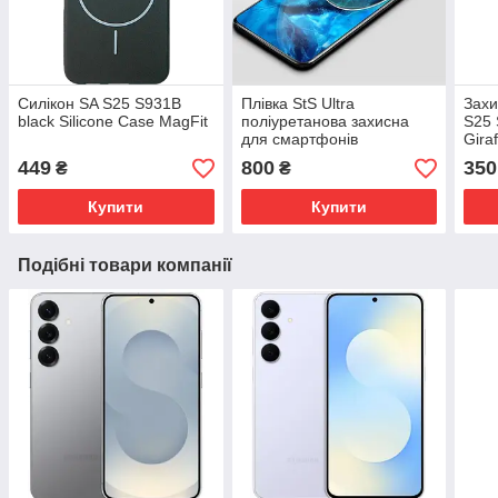
Силікон SA S25 S931B
Плівка StS Ultra
Захи
black Silicone Case MagFit
поліуретанова захисна
S25 
для смартфонів
Giraf
449
800
350
₴
₴
Купити
Купити
Подібні товари компанії