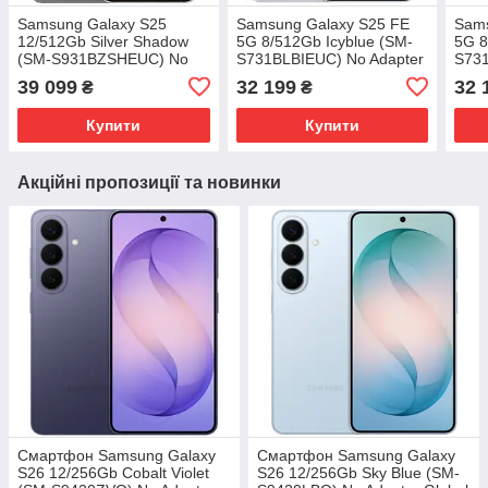
Samsung Galaxy S25
Samsung Galaxy S25 FE
Sams
12/512Gb Silver Shadow
5G 8/512Gb Icyblue (SM-
5G 8
(SM-S931BZSHEUC) No
S731BLBIEUC) No Adapter
S731
Adapter UA UCRF
UA UCRF
UA 
39 099
32 199
32 
₴
₴
Купити
Купити
Акційні пропозиції та новинки
Смартфон Samsung Galaxy
Смартфон Samsung Galaxy
S26 12/256Gb Cobalt Violet
S26 12/256Gb Sky Blue (SM-