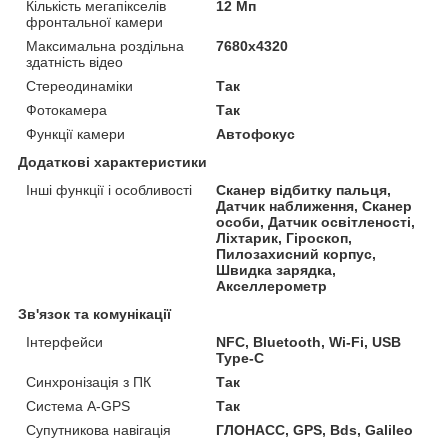
Кількість мегапікселів
12 Мп
фронтальної камери
Максимальна роздільна
7680x4320
здатність відео
Стереодинаміки
Так
Фотокамера
Так
Функції камери
Автофокус
Додаткові характеристики
Інші функції і особливості
Сканер відбитку пальця,
Датчик наближення, Сканер
особи, Датчик освітленості,
Ліхтарик, Гіроскоп,
Пилозахисний корпус,
Швидка зарядка,
Акселлерометр
Зв'язок та комунікації
Інтерфейси
NFC, Bluetooth, Wi-Fi, USB
Type-C
Синхронізація з ПК
Так
Система A-GPS
Так
Супутникова навігація
ГЛОНАСС, GPS, Bds, Galileo