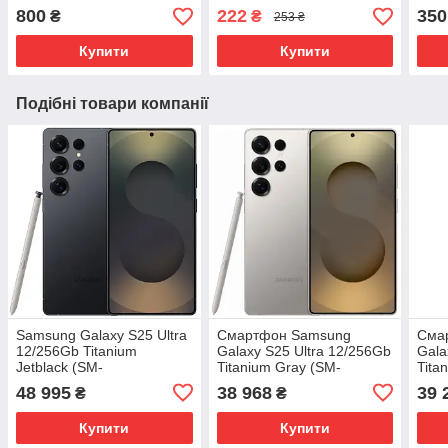
800
222
350
₴
₴
253 ₴
Купити
Купити
Подібні товари компанії
Samsung Galaxy S25 Ultra
Смартфон Samsung
Сма
12/256Gb Titanium
Galaxy S25 Ultra 12/256Gb
Gala
Jetblack (SM-
Titanium Gray (SM-
Tita
S938BAKDEUC) No
S938BZTD) No Adapter
S938
48 995
38 968
39 
₴
₴
Adapter UA UCRF
Global version
Glob
Купити
Купити