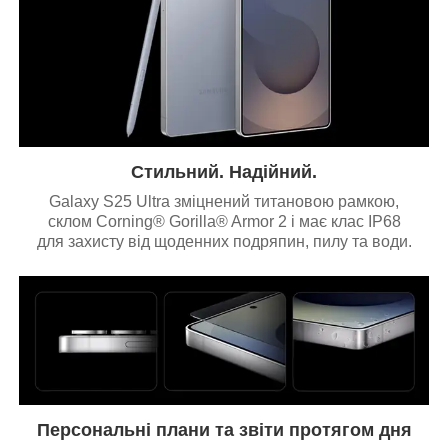
Стильний. Надійний.
Galaxy S25 Ultra зміцнений титановою рамкою,
склом Corning® Gorilla® Armor 2 і має клас IP68
для захисту від щоденних подряпин, пилу та води.
Персональні плани та звіти протягом дня