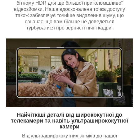
бітному HDR для ще більшої приголомшливої
відеозйомки. Наша вдосконалена точка доступу
також забезпечує точніше видалення шуму, що
означає, що вам більше не доведеться
турбуватися про зернисті нічні кадри.
Найчіткіші деталі від ширококутної до
телекамери та навіть ультраширококутної
камери
Від ультраширококутних знімків до нашої