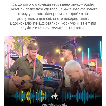
За допомогою функції керування звуком Audio
Eraser ви легко позбудетеся небажаного фонового
шуму у ваших відеороликах і зробите їх
доступними для спільного використання.
Вдосконалюйте аудіозаписи, коригуючи такі типи
звуків, як голоси, музика, вітер тощо.