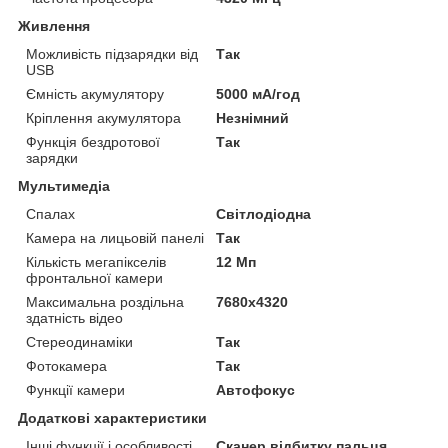
Живлення
Можливість підзарядки від
Так
USB
Ємність акумулятору
5000 мА/год
Кріплення акумулятора
Незнімний
Функція бездротової
Так
зарядки
Мультимедіа
Спалах
Світлодіодна
Камера на лицьовій панелі
Так
Кількість мегапікселів
12 Мп
фронтальної камери
Максимальна роздільна
7680x4320
здатність відео
Стереодинаміки
Так
Фотокамера
Так
Функції камери
Автофокус
Додаткові характеристики
Інші функції і особливості
Сканер відбитку пальця,