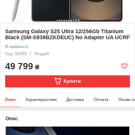
Samsung Galaxy S25 Ultra 12/256Gb Titanium
Black (SM-S938BZKDEUC) No Adapter UA UCRF
В наявності
Код: 94350
Роздріб
49 799
₴
Купити
Опис
Характеристики
Доставка
Оплата
Умови п
Опис