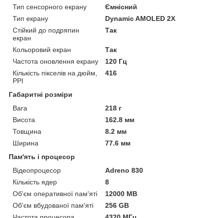
Тип сенсорного екрану
Ємнісний
Тип екрану
Dynamic AMOLED 2X
Стійкий до подряпин
Так
екран
Кольоровий екран
Так
Частота оновлення екрану
120 Гц
Кількість пікселів на дюйм,
416
PPI
Габаритні розміри
Вага
218 г
Висота
162.8 мм
Товщина
8.2 мм
Ширина
77.6 мм
Пам'ять і процесор
Відеопроцесор
Adreno 830
Кількість ядер
8
Об'єм оперативної пам'яті
12000 MB
Об'єм вбудованої пам'яті
256 GB
Частота процесора
4320 МГц