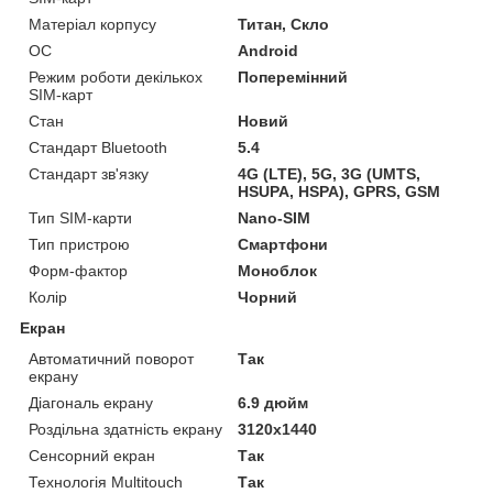
Матеріал корпусу
Титан, Скло
ОС
Android
Режим роботи декількох
Поперемінний
SIM-карт
Стан
Новий
Стандарт Bluetooth
5.4
Стандарт зв'язку
4G (LTE), 5G, 3G (UMTS,
HSUPA, HSPA), GPRS, GSM
Тип SIM-карти
Nano-SIM
Тип пристрою
Смартфони
Форм-фактор
Моноблок
Колір
Чорний
Екран
Автоматичний поворот
Так
екрану
Діагональ екрану
6.9 дюйм
Роздільна здатність екрану
3120x1440
Сенсорний екран
Так
Технологія Multitouch
Так