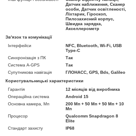
Датчик наближення, Сканер
особи, Датчик освітленості,
Ліхтарик, Гіроскоп,
Пилозахисний корпус,
Швидка зарядка,
Акселлерометр
Зв'язок та комунікації
Інтерфейси
NFC, Bluetooth, Wi-Fi, USB
Type-C
Синхронізація з ПК
Так
Система A-GPS
Так
Супутникова навігація
ГЛОНАСС, GPS, Bds, Galileo
Користувальницькі характеристики
Гарантія
12 місяців від виробника
Операційна система
Android 15
Основна камера, Мп
200 Мп + 50 Мп + 50 Мп + 10
Мп
Процесор
Qualcomm Snapdragon 8
Elite
Стандарт захисту
IP68