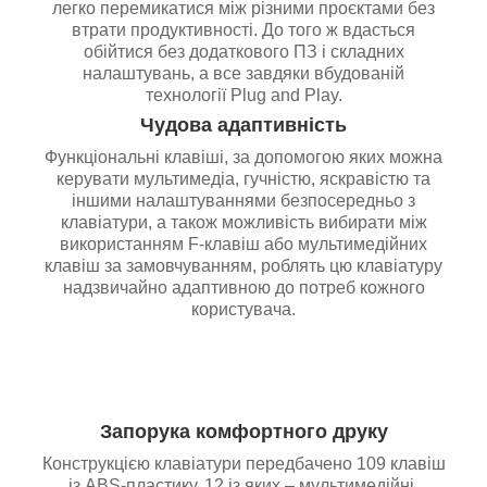
легко перемикатися між різними проєктами без
втрати продуктивності. До того ж вдасться
обійтися без додаткового ПЗ і складних
налаштувань, а все завдяки вбудованій
технології Plug and Play.
Чудова адаптивність
Функціональні клавіші, за допомогою яких можна
керувати мультимедіа, гучністю, яскравістю та
іншими налаштуваннями безпосередньо з
клавіатури, а також можливість вибирати між
використанням F-клавіш або мультимедійних
клавіш за замовчуванням, роблять цю клавіатуру
надзвичайно адаптивною до потреб кожного
користувача.
Запорука комфортного друку
Конструкцією клавіатури передбачено 109 клавіш
із ABS-пластику, 12 із яких – мультимедійні.