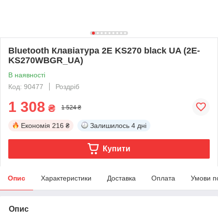
Bluetooth Клавіатура 2E KS270 black UA (2E-
KS270WBGR_UA)
В наявності
Код: 90477
Роздріб
1 308
₴
1 524 ₴
Економія
216 ₴
Залишилось
4 дні
Купити
Опис
Характеристики
Доставка
Оплата
Умови п
Опис