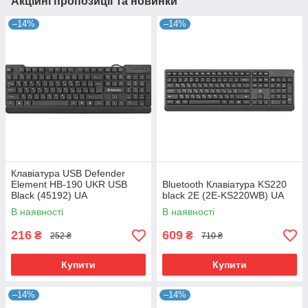
Акційні пропозиції та новинки
–14%
–14%
Клавіатура USB Defender
Element HB-190 UKR USB
Bluetooth Клавіатура KS220
Black (45192) UA
black 2E (2E-KS220WB) UA
В наявності
В наявності
216
609
₴
₴
252 ₴
710 ₴
Купити
Купити
–14%
–14%