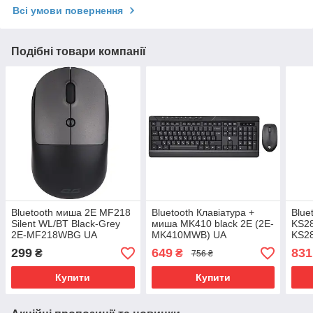
Всі умови повернення
Подібні товари компанії
Bluetooth миша 2E MF218
Bluetooth Клавіатура +
Blue
Silent WL/BT Black-Grey
миша MK410 black 2E (2E-
KS28
2E-MF218WBG UA
MK410MWB) UA
KS2
299
649
831
₴
₴
756 ₴
Купити
Купити