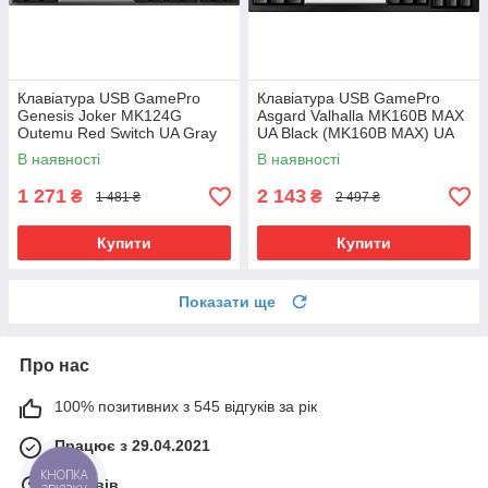
Клавіатура USB GamePro
Клавіатура USB GamePro
Genesis Joker MK124G
Asgard Valhalla MK160B MAX
Outemu Red Switch UA Gray
UA Black (MK160B MAX) UA
(MK124G) UA
В наявності
В наявності
1 271
2 143
₴
₴
1 481 ₴
2 497 ₴
Купити
Купити
Показати ще
Про нас
100% позитивних з 545 відгуків за рік
Працює з 29.04.2021
КНОПКА
м. Львів
ЗВ'ЯЗКУ