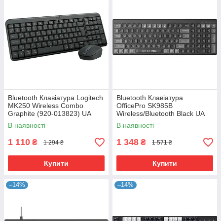
Bluetooth Клавіатура Logitech
Bluetooth Клавіатура
MK250 Wireless Combo
OfficePro SK985B
Graphite (920-013823) UA
Wireless/Bluetooth Black UA
В наявності
В наявності
1 110
1 348
₴
₴
1 294 ₴
1 571 ₴
Купити
Купити
–14%
–14%