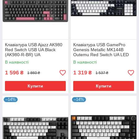
Клавіатура USB Ajazz AK980
Клавіатура USB GamePro
Red Switch USB UA Black
Genesis Metallic MK144B
(AK980-R-BR) UA
Outemu Red Switch UA LED
Black (MK144B) UA
В наявності
В наявності
1 596
1 319
₴
₴
1 860 ₴
1 537 ₴
Купити
Купити
–14%
–14%