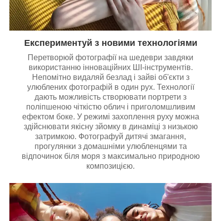
Експериментуй з новими технологіями
Перетворюй фотографії на шедеври завдяки
використанню інноваційних ШІ-інструментів.
Непомітно видаляй безлад і зайві об'єкти з
улюблених фотографій в один рух. Технології
дають можливість створювати портрети з
поліпшеною чіткістю облич і приголомшливим
ефектом боке. У режимі захоплення руху можна
здійснювати якісну зйомку в динаміці з низькою
затримкою. Фотографуй дитячі змагання,
прогулянки з домашніми улюбленцями та
відпочинок біля моря з максимально природною
композицією.