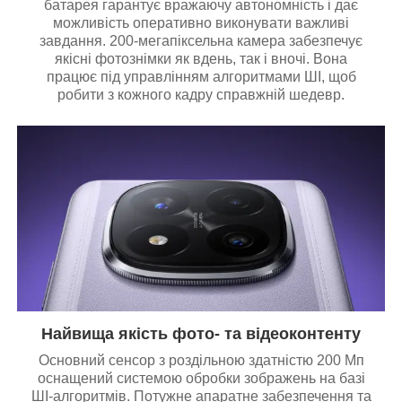
батарея гарантує вражаючу автономність і дає
можливість оперативно виконувати важливі
завдання. 200-мегапіксельна камера забезпечує
якісні фотознімки як вдень, так і вночі. Вона
працює під управлінням алгоритмами ШІ, щоб
робити з кожного кадру справжній шедевр.
Найвища якість фото- та відеоконтенту
Основний сенсор з роздільною здатністю 200 Мп
оснащений системою обробки зображень на базі
ШІ-алгоритмів. Потужне апаратне забезпечення та