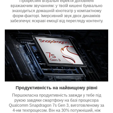
Професійні візуальні ефекти доповнені
вражаючим звучанням: у твоїй кишені буквально
знаходиться домашній кінотеатр у компактному
форм-факторі. Імерсивний звук двох динаміків
забезпечує яскраві емоції від перегляду контенту.
Продуктивність на найвищому рівні
Першокласна продуктивність завжди у тебе під
рукою завдяки смартфону на базі процесора
Qualcomm Snapdragon 7s Gen 3, виготовленому за
4-нм техпроцесом. Він на 30% потужніший, ніж