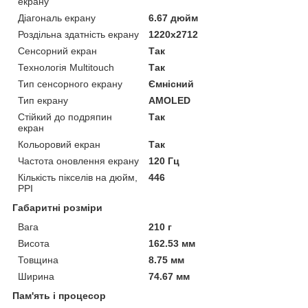
екрану
Діагональ екрану
6.67 дюйм
Роздільна здатність екрану
1220x2712
Сенсорний екран
Так
Технологія Multitouch
Так
Тип сенсорного екрану
Ємнісний
Тип екрану
AMOLED
Стійкий до подряпин
Так
екран
Кольоровий екран
Так
Частота оновлення екрану
120 Гц
Кількість пікселів на дюйм,
446
PPI
Габаритні розміри
Вага
210 г
Висота
162.53 мм
Товщина
8.75 мм
Ширина
74.67 мм
Пам'ять і процесор