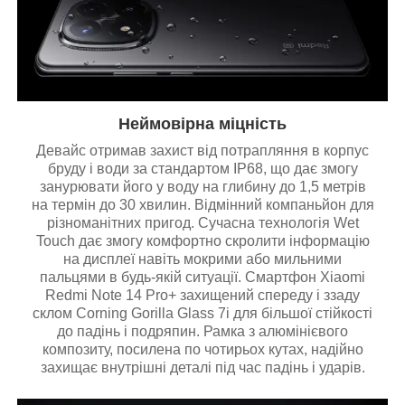
Неймовірна міцність
Девайс отримав захист від потрапляння в корпус
бруду і води за стандартом IP68, що дає змогу
занурювати його у воду на глибину до 1,5 метрів
на термін до 30 хвилин. Відмінний компаньйон для
різноманітних пригод. Сучасна технологія Wet
Touch дає змогу комфортно скролити інформацію
на дисплеї навіть мокрими або мильними
пальцями в будь-якій ситуації. Смартфон Xiaomi
Redmi Note 14 Pro+ захищений спереду і ззаду
склом Corning Gorilla Glass 7i для більшої стійкості
до падінь і подряпин. Рамка з алюмінієвого
композиту, посилена по чотирьох кутах, надійно
захищає внутрішні деталі під час падінь і ударів.