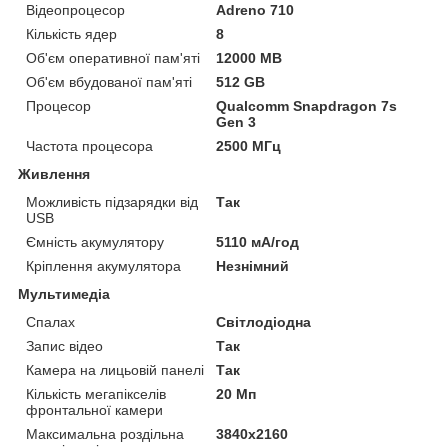
Відеопроцесор
Adreno 710
Кількість ядер
8
Об'єм оперативної пам'яті
12000 MB
Об'єм вбудованої пам'яті
512 GB
Процесор
Qualcomm Snapdragon 7s
Gen 3
Частота процесора
2500 МГц
Живлення
Можливість підзарядки від
Так
USB
Ємність акумулятору
5110 мА/год
Кріплення акумулятора
Незнімний
Мультимедіа
Спалах
Світлодіодна
Запис відео
Так
Камера на лицьовій панелі
Так
Кількість мегапікселів
20 Мп
фронтальної камери
Максимальна роздільна
3840x2160