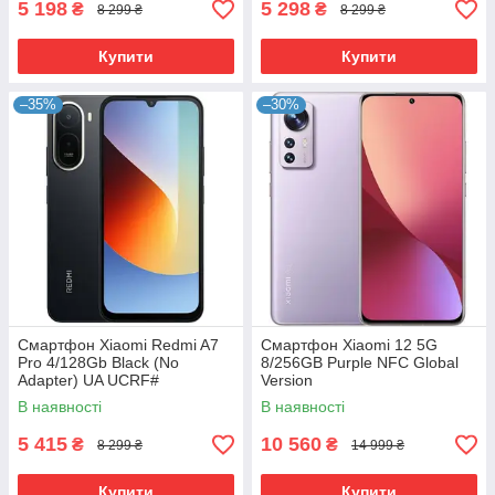
5 198
5 298
₴
₴
8 299 ₴
8 299 ₴
Купити
Купити
–35%
–30%
Смартфон Xiaomi Redmi A7
Смартфон Xiaomi 12 5G
Pro 4/128Gb Black (No
8/256GB Purple NFC Global
Adapter) UA UCRF#
Version
В наявності
В наявності
5 415
10 560
₴
₴
8 299 ₴
14 999 ₴
Купити
Купити