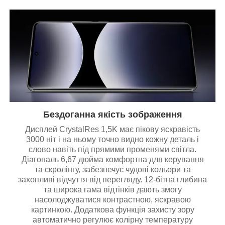
Бездоганна якість зображення
Дисплей CrystalRes 1,5K має пікову яскравість
3000 ніт і на ньому точно видно кожну деталь і
слово навіть під прямими променями світла.
Діагональ 6,67 дюйма комфортна для керування
та скролінгу, забезпечує чудові кольори та
захопливі відчуття від перегляду. 12-бітна глибина
та широка гама відтінків дають змогу
насолоджуватися контрастною, яскравою
картинкою. Додаткова функція захисту зору
автоматично регулює колірну температуру