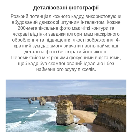
Деталізовані фотографії
Розкрий потенціал кожного кадру, використовуючи
вбудований движок зі штучним інтелектом. Кожне
200-мегапіксельне фото має чіткі контури та
яскраві відтінки завдяки алгоритмам наскрізного
оброблення та підвищення якості зображення. 4-
кратний зум дає змогу вивчати навіть найменші
деталі на фото без втрати його якості.
Перемикайся між різними фокусними відстанями,
щоб кадр був скомпонований ідеально і без
найменшого зсуву пікселів.