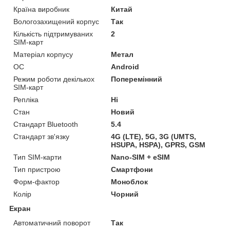
Країна виробник
Китай
Вологозахищений корпус
Так
Кількість підтримуваних
2
SIM-карт
Матеріал корпусу
Метал
ОС
Android
Режим роботи декількох
Поперемінний
SIM-карт
Репліка
Ні
Стан
Новий
Стандарт Bluetooth
5.4
Стандарт зв'язку
4G (LTE), 5G, 3G (UMTS,
HSUPA, HSPA), GPRS, GSM
Тип SIM-карти
Nano-SIM + eSIM
Тип пристрою
Смартфони
Форм-фактор
Моноблок
Колір
Чорний
Екран
Автоматичний поворот
Так