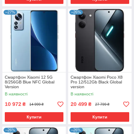
–27%
–26%
Смартфон Xiaomi 12 5G
Смартфон Xiaomi Poco X8
8/256GB Blue NFC Global
Pro 12/512Gb Black Global
Version
version
В наявності
В наявності
10 972
20 499
₴
₴
14 999 ₴
27 799 ₴
Купити
Купити
–26%
–26%