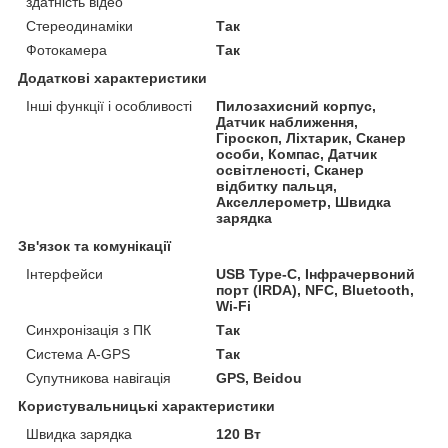
здатність відео
Стереодинаміки
Так
Фотокамера
Так
Додаткові характеристики
Інші функції і особливості
Пилозахисний корпус,
Датчик наближення,
Гіроскоп, Ліхтарик, Сканер
особи, Компас, Датчик
освітленості, Сканер
відбитку пальця,
Акселлерометр, Швидка
зарядка
Зв'язок та комунікації
Інтерфейси
USB Type-C, Інфрачервоний
порт (IRDA), NFC, Bluetooth,
Wi-Fi
Синхронізація з ПК
Так
Система A-GPS
Так
Супутникова навігація
GPS, Beidou
Користувальницькі характеристики
Швидка зарядка
120 Вт