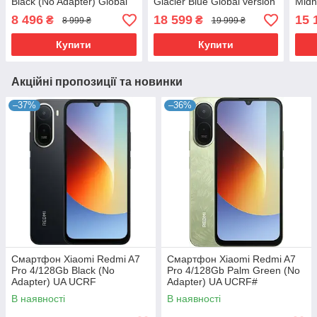
Black (No Adapter) Global
Glacier Blue Global version
Midn
version
vers
8 496
18 599
15 
₴
₴
8 999 ₴
19 999 ₴
Купити
Купити
Акційні пропозиції та новинки
–37%
–36%
Смартфон Xiaomi Redmi A7
Смартфон Xiaomi Redmi A7
Pro 4/128Gb Black (No
Pro 4/128Gb Palm Green (No
Adapter) UA UCRF
Adapter) UA UCRF#
В наявності
В наявності