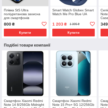
Плівка StS Ultra
Smart Watch Globex Smart
Силі
поліуретанова захисна
Watch Me Pro Blue UA
Note
для смартфонів
Cas
800
1 203
349
₴
₴
1 395 ₴
Купити
Купити
Подібні товари компанії
Смартфон Xiaomi Redmi
Смартфон Xiaomi Redmi
Сма
Note 14 8/256Gb Midnight
Note 15 Pro+ 5G 12/256Gb
Note