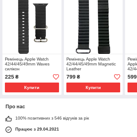
Ремінець Apple Watch
Ремінець Apple Watch
Ремі
42/44/45/49mm Waves
42/44/45/49mm Magnetic
Appl
силікон
Leather
42/4
Magn
225
799
599
₴
₴
Купити
Купити
Про нас
100% позитивних з 546 відгуків за рік
Працює з 29.04.2021