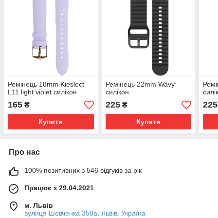
Ремінець 18mm Kieslect
Ремінець 22mm Wavy
Рем
L11 light violet силікон
силікон
силі
165
225
225
₴
₴
Купити
Купити
Про нас
100% позитивних з 546 відгуків за рік
Працює з 29.04.2021
м. Львів
вулиця Шевченка 358а, Львів, Україна