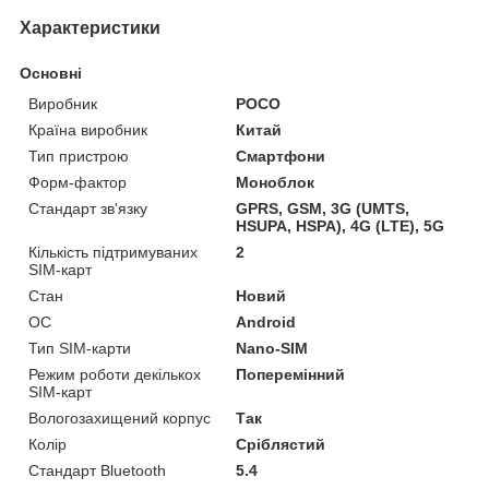
Характеристики
Основні
Виробник
POCO
Країна виробник
Китай
Тип пристрою
Смартфони
Форм-фактор
Моноблок
Стандарт зв'язку
GPRS, GSM, 3G (UMTS,
HSUPA, HSPA), 4G (LTE), 5G
Кількість підтримуваних
2
SIM-карт
Стан
Новий
ОС
Android
Тип SIM-карти
Nano-SIM
Режим роботи декількох
Поперемінний
SIM-карт
Вологозахищений корпус
Так
Колір
Сріблястий
Стандарт Bluetooth
5.4