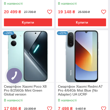
В наявності
В наявності
20 499
19 148
₴
₴
27 799 ₴
25 599 ₴
Купити
Купити
–24%
–21%
Смартфон Xiaomi Poco X8
Смартфон Xiaomi Redmi A7
Pro 8/256Gb Mint Green
Pro 4/64Gb Mist Blue (No
Global version
Adapter) UA UCRF
В наявності
В наявності
17 686
7 498
₴
₴
23 399 ₴
9 497 ₴