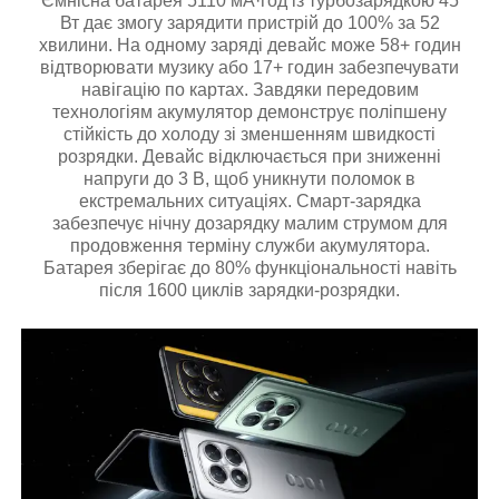
Ємнісна батарея 5110 мА·год із турбозарядкою 45
Вт дає змогу зарядити пристрій до 100% за 52
хвилини. На одному заряді девайс може 58+ годин
відтворювати музику або 17+ годин забезпечувати
навігацію по картах. Завдяки передовим
технологіям акумулятор демонструє поліпшену
стійкість до холоду зі зменшенням швидкості
розрядки. Девайс відключається при зниженні
напруги до 3 В, щоб уникнути поломок в
екстремальних ситуаціях. Смарт-зарядка
забезпечує нічну дозарядку малим струмом для
продовження терміну служби акумулятора.
Батарея зберігає до 80% функціональності навіть
після 1600 циклів зарядки-розрядки.