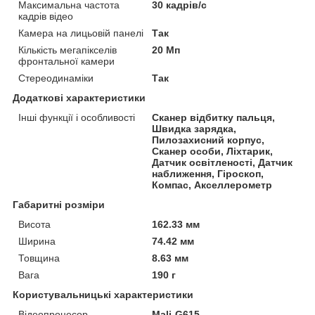
Максимальна частота
30 кадрів/с
кадрів відео
Камера на лицьовій панелі
Так
Кількість мегапікселів
20 Мп
фронтальної камери
Стереодинаміки
Так
Додаткові характеристики
Інші функції і особливості
Сканер відбитку пальця,
Швидка зарядка,
Пилозахисний корпус,
Сканер особи, Ліхтарик,
Датчик освітленості, Датчик
наближення, Гіроскоп,
Компас, Акселлерометр
Габаритні розміри
Висота
162.33 мм
Ширина
74.42 мм
Товщина
8.63 мм
Вага
190 г
Користувальницькі характеристики
Відеопроцесор
Mali-G615