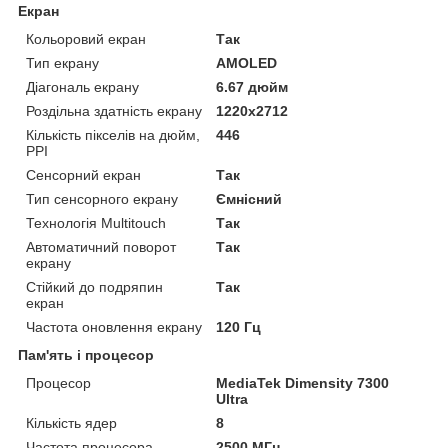
Екран
Кольоровий екран
Так
Тип екрану
AMOLED
Діагональ екрану
6.67 дюйм
Роздільна здатність екрану
1220x2712
Кількість пікселів на дюйм,
446
PPI
Сенсорний екран
Так
Тип сенсорного екрану
Ємнісний
Технологія Multitouch
Так
Автоматичний поворот
Так
екрану
Стійкий до подряпин
Так
екран
Частота оновлення екрану
120 Гц
Пам'ять і процесор
Процесор
MediaTek Dimensity 7300
Ultra
Кількість ядер
8
Частота процесора
2500 МГц