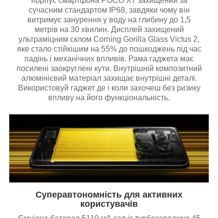
Корпус смартфона POCO X7 захищений за
сучасним стандартом IP68, завдяки чому він
витримує занурення у воду на глибину до 1,5
метрів на 30 хвилин. Дисплей захищений
ультраміцним склом Corning Gorilla Glass Victus 2,
яке стало стійкішим на 55% до пошкоджень під час
падінь і механічних впливів. Рама гаджета має
посилені заокруглені кути. Внутрішній композитний
алюмінієвий матеріал захищає внутрішні деталі.
Використовуй гаджет де і коли захочеш без ризику
впливу на його функціональність.
Суперавтономність для активних
користувачів