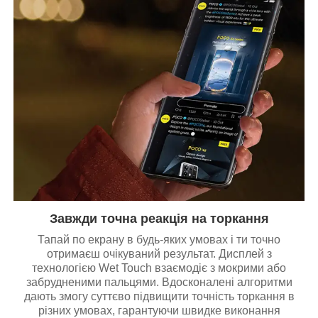
Завжди точна реакція на торкання
Тапай по екрану в будь-яких умовах і ти точно
отримаєш очікуваний результат. Дисплей з
технологією Wet Touch взаємодіє з мокрими або
забрудненими пальцями. Вдосконалені алгоритми
дають змогу суттєво підвищити точність торкання в
різних умовах, гарантуючи швидке виконання