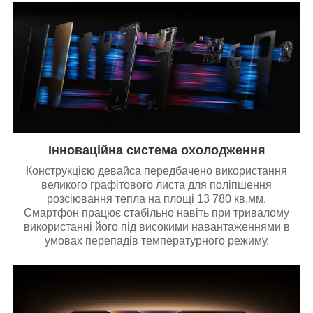
Інноваційна система охолодження
Конструкцією девайса передбачено використання
великого графітового листа для поліпшення
розсіювання тепла на площі 13 780 кв.мм.
Смартфон працює стабільно навіть при тривалому
використанні його під високими навантаженнями в
умовах перепадів температурного режиму.