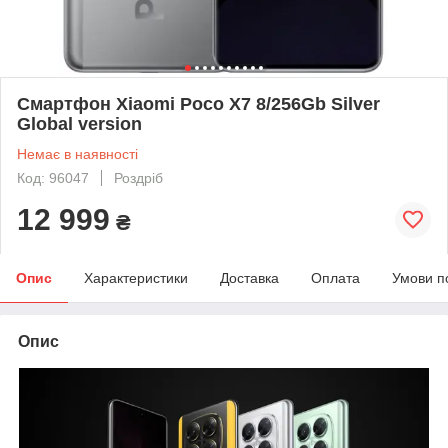
Смартфон Xiaomi Poco X7 8/256Gb Silver
Global version
Немає в наявності
Код: 96047
Роздріб
12 999
₴
Опис
Характеристики
Доставка
Оплата
Умови п
Опис