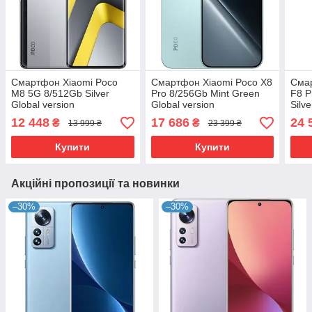
Смартфон Xiaomi Poco
Смартфон Xiaomi Poco X8
Сма
M8 5G 8/512Gb Silver
Pro 8/256Gb Mint Green
F8 P
Global version
Global version
Silv
12 448
17 686
24 
₴
₴
13 999 ₴
23 399 ₴
Купити
Купити
Акційні пропозиції та новинки
–30%
–30%