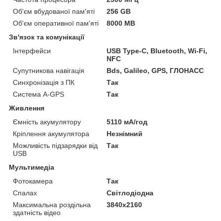
Об'єм вбудованої пам'яті
256 GB
Об'єм оперативної пам'яті
8000 MB
Зв'язок та комунікації
Інтерфейси
USB Type-C, Bluetooth, Wi-Fi,
NFC
Супутникова навігація
Bds, Galileo, GPS, ГЛОНАСС
Синхронізація з ПК
Так
Система A-GPS
Так
Живлення
Ємність акумулятору
5110 мА/год
Кріплення акумулятора
Незнімний
Можливість підзарядки від
Так
USB
Мультимедіа
Фотокамера
Так
Спалах
Світлодіодна
Максимальна роздільна
3840x2160
здатність відео