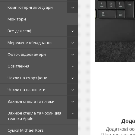
Комп'ютерні аксесуари
Монітори
Все для селфі
Мережеве обладнання
Фото-, відеокамери
Освітлення
Чохли на смартфони
Чохли на планшети
Захисні стекла та плівки
Захисні стекла та чохли для
техніки Apple
Дода
Додаткові ос
Сумки Michael Kors
Play, що дозво