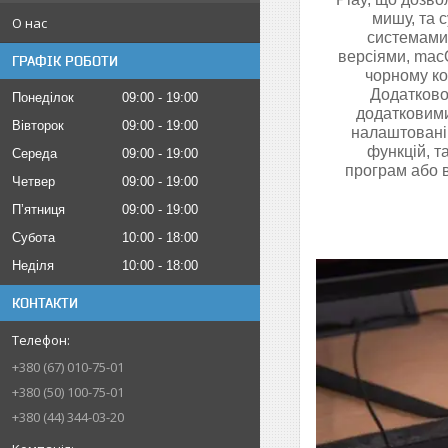
мишу, та 
О нас
системами
версіями, mac
ГРАФІК РОБОТИ
чорному ко
Додатково
Понеділок
09:00
19:00
додатковими
Вівторок
09:00
19:00
налаштовані
функцій, т
Середа
09:00
19:00
програм або в
Четвер
09:00
19:00
Пʼятниця
09:00
19:00
Субота
10:00
18:00
Неділя
10:00
18:00
КОНТАКТИ
+380 (67) 010-75-01
+380 (50) 100-75-01
+380 (44) 344-03-20