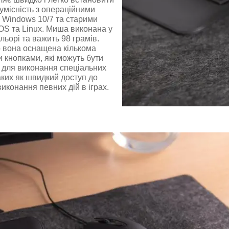
сумісність з операційними
 Windows 10/7 та старими
OS та Linux. Миша виконана у
льорі та важить 98 грамів.
 вона оснащена кількома
 кнопками, які можуть бути
 для виконання спеціальних
аких як швидкий доступ до
иконання певних дій в іграх.