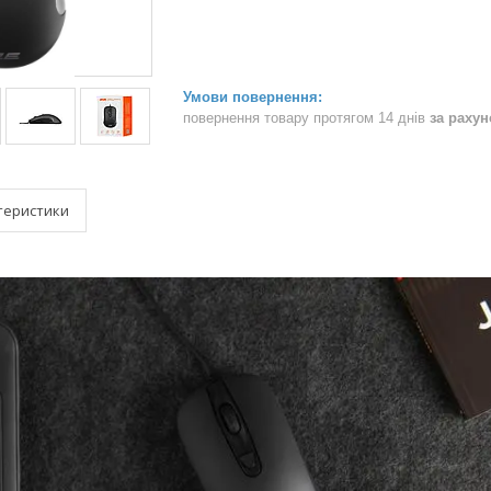
повернення товару протягом 14 днів
за раху
теристики