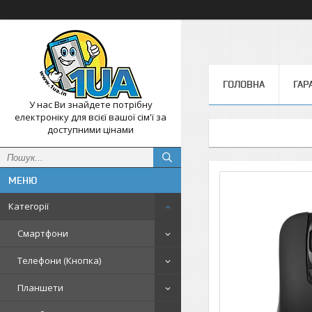
ГОЛОВНА
ГАР
У нас Ви знайдете потрібну
електроніку для всієї вашої сім'ї за
доступними цінами
Категорії
Смартфони
Телефони (Кнопка)
Планшети