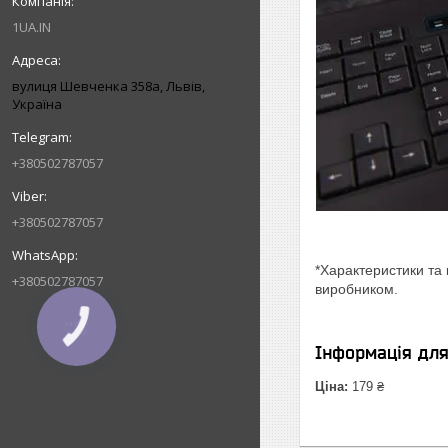
1UA.IN
вулиця Шевченка 358а, Львів,
Україна
+380502787057
+380502787057
*Характеристики та 
+380502787057
виробником.
Інформація дл
Ціна:
179 ₴