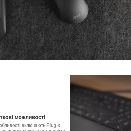
ткові можливості
обливості включають Plug &
ляє швидко і легко встановити