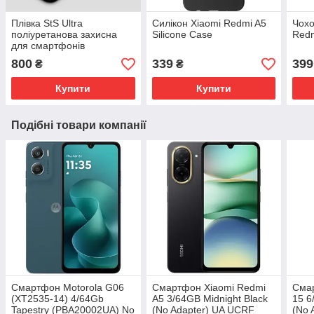
Плівка StS Ultra
Силікон Xiaomi Redmi A5
Чохо
поліуретанова захисна
Silicone Case
Redm
для смартфонів
800
339
399
₴
₴
Купити
Купити
Подібні товари компанії
Смартфон Motorola G06
Смартфон Xiaomi Redmi
Сма
(XT2535-14) 4/64Gb
A5 3/64GB Midnight Black
15 6
Tapestry (PBA20002UA) No
(No Adapter) UA UCRF
(No 