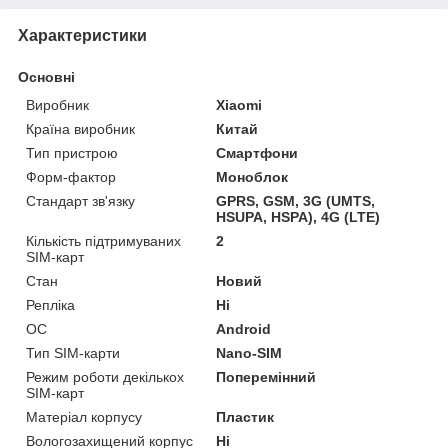
Характеристики
Основні
Виробник
Xiaomi
Країна виробник
Китай
Тип пристрою
Смартфони
Форм-фактор
Моноблок
Стандарт зв'язку
GPRS, GSM, 3G (UMTS,
HSUPA, HSPA), 4G (LTE)
Кількість підтримуваних
2
SIM-карт
Стан
Новий
Репліка
Ні
ОС
Android
Тип SIM-карти
Nano-SIM
Режим роботи декількох
Поперемінний
SIM-карт
Матеріал корпусу
Пластик
Вологозахищений корпус
Ні