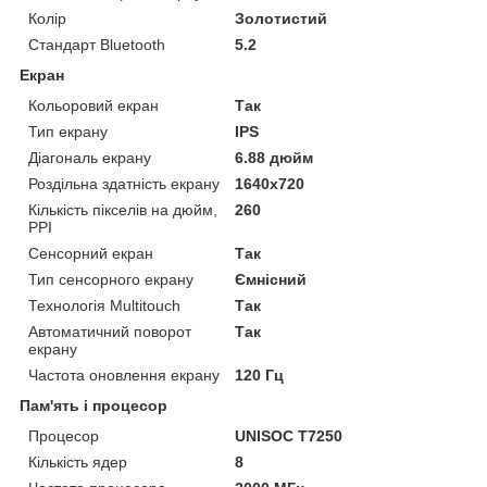
Колір
Золотистий
Стандарт Bluetooth
5.2
Екран
Кольоровий екран
Так
Тип екрану
IPS
Діагональ екрану
6.88 дюйм
Роздільна здатність екрану
1640x720
Кількість пікселів на дюйм,
260
PPI
Сенсорний екран
Так
Тип сенсорного екрану
Ємнісний
Технологія Multitouch
Так
Автоматичний поворот
Так
екрану
Частота оновлення екрану
120 Гц
Пам'ять і процесор
Процесор
UNISOC T7250
Кількість ядер
8