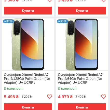
₴
₴
8 299 ₴
8 299 ₴
Купити
Купити
–34%
–34%
Смартфон Xiaomi Redmi A7
Смартфон Xiaomi Redmi A7
Pro 4/128Gb Palm Green (No
Pro 4/64Gb Palm Green (No
Adapter) UA UCRF#
Adapter) UA UCRF
В наявності
В наявності
5 498
4 979
₴
₴
8 299 ₴
7 499 ₴
Купити
Купити