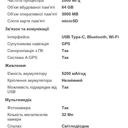
Частота процесора
2000 МГц
Об'єм вбудованої пам'яті
64 GB
Об'єм оперативної пам'яті
3000 MB
Слоти карти пам'яті
microSD
Зв'язок та комунікації
Інтерфейси
USB Type-C, Bluetooth, Wi-Fi
Супутникова навігація
GPS
Синхронізація з ПК
Так
Система A-GPS
Так
Живлення
Ємність акумулятору
5200 мА/год
Кріплення акумулятора
Незнімний
Можливість підзарядки від
Так
USB
Мультимедіа
Фотокамера
Так
Кількість мегапікселів
32 Мп
камери
Спалах
Світлодіодна