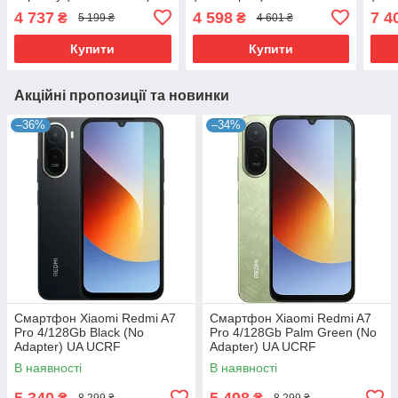
Adapter UA UCRF
4 737
4 598
7 4
₴
₴
5 199 ₴
4 601 ₴
Купити
Купити
Акційні пропозиції та новинки
–36%
–34%
Смартфон Xiaomi Redmi A7
Смартфон Xiaomi Redmi A7
Pro 4/128Gb Black (No
Pro 4/128Gb Palm Green (No
Adapter) UA UCRF
Adapter) UA UCRF
В наявності
В наявності
5 340
5 498