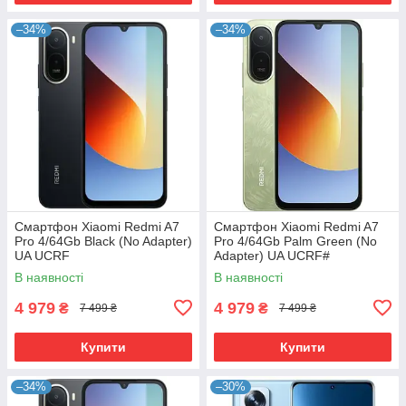
–34%
–34%
Смартфон Xiaomi Redmi A7
Смартфон Xiaomi Redmi A7
Pro 4/64Gb Black (No Adapter)
Pro 4/64Gb Palm Green (No
UA UCRF
Adapter) UA UCRF#
В наявності
В наявності
4 979
4 979
₴
₴
7 499 ₴
7 499 ₴
Купити
Купити
–34%
–30%