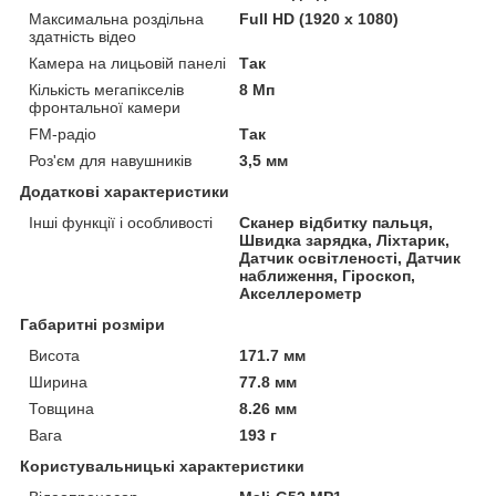
Максимальна роздільна
Full HD (1920 x 1080)
здатність відео
Камера на лицьовій панелі
Так
Кількість мегапікселів
8 Мп
фронтальної камери
FM-радіо
Так
Роз'єм для навушників
3,5 мм
Додаткові характеристики
Інші функції і особливості
Сканер відбитку пальця,
Швидка зарядка, Ліхтарик,
Датчик освітленості, Датчик
наближення, Гіроскоп,
Акселлерометр
Габаритні розміри
Висота
171.7 мм
Ширина
77.8 мм
Товщина
8.26 мм
Вага
193 г
Користувальницькі характеристики