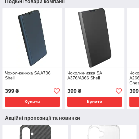
Подібні товари компанії
Чохол-книжка SA A736
Чохол-книжка SA
Чохо
Shell
A376/A366 Shell
A266
Ches
399
399
399
₴
₴
Купити
Купити
Акційні пропозиції та новинки