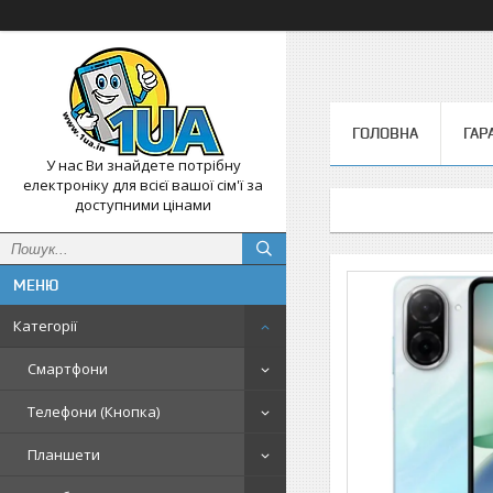
ГОЛОВНА
ГАР
У нас Ви знайдете потрібну
електроніку для всієї вашої сім'ї за
доступними цінами
Категорії
Смартфони
Телефони (Кнопка)
Планшети