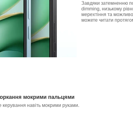
Завдяки затемненню по
dimming, низькому рівн
мерехтіння та можливос
можете читати протягом
торкання мокрими пальцями
е керування навіть мокрими руками.