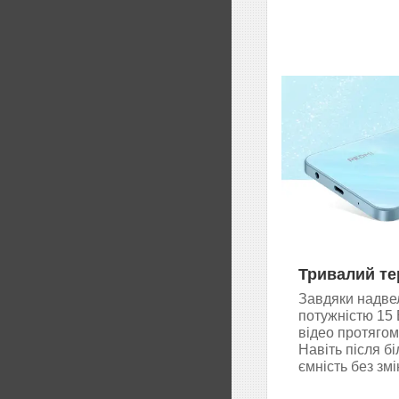
Тривалий те
Завдяки надвел
потужністю 15 
відео протягом
Навіть після б
ємність без змі