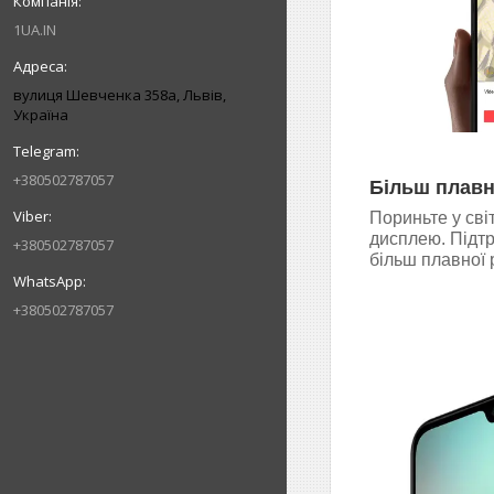
1UA.IN
вулиця Шевченка 358а, Львів,
Україна
+380502787057
Більш плавн
Пориньте у сві
дисплею. Підтр
+380502787057
більш плавної 
+380502787057