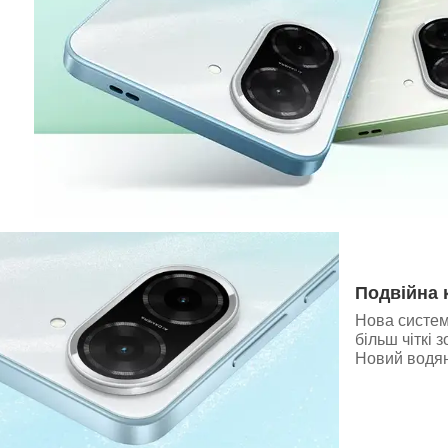
Подвійна 
Нова система
більш чіткі
Новий водян