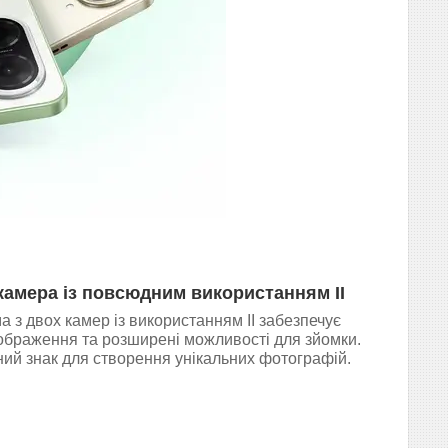
камера із повсюдним використанням ІІ
 з двох камер із використанням ІІ забезпечує
 зображення та розширені можливості для зйомки.
ий знак для створення унікальних фотографій.