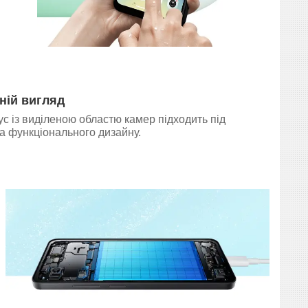
ній вигляд
с із виділеною областю камер підходить під
а функціонального дизайну.