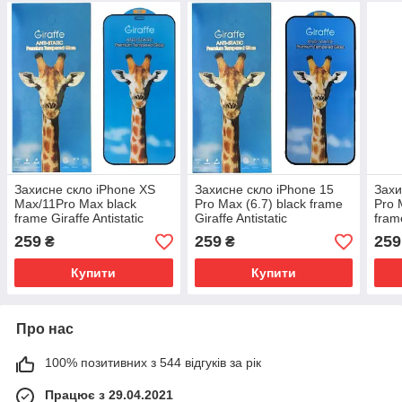
Захисне скло iPhone XS
Захисне скло iPhone 15
Захи
Max/11Pro Max black
Pro Max (6.7) black frame
Pro 
frame Giraffe Antistatic
Giraffe Antistatic
fram
259
259
259
₴
₴
Купити
Купити
Про нас
100% позитивних з 544 відгуків за рік
Працює з 29.04.2021