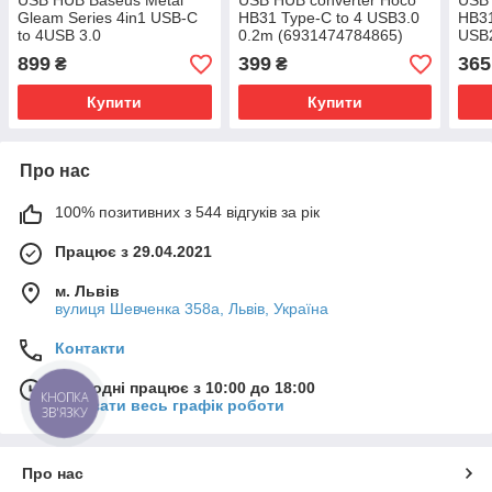
USB HUB Baseus Metal
USB HUB converter Hoco
USB 
Gleam Series 4in1 USB-C
HB31 Type-C to 4 USB3.0
HB31
to 4USB 3.0
0.2m (6931474784865)
USB2
(WKWG070013) gray
(693
899
399
365
₴
₴
Купити
Купити
Про нас
100% позитивних з 544 відгуків за рік
Працює з 29.04.2021
м. Львів
вулиця Шевченка 358а, Львів, Україна
Контакти
Сьогодні працює з 10:00 до 18:00
КНОПКА
Показати весь графік роботи
ЗВ'ЯЗКУ
Про нас