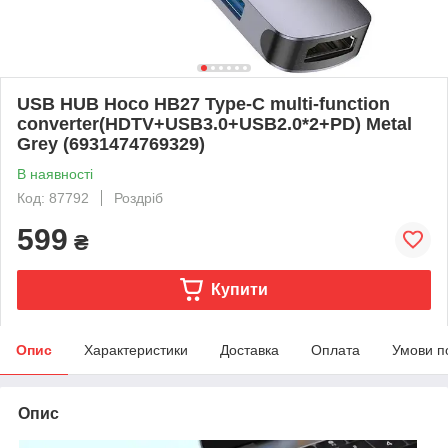
USB HUB Hoco HB27 Type-C multi-function
converter(HDTV+USB3.0+USB2.0*2+PD) Metal
Grey (6931474769329)
В наявності
Код: 87792
Роздріб
599
₴
Купити
Опис
Характеристики
Доставка
Оплата
Умови п
Опис