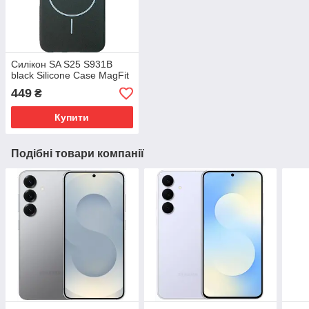
Силікон SA S25 S931B
black Silicone Case MagFit
449
₴
Купити
Подібні товари компанії