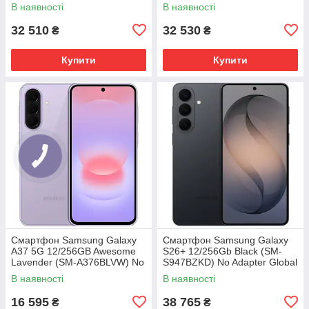
Global version
version
В наявності
В наявності
32 510
32 530
₴
₴
Купити
Купити
Смартфон Samsung Galaxy
Смартфон Samsung Galaxy
A37 5G 12/256GB Awesome
S26+ 12/256Gb Black (SM-
Lavender (SM-A376BLVW) No
S947BZKD) No Adapter Global
Adapter MY
version
В наявності
В наявності
16 595
38 765
₴
₴