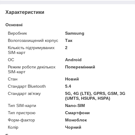
Характеристики
Основні
Виробник
Samsung
Вологозахищений корпус
Так
Кількість підтримуваних
2
SIM-карт
ОС
Android
Режим роботи декількох
Поперемінний
SIM-карт
Стан
Новий
Стандарт Bluetooth
5.4
Стандарт зв'язку
5G, 4G (LTE), GPRS, GSM, 3G
(UMTS, HSUPA, HSPA)
Тип SIM-карти
Nano-SIM
Тип пристрою
Смартфони
Форм-фактор
Моноблок
Колір
Чорний