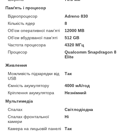
Пам'ять і процесор
Відеопроцесор
Adreno 830
Кількість ядер
8
Об'єм оперативної пам'яті
12000 MB
Об'єм вбудованої пам'яті
512 GB
Частота процесора
4320 МГц
Процесор
Qualcomm Snapdragon 8
Elite
Живлення
Можливість підзарядки від
Так
USB
Ємність акумулятору
4000 мА/год
Кріплення акумулятора
Незнімний
Мультимедіа
Спалах
Світлодіодна
Спалах фронтальної
Ні
камери
Камера на лицьовій панелі
Так