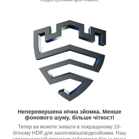
Неперевершена нічна зйомка. Менше
фонового шуму, більше чіткості
Тепер ви можете знімати в покращеному 10-
бітному HDR для захопливішоївідеозйомки. Наш