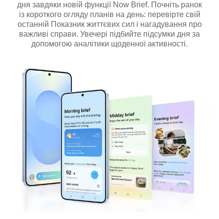
дня завдяки новій функції Now Brief. Почніть ранок
із короткого огляду планів на день: перевірте свій
останній Показник життєвих сил і нагадування про
важливі справи. Увечері підбийте підсумки дня за
допомогою аналітики щоденної активності.