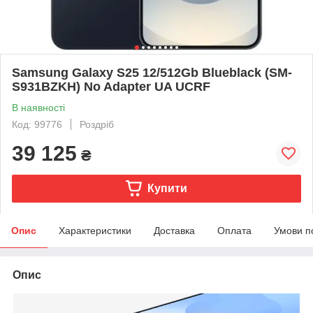
Samsung Galaxy S25 12/512Gb Blueblack (SM-
S931BZKH) No Adapter UA UCRF
В наявності
Код: 99776
Роздріб
39 125
₴
Купити
Опис
Характеристики
Доставка
Оплата
Умови п
Опис