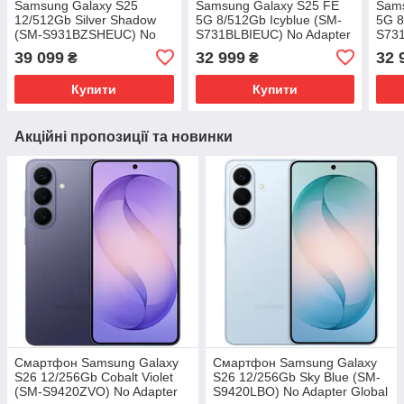
Samsung Galaxy S25
Samsung Galaxy S25 FE
Sams
12/512Gb Silver Shadow
5G 8/512Gb Icyblue (SM-
5G 8
(SM-S931BZSHEUC) No
S731BLBIEUC) No Adapter
S731
Adapter UA UCRF
UA UCRF
UA 
39 099
32 999
32 
₴
₴
Купити
Купити
Акційні пропозиції та новинки
Смартфон Samsung Galaxy
Смартфон Samsung Galaxy
S26 12/256Gb Cobalt Violet
S26 12/256Gb Sky Blue (SM-
(SM-S9420ZVO) No Adapter
S9420LBO) No Adapter Global