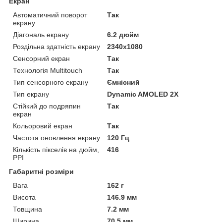
Екран
Автоматичний поворот
Так
екрану
Діагональ екрану
6.2 дюйм
Роздільна здатність екрану
2340x1080
Сенсорний екран
Так
Технологія Multitouch
Так
Тип сенсорного екрану
Ємнісний
Тип екрану
Dynamic AMOLED 2X
Стійкий до подряпин
Так
екран
Кольоровий екран
Так
Частота оновлення екрану
120 Гц
Кількість пікселів на дюйм,
416
PPI
Габаритні розміри
Вага
162 г
Висота
146.9 мм
Товщина
7.2 мм
Ширина
70.5 мм