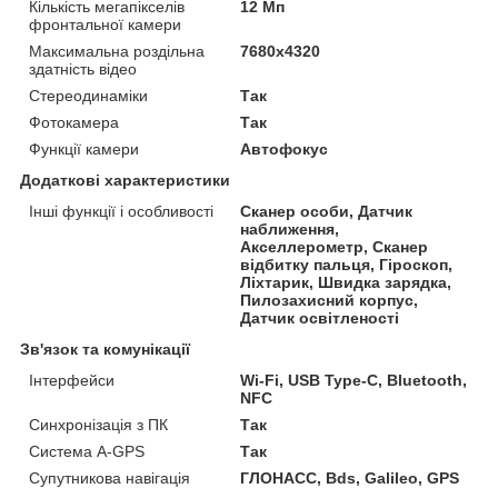
Кількість мегапікселів
12 Мп
фронтальної камери
Максимальна роздільна
7680x4320
здатність відео
Стереодинаміки
Так
Фотокамера
Так
Функції камери
Автофокус
Додаткові характеристики
Інші функції і особливості
Сканер особи, Датчик
наближення,
Акселлерометр, Сканер
відбитку пальця, Гіроскоп,
Ліхтарик, Швидка зарядка,
Пилозахисний корпус,
Датчик освітленості
Зв'язок та комунікації
Інтерфейси
Wi-Fi, USB Type-C, Bluetooth,
NFC
Синхронізація з ПК
Так
Система A-GPS
Так
Супутникова навігація
ГЛОНАСС, Bds, Galileo, GPS