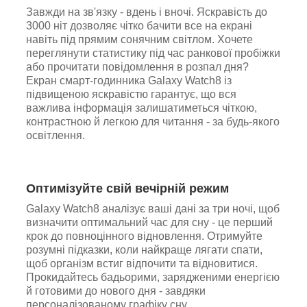
Завжди на зв'язку - вдень і вночі. Яскравість до
3000 ніт дозволяє чітко бачити все на екрані
навіть під прямим сонячним світлом. Хочете
переглянути статистику під час ранкової пробіжки
або прочитати повідомлення в розпал дня?
Екран смарт-годинника Galaxy Watch8 із
підвищеною яскравістю гарантує, що вся
важлива інформація залишатиметься чіткою,
контрастною й легкою для читання - за будь-якого
освітлення.
Оптимізуйте свій вечірній режим
Galaxy Watch8 аналізує ваші дані за три ночі, щоб
визначити оптимальний час для сну - це перший
крок до повноцінного відновлення. Отримуйте
розумні підказки, коли найкраще лягати спати,
щоб організм встиг відпочити та відновитися.
Прокидайтесь бадьорими, зарядженими енергією
й готовими до нового дня - завдяки
персоналізованому графіку сну.