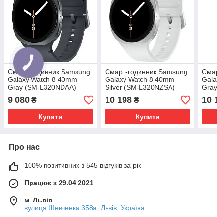
Смарт-годинник Samsung
Смарт-годинник Samsung
Сма
Galaxy Watch 8 40mm
Galaxy Watch 8 40mm
Gala
Gray (SM-L320NDAA)
Silver (SM-L320NZSA)
Gra
Global version
Global version
Glob
9 080
10 198
10 
₴
₴
Купити
Купити
Про нас
100% позитивних з 545 відгуків за рік
Працює з 29.04.2021
м. Львів
вулиця Шевченка 358а, Львів, Україна