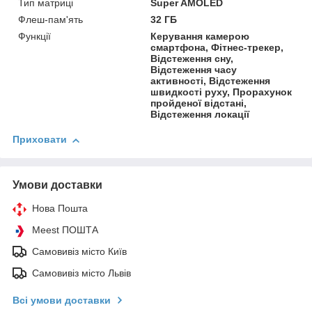
Тип матриці
Super AMOLED
Флеш-пам'ять
32 ГБ
Функції
Керування камерою
смартфона, Фітнес-трекер,
Відстеження сну,
Відстеження часу
активності, Відстеження
швидкості руху, Прорахунок
пройденої відстані,
Відстеження локації
Приховати
Умови доставки
Нова Пошта
Meest ПОШТА
Самовивіз місто Київ
Самовивіз місто Львів
Всі умови доставки