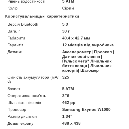
Рівень водостійкості
5 АТМ
Колір
Сірий
Користувальницькі характеристики
Версія Bluetooth
5.3
Вага, г
30 г
Габарити
40.4 x 42.7 мм
Гарантія
12 місяців від виробника
Датчики
Акселерометр| Гіроскоп |
Датчик освітлення |
Пульсометр" Лічильник
биття серця | Лічильник
калорій| Шагомер
Ємність аккумулятора (мА/
325
ч)
Захист
5 ATM
Оперативна пам'ять
2Гб
Щільність пікселів
462 ppi
Процесор
Samsung Exynos W1000
Розмір дисплея
1.34”
Дозвіл екрану
438 х 438