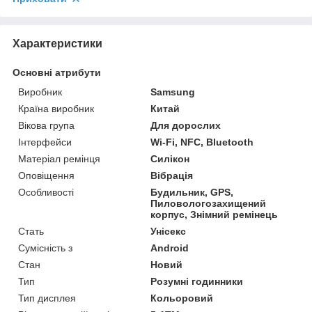
Характеристики
Основні атрибути
Виробник
Samsung
Країна виробник
Китай
Вікова група
Для дорослих
Інтерфейси
Wi-Fi, NFC, Bluetooth
Матеріал ремінця
Силікон
Оповіщення
Вібрація
Особливості
Будильник, GPS,
Пиловологозахищений
корпус, Знімний ремінець
Стать
Унісекс
Сумісність з
Android
Стан
Новий
Тип
Розумні годинники
Тип дисплея
Кольоровий