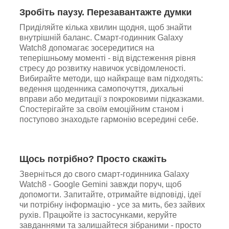
Зробіть паузу. Перезавантажте думки
Приділяйте кілька хвилин щодня, щоб знайти
внутрішній баланс. Смарт-годинник Galaxy
Watch8 допомагає зосередитися на
теперішньому моменті - від відстеження рівня
стресу до розвитку навичок усвідомленості.
Вибирайте методи, що найкраще вам підходять:
ведення щоденника самопочуття, дихальні
вправи або медитації з покроковими підказками.
Спостерігайте за своїм емоційним станом і
поступово знаходьте гармонію всередині себе.
Щось потрібно? Просто скажіть
Зверніться до свого смарт-годинника Galaxy
Watch8 - Google Gemini завжди поруч, щоб
допомогти. Запитайте, отримайте відповіді, ідеї
чи потрібну інформацію - усе за мить, без зайвих
рухів. Працюйте із застосунками, керуйте
завданнями та залишайтеся зібраними - просто