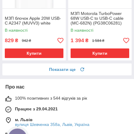
МЗП Motorola TurboPower
МЗП блочок Apple 20W USB-
68W USB-C to USB-C cable
C A2347 (MUVV3) white
(MC-682N) (PG38C06281)
black UA
В наявності
В наявності
829
1 394
₴
₴
942 ₴
1 584 ₴
Купити
Купити
Показати ще
Про нас
100% позитивних з 544 відгуків за рік
Працює з 29.04.2021
м. Львів
вулиця Шевченка 358а, Львів, Україна