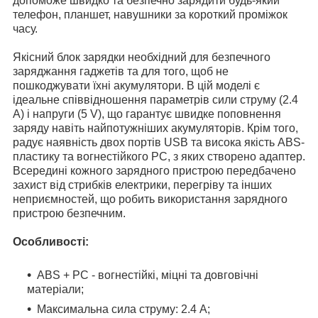
допоможе швидко та безпечно зарядити будь-який
телефон, планшет, навушники за короткий проміжок
часу.
Якісний блок зарядки необхідний для безпечного
заряджання гаджетів та для того, щоб не
пошкоджувати їхні акумулятори. В цій моделі є
ідеальне співвідношення параметрів сили струму (2.4
А) і напруги (5 V), що гарантує швидке поповнення
заряду навіть найпотужніших акумуляторів. Крім того,
радує наявність двох портів USB та висока якість ABS-
пластику та вогнестійкого PC, з яких створено адаптер.
Всередині кожного зарядного пристрою передбачено
захист від стрибків електрики, перегріву та інших
неприємностей, що робить використання зарядного
пристрою безпечним.
Особливості:
ABS + PC - вогнестійкі, міцні та довговічні
матеріали;
Максимальна сила струму: 2.4 А;