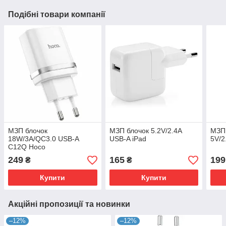
Подібні товари компанії
МЗП блочок
МЗП блочок 5.2V/2.4A
МЗП 
18W/3A/QC3.0 USB-A
USB-A iPad
5V/2
C12Q Hoco
249
165
199
₴
₴
Купити
Купити
Акційні пропозиції та новинки
–12%
–12%