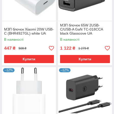
МЗП блочок 65W 2USB-
МЗП блочок Xiaomi 20W USB-
C/USB-A GaN TC-018CCA
C (BHR4927GL) white UA
black Glasscove UA
В наявності
В наявності
447
1 122
₴
₴
508 ₴
1 275 ₴
Купити
Купити
–12%
–12%