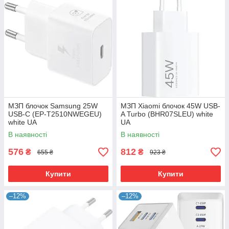
МЗП блочок Samsung 25W
МЗП Xiaomi блочок 45W USB-
USB-C (EP-T2510NWEGEU)
A Turbo (BHR07SLEU) white
white UA
UA
В наявності
В наявності
576
812
₴
₴
655 ₴
923 ₴
Купити
Купити
–12%
–12%