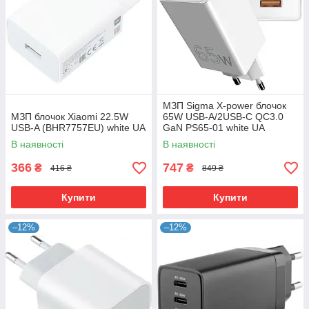
МЗП Sigma X-power блочок
МЗП блочок Xiaomi 22.5W
65W USB-A/2USB-C QC3.0
USB-A (BHR7757EU) white UA
GaN PS65-01 white UA
В наявності
В наявності
366
747
₴
₴
416 ₴
849 ₴
Купити
Купити
–12%
–12%