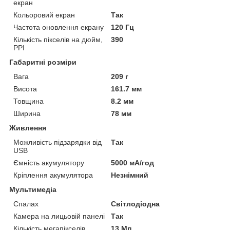
екран
Кольоровий екран
Так
Частота оновлення екрану
120 Гц
Кількість пікселів на дюйм,
390
PPI
Габаритні розміри
Вага
209 г
Висота
161.7 мм
Товщина
8.2 мм
Ширина
78 мм
Живлення
Можливість підзарядки від
Так
USB
Ємність акумулятору
5000 мА/год
Кріплення акумулятора
Незнімний
Мультимедіа
Спалах
Світлодіодна
Камера на лицьовій панелі
Так
Кількість мегапікселів
13 Мп