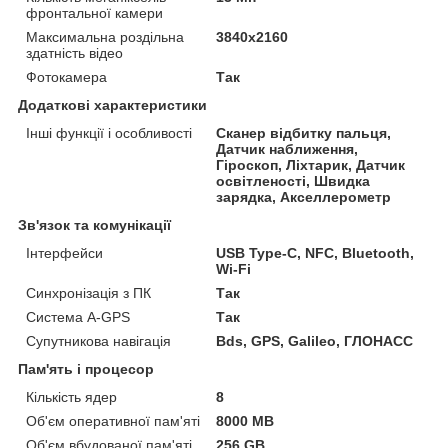
фронтальної камери
Максимальна роздільна
3840x2160
здатність відео
Фотокамера
Так
Додаткові характеристики
Інші функції і особливості
Сканер відбитку пальця,
Датчик наближення,
Гіроскоп, Ліхтарик, Датчик
освітленості, Швидка
зарядка, Акселлерометр
Зв'язок та комунікації
Інтерфейси
USB Type-C, NFC, Bluetooth,
Wi-Fi
Синхронізація з ПК
Так
Система A-GPS
Так
Супутникова навігація
Bds, GPS, Galileo, ГЛОНАСС
Пам'ять і процесор
Кількість ядер
8
Об'єм оперативної пам'яті
8000 MB
Об'єм вбудованої пам'яті
256 GB