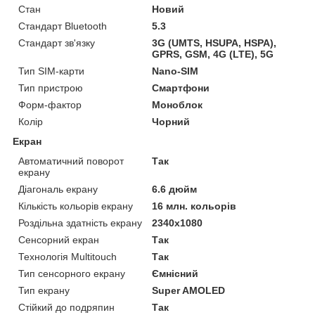
Стан
Новий
Стандарт Bluetooth
5.3
Стандарт зв'язку
3G (UMTS, HSUPA, HSPA),
GPRS, GSM, 4G (LTE), 5G
Тип SIM-карти
Nano-SIM
Тип пристрою
Смартфони
Форм-фактор
Моноблок
Колір
Чорний
Екран
Автоматичний поворот
Так
екрану
Діагональ екрану
6.6 дюйм
Кількість кольорів екрану
16 млн. кольорів
Роздільна здатність екрану
2340х1080
Сенсорний екран
Так
Технологія Multitouch
Так
Тип сенсорного екрану
Ємнісний
Тип екрану
Super AMOLED
Стійкий до подряпин
Так