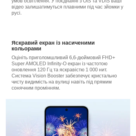
умов освітлення. У поєднанні з OIS та VDIS ваші
відео залишатимуться плавними під час зйомки у
русі.
Яскравий екран із насиченими
кольорами
Оцініть приголомшливий 6,6-дюймовий FHD+
Super AMOLED Infinity-O екран із частотою
оновлення 120 Гц та яскравістю 1 000 нит.
Система Vision Booster забезпечує кристально
чисту видимість на вулиці навіть під прямим
сонячним промінням.