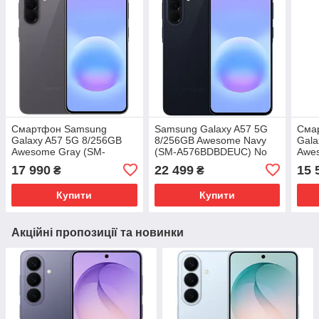
Смартфон Samsung
Samsung Galaxy A57 5G
Сма
Galaxy A57 5G 8/256GB
8/256GB Awesome Navy
Gala
Awesome Gray (SM-
(SM-A576BDBDEUC) No
Awes
A576BZADEUC) No
Adapter UA UCRF
A37
17 990
22 499
15 
₴
₴
Adapter Global version
Glob
Купити
Купити
Акційні пропозиції та новинки