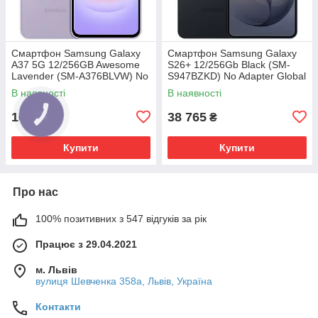
Смартфон Samsung Galaxy
Смартфон Samsung Galaxy
A37 5G 12/256GB Awesome
S26+ 12/256Gb Black (SM-
Lavender (SM-A376BLVW) No
S947BZKD) No Adapter Global
Adapter MY
version
В наявності
В наявності
16 595
38 765
₴
₴
Купити
Купити
Про нас
100% позитивних з 547 відгуків за рік
Працює з 29.04.2021
м. Львів
вулиця Шевченка 358а, Львів, Україна
Контакти