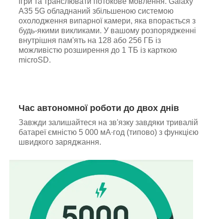
ігри та транслювати потокове мовлення. Galaxy
A35 5G обладнаний збільшеною системою
охолодження випарної камери, яка впорається з
будь-якими викликами. У вашому розпорядженні
внутрішня пам'ять на 128 або 256 ГБ із
можливістю розширення до 1 ТБ із карткою
microSD.
Час автономної роботи до двох днів
Завжди залишайтеся на зв'язку завдяки тривалій
батареї ємністю 5 000 мА∙год (типово) з функцією
швидкого заряджання.