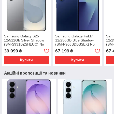
Samsung Galaxy S25
Samsung Galaxy Fold7
Sams
12/512Gb Silver Shadow
12/256GB Blue Shadow
12/2
(SM-S931BZSHEUC) No
(SM-F966BDBBSEK) No
(SM
Adapter UA UCRF
Adapter UA UCRF
Adap
39 099
67 199
67 
₴
₴
Купити
Купити
Акційні пропозиції та новинки