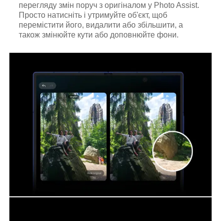
перегляду змін поруч з оригіналом у Photo Assist.
Просто натисніть і утримуйте об'єкт, щоб
перемістити його, видалити або збільшити, а
також змінюйте кути або доповнюйте фони.