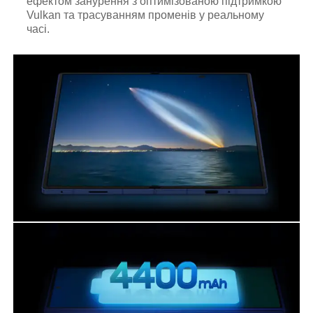
ефектом занурення з оптимізованою підтримкою
Vulkan та трасуванням променів у реальному
часі.