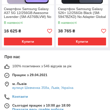
Смартфон Samsung Galaxy
Смартфон Samsung Galaxy
A37 5G 12/256GB Awesome
S26+ 12/256Gb Black (SM-
Lavender (SM-A376BLVW) No
S947BZKD) No Adapter Global
Adapter MY
version
В наявності
В наявності
16 625
38 765
₴
₴
Купити
Купити
Про нас
100% позитивних з 546 відгуків за рік
Працює з 29.04.2021
м. Львів
вулиця Шевченка 358а, Львів, Україна
Контакти
Сьогодні працює з 10:00 до 18:00
Показати весь графік роботи