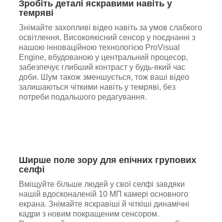
Зробіть деталі яскравими навіть у
темряві
Знімайте захопливі відео навіть за умов слабкого
освітлення. Високоякісний сенсор у поєднанні з
нашою інноваційною технологією ProVisual
Engine, вбудованою у центральний процесор,
забезпечує глибший контраст у будь-який час
доби. Шум також зменшується, тож ваші відео
залишаються чіткими навіть у темряві, без
потреби подальшого редагування.
Ширше поле зору для епічних групових
селфі
Вміщуйте більше людей у свої селфі завдяки
нашій вдосконаленій 10 МП камері основного
екрана. Знімайте яскравіші й чіткіші динамічні
кадри з новим покращеним сенсором.