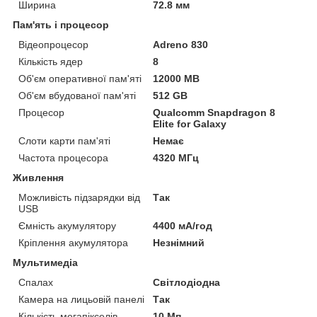
Ширина
72.8 мм
Пам'ять і процесор
Відеопроцесор
Adreno 830
Кількість ядер
8
Об'єм оперативної пам'яті
12000 MB
Об'єм вбудованої пам'яті
512 GB
Процесор
Qualcomm Snapdragon 8
Elite for Galaxy
Слоти карти пам'яті
Немає
Частота процесора
4320 МГц
Живлення
Можливість підзарядки від
Так
USB
Ємність акумулятору
4400 мА/год
Кріплення акумулятора
Незнімний
Мультимедіа
Спалах
Світлодіодна
Камера на лицьовій панелі
Так
Кількість мегапікселів
10 Мп