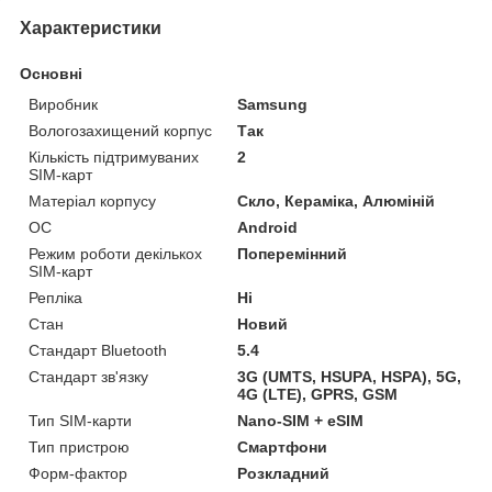
Характеристики
Основні
Виробник
Samsung
Вологозахищений корпус
Так
Кількість підтримуваних
2
SIM-карт
Матеріал корпусу
Скло, Кераміка, Алюміній
ОС
Android
Режим роботи декількох
Поперемінний
SIM-карт
Репліка
Ні
Стан
Новий
Стандарт Bluetooth
5.4
Стандарт зв'язку
3G (UMTS, HSUPA, HSPA), 5G,
4G (LTE), GPRS, GSM
Тип SIM-карти
Nano-SIM + eSIM
Тип пристрою
Смартфони
Форм-фактор
Розкладний