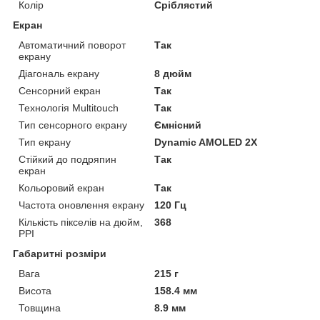
Колір
Сріблястий
Екран
Автоматичний поворот
Так
екрану
Діагональ екрану
8 дюйм
Сенсорний екран
Так
Технологія Multitouch
Так
Тип сенсорного екрану
Ємнісний
Тип екрану
Dynamic AMOLED 2Х
Стійкий до подряпин
Так
екран
Кольоровий екран
Так
Частота оновлення екрану
120 Гц
Кількість пікселів на дюйм,
368
PPI
Габаритні розміри
Вага
215 г
Висота
158.4 мм
Товщина
8.9 мм