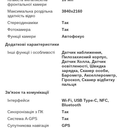
фронтальної камери
Максимальна роздільна
3840x2160
здатність відео
Стереодинаміки
Так
Фотокамера
Так
Функції камери
Автофокус
Додаткові характеристики
Інші функції і особливості
Датчик наближення,
Пилозахисний корпус,
Датчик Холла, Датчик
освітленості, Швидка
зарядка, Сканер особи,
Барометр, Акселлерометр,
Гіроскоп, Сканер відбитку
пальця
Зв'язок та комунікації
Інтерфейси
Wi-Fi, USB Type-C, NFC,
Bluetooth
Синхронізація з ПК
Так
Система A-GPS
Так
Супутникова навігація
GPS