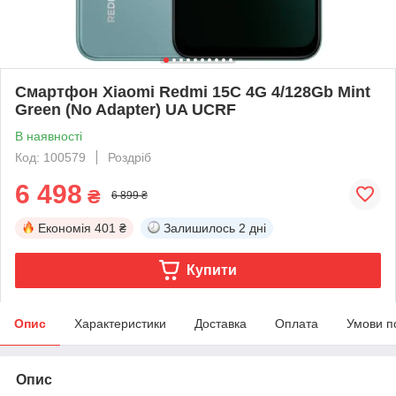
Смартфон Xiaomi Redmi 15C 4G 4/128Gb Mint
Green (No Adapter) UA UCRF
В наявності
Код: 100579
Роздріб
6 498
₴
6 899 ₴
Економія
401 ₴
Залишилось
2 дні
Купити
Опис
Характеристики
Доставка
Оплата
Умови п
Опис