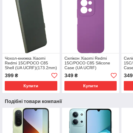
Чохол-книжка Xiaomi
Силікон Xiaomi Redmi
Силі
Redmi 15C/POCO C85
15C/POCO C85 Silicone
15C/
Shell (UA UCRF)(173.2mm)
Case (UA UCRF)
Cas
(173.2mm)
399
349
349
₴
₴
Купити
Купити
Подібні товари компанії