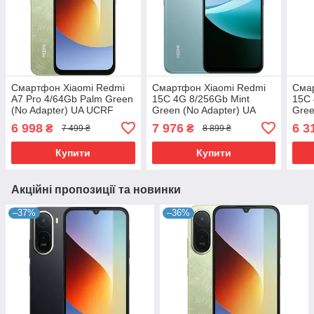
Смартфон Xiaomi Redmi
Смартфон Xiaomi Redmi
Сма
A7 Pro 4/64Gb Palm Green
15C 4G 8/256Gb Mint
15C 
(No Adapter) UA UCRF
Green (No Adapter) UA
Gree
UCRF#
vers
6 998
7 976
6 3
₴
₴
7 499 ₴
8 899 ₴
Купити
Купити
Акційні пропозиції та новинки
–37%
–36%