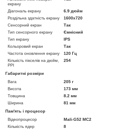
екрану
Діагональ екрану
6.9 дюйм
Роздільна здатність екрану
1600x720
Сенсорний екран
Так
Тип сенсорного екрану
Ємнісний
Тип екрану
IPS
Кольоровий екран
Так
Частота оновлення екрану
120 Гц
Кількість пікселів на дюйм,
254
PPI
Габаритні розміри
Вага
205 г
Висота
173 мм
Товщина
8.2 мм
Ширина
81 мм
Пам'ять і процесор
Відеопроцесор
Mali-G52 MC2
Кількість ядер
8