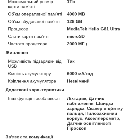
Максимальний розмір
1Tb
карти пам'яті
Об'єм оперативної пам'яті
4000 MB
Об'єм вбудованої пам'яті
128 GB
Процесор
MediaTek Helio G81 Ultra
Слоти карти пам'яті
microSD
Частота процесора
2000 МГц
Живлення
Можливість підзарядки від
Так
USB
Ємність акумулятору
6000 мА/год
Кріплення акумулятора
Незнімний
Додаткові характеристики
Інші функції і особливості
Ліхтарик, Датчик
наближення, Швидка
зарядка, Сканер відбитку
пальця, Пилозахисний
корпус, Акселлерометр,
Датчик освітленості,
Гіроскоп
Зв'язок та комунікації