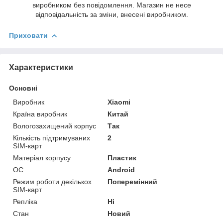
виробником без повідомлення. Магазин не несе
відповідальність за зміни, внесені виробником.
Приховати
Характеристики
Основні
Виробник
Xiaomi
Країна виробник
Китай
Вологозахищений корпус
Так
Кількість підтримуваних
2
SIM-карт
Матеріал корпусу
Пластик
ОС
Android
Режим роботи декількох
Поперемінний
SIM-карт
Репліка
Ні
Стан
Новий