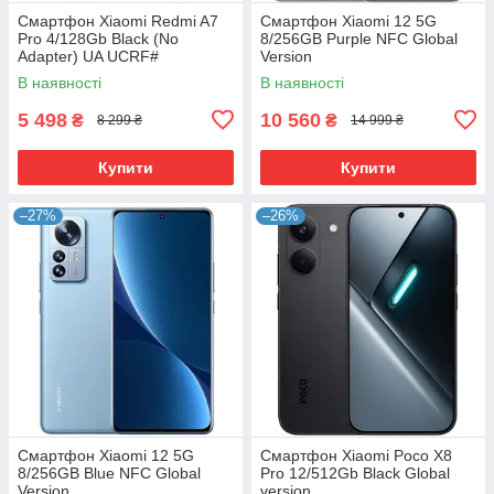
Смартфон Xiaomi Redmi A7
Смартфон Xiaomi 12 5G
Pro 4/128Gb Black (No
8/256GB Purple NFC Global
Adapter) UA UCRF#
Version
В наявності
В наявності
5 498
10 560
₴
₴
8 299 ₴
14 999 ₴
Купити
Купити
–27%
–26%
Смартфон Xiaomi 12 5G
Смартфон Xiaomi Poco X8
8/256GB Blue NFC Global
Pro 12/512Gb Black Global
Version
version