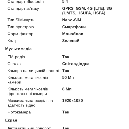
Стандарт Bluetooth
5.4
Стандарт зв'язку
GPRS, GSM, 4G (LTE), 3G
(UMTS, HSUPA, HSPA)
Тип SIM-карти
Nano-SIM
Тип пристрою
Смартфони
Форм-фактор
Моноблок
Колір
Зелений
Мультимедіа
FM-радіо
Так
Спалах
Світлодіодна
Камера на лицьовій панелі
Так
Кількість мегапікселів
50 Мп
камери
Кількість мегапікселів
8 Мп
фронтальної камери
Максимальна роздільна
1920x1080
здатність відео
Фотокамера
Так
Екран
Автоматичний поворот
Так