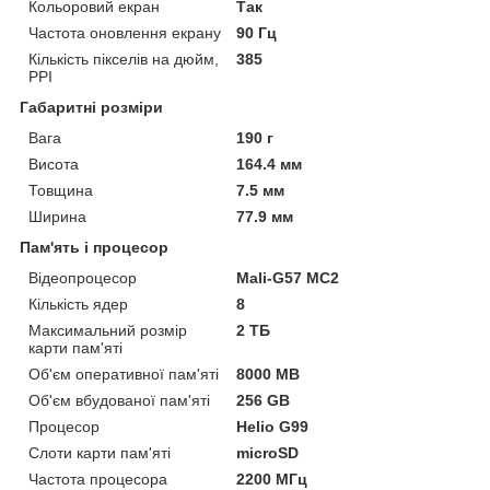
Кольоровий екран
Так
Частота оновлення екрану
90 Гц
Кількість пікселів на дюйм,
385
PPI
Габаритні розміри
Вага
190 г
Висота
164.4 мм
Товщина
7.5 мм
Ширина
77.9 мм
Пам'ять і процесор
Відеопроцесор
Mali-G57 MC2
Кількість ядер
8
Максимальний розмір
2 ТБ
карти пам'яті
Об'єм оперативної пам'яті
8000 MB
Об'єм вбудованої пам'яті
256 GB
Процесор
Helio G99
Слоти карти пам'яті
microSD
Частота процесора
2200 МГц