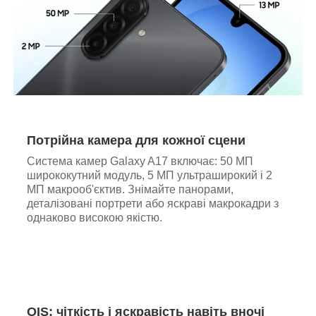
Потрійна камера для кожної сцени
Система камер Galaxy A17 включає: 50 МП
ширококутний модуль, 5 МП ультраширокий і 2
МП макрооб'єктив. Знімайте панорами,
деталізовані портрети або яскраві макрокадри з
однаково високою якістю.
OIS: чіткість і яскравість навіть вночі