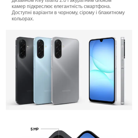
дизайном Key Island 2.0 і акуратним блоком
камер підкреслює елегантність смартфона.
Доступні варіанти в чорному, сірому і блакитному
кольорах.