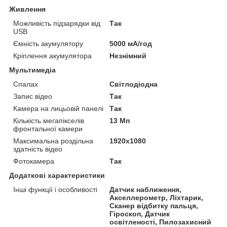
Живлення
Можливість підзарядки від
Так
USB
Ємність акумулятору
5000 мА/год
Кріплення акумулятора
Незнімний
Мультимедіа
Спалах
Світлодіодна
Запис відео
Так
Камера на лицьовій панелі
Так
Кількість мегапікселів
13 Мп
фронтальної камери
Максимальна роздільна
1920x1080
здатність відео
Фотокамера
Так
Додаткові характеристики
Інші функції і особливості
Датчик наближення,
Акселлерометр, Ліхтарик,
Сканер відбитку пальця,
Гіроскоп, Датчик
освітленості, Пилозахисний