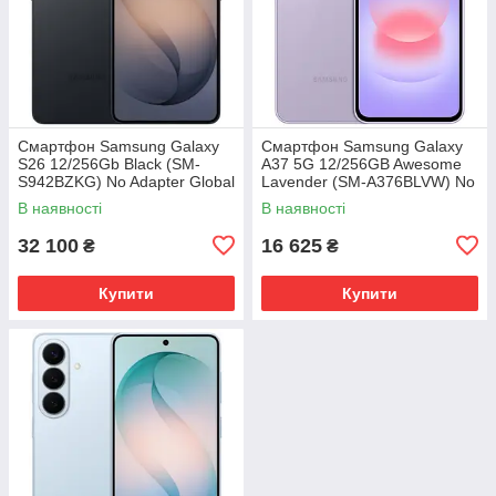
Смартфон Samsung Galaxy
Смартфон Samsung Galaxy
S26 12/256Gb Black (SM-
A37 5G 12/256GB Awesome
S942BZKG) No Adapter Global
Lavender (SM-A376BLVW) No
version
Adapter MY
В наявності
В наявності
32 100
16 625
₴
₴
Купити
Купити