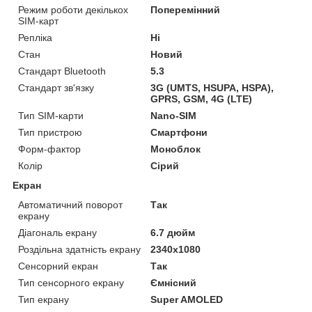
Режим роботи декількох
Поперемінний
SIM-карт
Репліка
Ні
Стан
Новий
Стандарт Bluetooth
5.3
Стандарт зв'язку
3G (UMTS, HSUPA, HSPA),
GPRS, GSM, 4G (LTE)
Тип SIM-карти
Nano-SIM
Тип пристрою
Смартфони
Форм-фактор
Моноблок
Колір
Сірий
Екран
Автоматичний поворот
Так
екрану
Діагональ екрану
6.7 дюйм
Роздільна здатність екрану
2340х1080
Сенсорний екран
Так
Тип сенсорного екрану
Ємнісний
Тип екрану
Super AMOLED