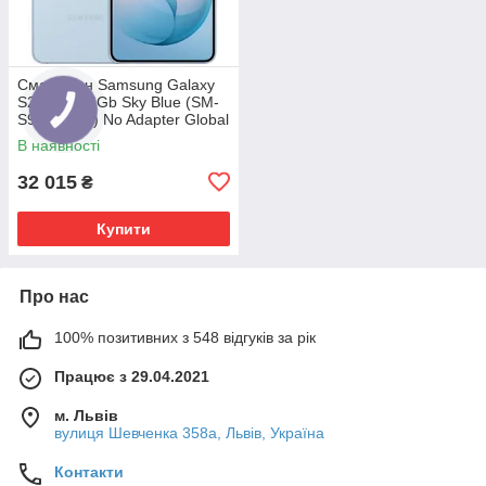
Смартфон Samsung Galaxy
S26 12/256Gb Sky Blue (SM-
S942BLBG) No Adapter Global
version
В наявності
32 015
₴
Купити
Про нас
100% позитивних з 548 відгуків за рік
Працює з 29.04.2021
м. Львів
вулиця Шевченка 358а, Львів, Україна
Контакти