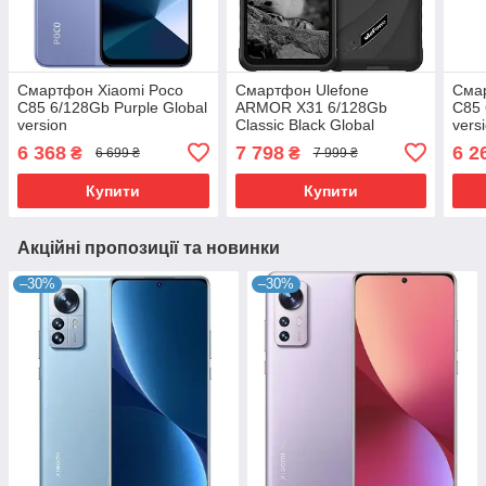
Смартфон Xiaomi Poco
Смартфон Ulefone
Смар
C85 6/128Gb Purple Global
ARMOR X31 6/128Gb
C85 
version
Classic Black Global
vers
version
6 368
7 798
6 2
₴
₴
6 699 ₴
7 999 ₴
Купити
Купити
Акційні пропозиції та новинки
–30%
–30%