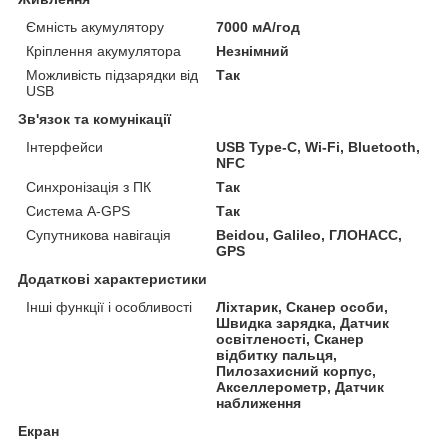
Ємність акумулятору
7000 мА/год
Кріплення акумулятора
Незнімний
Можливість підзарядки від
Так
USB
Зв'язок та комунікації
Інтерфейси
USB Type-C, Wi-Fi, Bluetooth,
NFC
Синхронізація з ПК
Так
Система A-GPS
Так
Супутникова навігація
Beidou, Galileo, ГЛОНАСС,
GPS
Додаткові характеристики
Інші функції і особливості
Ліхтарик, Сканер особи,
Швидка зарядка, Датчик
освітленості, Сканер
відбитку пальця,
Пилозахисний корпус,
Акселлерометр, Датчик
наближення
Екран