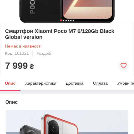
Смартфон Xiaomi Poco M7 6/128Gb Black
Global version
Немає в наявності
Код: 101321
Роздріб
7 999
₴
Опис
Характеристики
Доставка
Оплата
Умови п
Опис