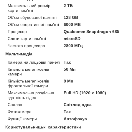
Максимальний розмір
2 ТБ
карти пам'яті
Об'єм вбудованої пам'яті
128 GB
Об'єм оперативної пам'яті
6000 MB
Процесор
Qualcomm Snapdragon 685
Слоти карти пам'яті
microSD
Частота процесора
2800 МГц
Мультимедіа
Камера на лицьовій панелі
Так
Кількість мегапікселів
50 Мп
камери
Кількість мегапікселів
8 Мп
фронтальної камери
Максимальна роздільна
Full HD (1920 x 1080)
здатність відео
Спалах
Світлодіодна
Фотокамера
Так
Функції камери
Автофокус
Користувальницькі характеристики