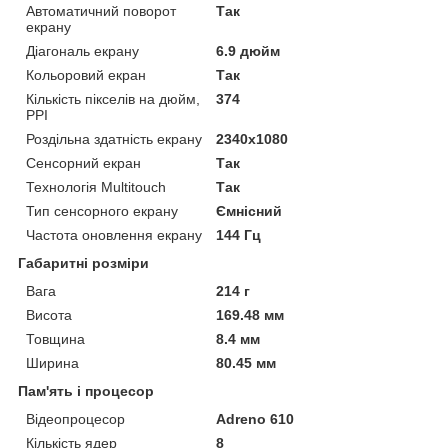
Автоматичний поворот
Так
екрану
Діагональ екрану
6.9 дюйм
Кольоровий екран
Так
Кількість пікселів на дюйм,
374
PPI
Роздільна здатність екрану
2340х1080
Сенсорний екран
Так
Технологія Multitouch
Так
Тип сенсорного екрану
Ємнісний
Частота оновлення екрану
144 Гц
Габаритні розміри
Вага
214 г
Висота
169.48 мм
Товщина
8.4 мм
Ширина
80.45 мм
Пам'ять і процесор
Відеопроцесор
Adreno 610
Кількість ядер
8