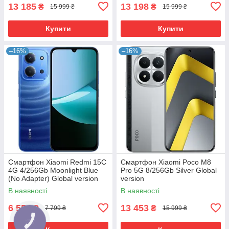
13 185
13 198
₴
₴
15 999 ₴
15 999 ₴
Купити
Купити
–16%
–16%
Смартфон Xiaomi Redmi 15C
Смартфон Xiaomi Poco M8
4G 4/256Gb Moonlight Blue
Pro 5G 8/256Gb Silver Global
(No Adapter) Global version
version
В наявності
В наявності
6 554
13 453
₴
₴
7 799 ₴
15 999 ₴