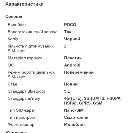
Характеристики
Основні
Виробник
POCO
Вологозахищений корпус
Так
Колір
Чорний
Кількість підтримуваних
2
SIM-карт
Матеріал корпусу
Пластик
ОС
Android
Режим роботи декількох
Поперемінний
SIM-карт
Стан
Новий
Стандарт Bluetooth
5.1
Стандарт зв'язку
4G (LTE), 3G (UMTS, HSUPA,
HSPA), GPRS, GSM
Тип SIM-карти
Nano-SIM
Тип пристрою
Смартфони
Форм-фактор
Моноблок
Живлення