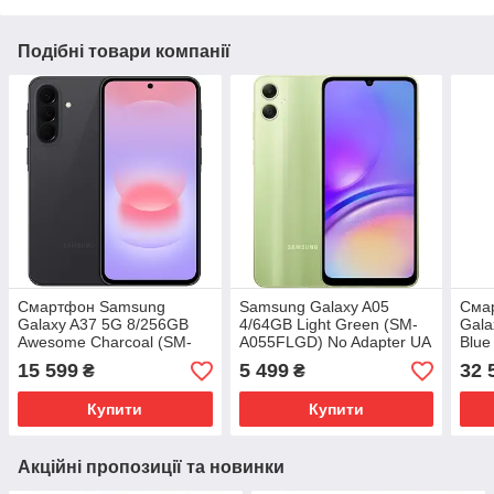
Подібні товари компанії
Смартфон Samsung
Samsung Galaxy A05
Сма
Galaxy A37 5G 8/256GB
4/64GB Light Green (SM-
Gala
Awesome Charcoal (SM-
A055FLGD) No Adapter UA
Blue
A376BZAG) No Adapter
UCRF
Adap
15 599
5 499
32 
₴
₴
Global version
Купити
Купити
Акційні пропозиції та новинки