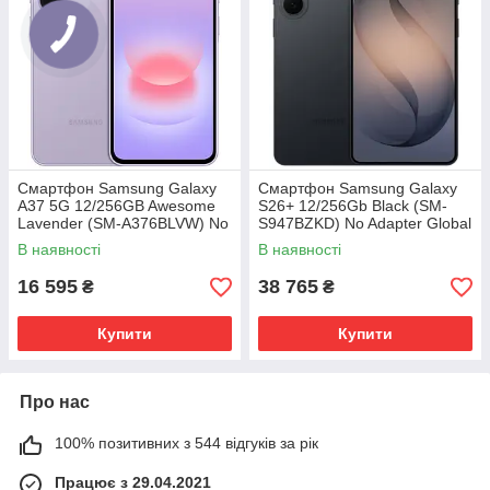
Смартфон Samsung Galaxy
Смартфон Samsung Galaxy
A37 5G 12/256GB Awesome
S26+ 12/256Gb Black (SM-
Lavender (SM-A376BLVW) No
S947BZKD) No Adapter Global
Adapter MY
version
В наявності
В наявності
16 595
38 765
₴
₴
Купити
Купити
Про нас
100% позитивних з 544 відгуків за рік
Працює з 29.04.2021