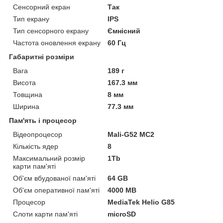
Сенсорний екран
Так
Тип екрану
IPS
Тип сенсорного екрану
Ємнісний
Частота оновлення екрану
60 Гц
Габаритні розміри
Вага
189 г
Висота
167.3 мм
Товщина
8 мм
Ширина
77.3 мм
Пам'ять і процесор
Відеопроцесор
Mali-G52 MC2
Кількість ядер
8
Максимальний розмір
1Tb
карти пам'яті
Об'єм вбудованої пам'яті
64 GB
Об'єм оперативної пам'яті
4000 MB
Процесор
MediaTek Helio G85
Слоти карти пам'яті
microSD