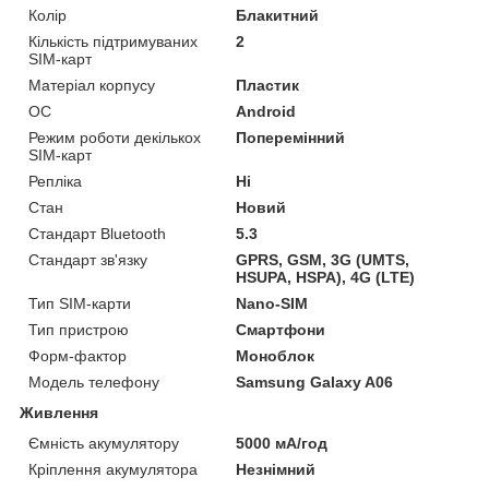
Колір
Блакитний
Кількість підтримуваних
2
SIM-карт
Матеріал корпусу
Пластик
ОС
Android
Режим роботи декількох
Поперемінний
SIM-карт
Репліка
Ні
Стан
Новий
Стандарт Bluetooth
5.3
Стандарт зв'язку
GPRS, GSM, 3G (UMTS,
HSUPA, HSPA), 4G (LTE)
Тип SIM-карти
Nano-SIM
Тип пристрою
Смартфони
Форм-фактор
Моноблок
Модель телефону
Samsung Galaxy A06
Живлення
Ємність акумулятору
5000 мА/год
Кріплення акумулятора
Незнімний