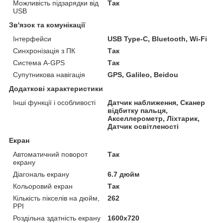
Можливість підзарядки від
Так
USB
Зв'язок та комунікації
Інтерфейси
USB Type-C, Bluetooth, Wi-Fi
Синхронізація з ПК
Так
Система A-GPS
Так
Супутникова навігація
GPS, Galileo, Beidou
Додаткові характеристики
Інші функції і особливості
Датчик наближення, Сканер
відбитку пальця,
Акселлерометр, Ліхтарик,
Датчик освітленості
Екран
Автоматичний поворот
Так
екрану
Діагональ екрану
6.7 дюйм
Кольоровий екран
Так
Кількість пікселів на дюйм,
262
PPI
Роздільна здатність екрану
1600x720