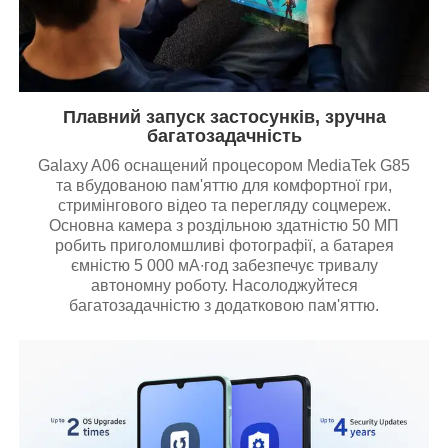
Плавний запуск застосунків, зручна
багатозадачність
Galaxy A06 оснащений процесором MediaTek G85
та вбудованою пам'яттю для комфортної гри,
стримінгового відео та перегляду соцмереж.
Основна камера з роздільною здатністю 50 МП
робить приголомшливі фотографії, а батарея
ємністю 5 000 мА∙год забезпечує тривалу
автономну роботу. Насолоджуйтеся
багатозадачністю з додатковою пам'яттю.