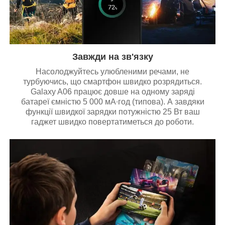
Завжди на зв'язку
Насолоджуйтесь улюбленими речами, не
турбуючись, що смартфон швидко розрядиться.
Galaxy A06 працює довше на одному заряді
батареї ємністю 5 000 мА∙год (типова). А завдяки
функції швидкої зарядки потужністю 25 Вт ваш
гаджет швидко повертатиметься до роботи.