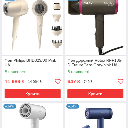
Фен Philips BHD829/00 Pink
Фен дорожній Rotex RFF185-
UA
D FutureCare Gray/pink UA
В наявності
В наявності
11 989
647
₴
₴
14 064 ₴
749 ₴
Купити
Купити
–14%
–14%