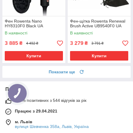
Фен Rowenta Nano
Фен-щітка Rowenta Renewal
HY8310F0 Black UA
Brush Active UB9540F0 UA
В наявності
В наявності
3 885
3 279
₴
₴
4 492 ₴
3 791 ₴
Купити
Купити
Показати ще
Про нас
100% позитивних з 544 відгуків за рік
Працює з 29.04.2021
м. Львів
вулиця Шевченка 358а, Львів, Україна