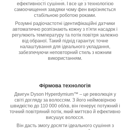
ефективності сушіння. І все це з технологією
самоочищення завдяки чому фен вирізняється
стабільною роботою роками.
Розумні радіочастотні ідентифікаційні датчики
автоматично розпізнають кожну з п'яти насадок і
регулюють температуру та потік повітря залежно
від обраної. Такий підхід гарантує точне
налаштування для ідеального укладання,
забезпечуючи неповторний стиль з кожним
використанням.
Фірмова технологія
Двигун Dyson Hyperdymium™ – це революція у
світі догляду за волоссям. З його неймовірною
швидкістю до 110 000 об/хв, він генерує потужний і
точний повітряний потік, який миттєво й ефективно
висушує волосся.
Він дасть змогу досягти ідеального сушіння з