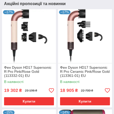
Акційні пропозиції та новинки
–17%
–17%
Фен Dyson HD17 Supersonic
Фен Dyson HD17 Supersonic
R Pro Pink/Rose Gold
R Pro Ceramic Pink/Rose Gold
(113332-01) EU
(113361-01) EU
В наявності
В наявності
19 302
18 905
₴
₴
23 196 ₴
22 700 ₴
Купити
Купити
–15%
–14%