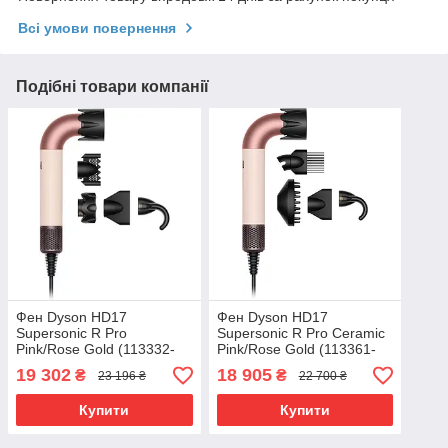
Всі умови повернення
Подібні товари компанії
Фен Dyson HD17
Фен Dyson HD17
Supersonic R Pro
Supersonic R Pro Ceramic
Pink/Rose Gold (113332-
Pink/Rose Gold (113361-
01) EU
01) EU
19 302
18 905
₴
₴
23 196 ₴
22 700 ₴
Купити
Купити