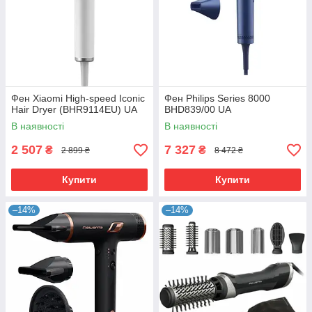
Фен Xiaomi High-speed Iconic
Фен Philips Series 8000
Hair Dryer (BHR9114EU) UA
BHD839/00 UA
В наявності
В наявності
2 507
7 327
₴
₴
2 899 ₴
8 472 ₴
Купити
Купити
–14%
–14%