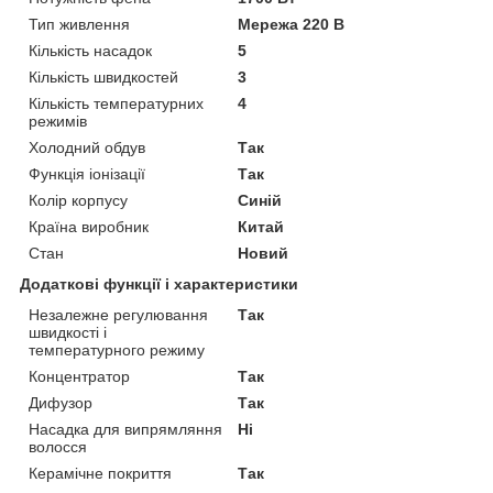
Тип живлення
Мережа 220 В
Кількість насадок
5
Кількість швидкостей
3
Кількість температурних
4
режимів
Холодний обдув
Так
Функція іонізації
Так
Колір корпусу
Синій
Країна виробник
Китай
Стан
Новий
Додаткові функції і характеристики
Незалежне регулювання
Так
швидкості і
температурного режиму
Концентратор
Так
Дифузор
Так
Насадка для випрямляння
Ні
волосся
Керамічне покриття
Так