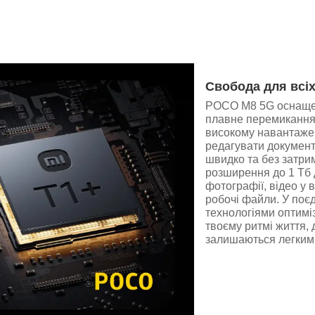
Свобода для всіх
POCO M8 5G оснащени
плавне перемикання 
високому навантажен
редагувати документ
швидко та без затри
розширення до 1 Тб 
фотографії, відео у в
робочі файли. У поє
технологіями оптимі
твоєму ритмі життя, 
залишаються легким