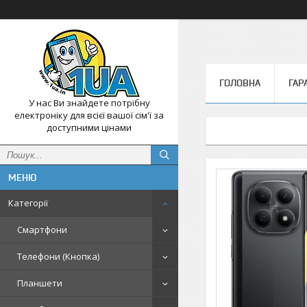
ГОЛОВНА
ГАР
У нас Ви знайдете потрібну
електроніку для всієї вашої сім'ї за
доступними цінами
Категорії
Смартфони
Телефони (Кнопка)
Планшети