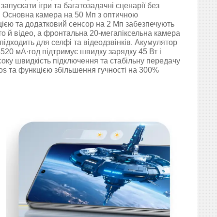
запускати ігри та багатозадачні сценарії без
. Основна камера на 50 Мп з оптичною
цією та додатковий сенсор на 2 Мп забезпечують
то й відео, а фронтальна 20-мегапіксельна камера
підходить для селфі та відеодзвінків. Акумулятор
520 мА·год підтримує швидку зарядку 45 Вт і
соку швидкість підключення та стабільну передачу
os та функцією збільшення гучності на 300%