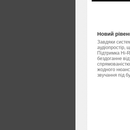
Новий рівен
Завдяки систе
аудіопростір, щ
Підтримка Hi-R
бездоганне від
спрямованістю 
жодного нюансу
звучання під бу