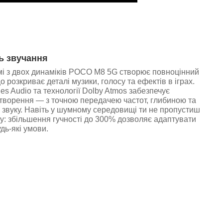
ь звучання
мі з двох динаміків POCO M8 5G створює повноцінний
о розкриває деталі музики, голосу та ефектів в іграх.
es Audio та технології Dolby Atmos забезпечує
творення — з точною передачею частот, глибиною та
звуку. Навіть у шумному середовищі ти не пропустиш
: збільшення гучності до 300% дозволяє адаптувати
дь-які умови.