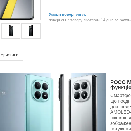
повернення товару протягом 14 днів
за раху
теристики
POCO M8
функціо
Смартфон
що поєдну
для щоде
AMOLED-д
піковою я
зображен
потужний