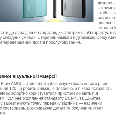
дозволяє 
затримок
стабіліза
якісні фо
ідеально 
ємністю 5
ати до двох днів без підзарядки. Підтримка 5G гарантує ви
 у складних умовах. Стереодинаміки з підтримкою Dolby Atm
неперевершений досвід прослуховування.
вної візуальної іммерсії
Flow AMOLED-дисплей забезпечує чіткість нового рівня.
ння 120 Гц робить анімацію плавною, а пікова яскравість
ляє комфортно користуватися пристроєм навіть під
м. Колірне охоплення стандарту DCI-P3 та 12-бітна
у забезпечують точну передачу відтінків — насичену,
ез спотворень, розкриваючи деталі та роблячи контент
им.