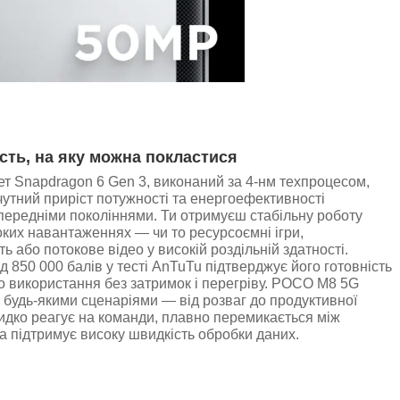
сть, на яку можна покластися
т Snapdragon 6 Gen 3, виконаний за 4-нм техпроцесом,
чутний приріст потужності та енергоефективності
передніми поколіннями. Ти отримуєш стабільну роботу
оких навантаженнях — чи то ресурсоємні ігри,
ь або потокове відео у високій роздільній здатності.
д 850 000 балів у тесті AnTuTu підтверджує його готовність
о використання без затримок і перегріву. POCO M8 5G
 будь-якими сценаріями — від розваг до продуктивної
идко реагує на команди, плавно перемикається між
а підтримує високу швидкість обробки даних.