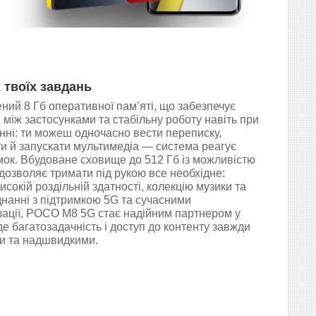
 твоїх завдань
й 8 Гб оперативної пам’яті, що забезпечує
між застосунками та стабільну роботу навіть при
ні: ти можеш одночасно вести переписку,
и й запускати мультимедіа — система реагує
мок. Вбудоване сховище до 512 Гб із можливістю
дозволяє тримати під рукою все необхідне:
исокій роздільній здатності, колекцію музики та
днанні з підтримкою 5G та сучасними
зації, POCO M8 5G стає надійним партнером у
де багатозадачність і доступ до контенту завжди
и та надшвидкими.