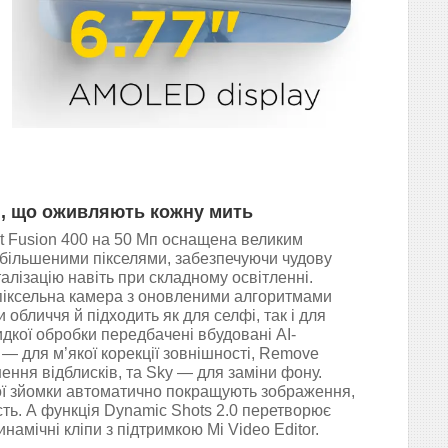
и, що оживляють кожну мить
t Fusion 400 на 50 Мп оснащена великим
 збільшеними пікселями, забезпечуючи чудову
талізацію навіть при складному освітленні.
іксельна камера з оновленими алгоритмами
 обличчя й підходить як для селфі, так і для
идкої обробки передбачені вбудовані AI-
y — для м’якої корекції зовнішності, Remove
нення відблисків, та Sky — для заміни фону.
ї зйомки автоматично покращують зображення,
ть. А функція Dynamic Shots 2.0 перетворює
намічні кліпи з підтримкою Mi Video Editor.