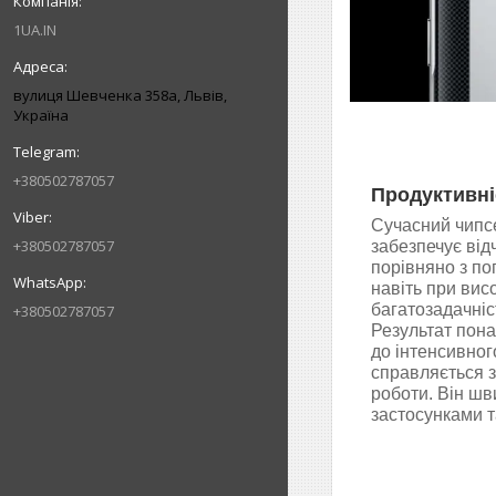
1UA.IN
вулиця Шевченка 358а, Львів,
Україна
+380502787057
Продуктивні
Сучасний чипсе
+380502787057
забезпечує від
порівняно з по
навіть при вис
багатозадачніст
+380502787057
Результат пона
до інтенсивног
справляється з
роботи. Він шв
застосунками т