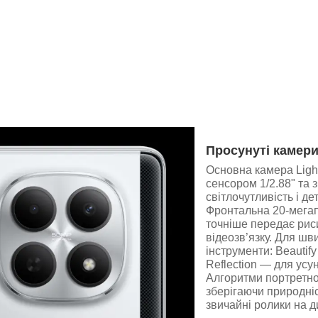
Просунуті камер
Основна камера Ligh
сенсором 1/2.88" та
світлочутливість і де
Фронтальна 20-мегап
точніше передає риси
відеозв’язку. Для шв
інструменти: Beautif
Reflection — для усу
Алгоритми портретно
зберігаючи природніс
звичайні ролики на ди