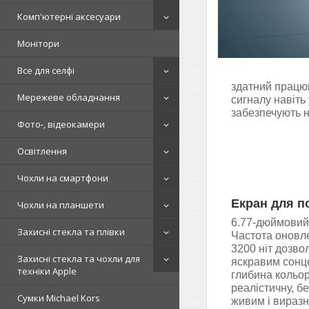
Комп'ютерні аксесуари
Монітори
Все для селфі
здатний працюв
Мережеве обладнання
сигналу навіть
забезпечують 
Фото-, відеокамери
Освітлення
Чохли на смартфони
Екран для по
Чохли на планшети
6.77-дюймовий 
Захисні стекла та плівки
Частота оновле
3200 ніт дозво
Захисні стекла та чохли для
яскравим сонце
техніки Apple
глибина кольор
реалістичну, б
Сумки Michael Kors
живим і виразн