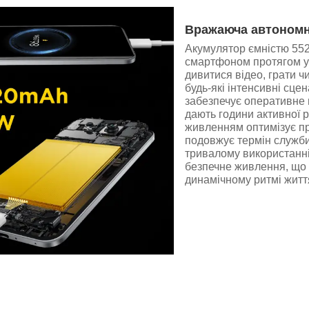
Вражаюча автономн
Акумулятор ємністю 552
смартфоном протягом ус
дивитися відео, грати 
будь-які інтенсивні сце
забезпечує оперативне в
дають години активної 
живленням оптимізує пр
подовжує термін служби 
тривалому використанні
безпечне живлення, що 
динамічному ритмі житт