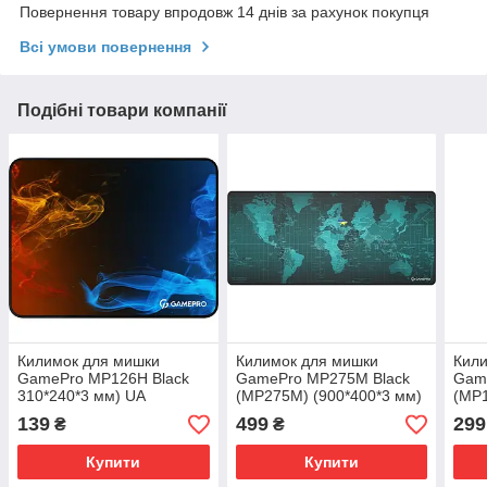
Повернення товару впродовж 14 днів за рахунок покупця
Всі умови повернення
Подібні товари компанії
Килимок для мишки
Килимок для мишки
Кил
GamePro MP126H Black
GamePro MP275M Black
Gam
310*240*3 мм) UA
(MP275M) (900*400*3 мм)
(MP1
UA
мм)
139
499
299
₴
₴
Купити
Купити